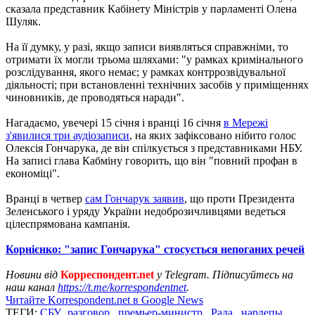
сказала представник Кабінету Міністрів у парламенті Олена
Шуляк.
На її думку, у разі, якщо записи виявляться справжніми, то
отримати їх могли трьома шляхами: "у рамках кримінального
розслідування, якого немає; у рамках контррозвідувальної
діяльності; при встановленні технічних засобів у приміщеннях
чиновників, де проводяться наради".
Нагадаємо, увечері 15 січня і вранці 16 січня
в Мережі
з'явилися три аудіозаписи
, на яких зафіксовано нібито голос
Олексія Гончарука, де він спілкується з представниками НБУ.
На записі глава Кабміну говорить, що він "повний профан в
економіці".
Вранці в четвер
сам Гончарук заявив
, що проти Президента
Зеленського і уряду України недоброзичливцями ведеться
цілеспрямована кампанія.
Корнієнко: "запис Гончарука" стосується непоганих речей
Новини від
Корреспондент.net
у Telegram. Підписуйтесь на
наш канал
https://t.me/korrespondentnet
.
Читайте Korrespondent.net в Google News
ТЕГИ:
СБУ
,
разговор
,
премьер-министр
,
Рада
,
нардепы
,