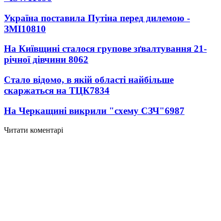
Україна поставила Путіна перед дилемою -
ЗМІ
10810
На Київщині сталося групове зґвалтування 21-
річної дівчини
8062
Стало відомо, в якій області найбільше
скаржаться на ТЦК
7834
На Черкащині викрили "схему СЗЧ"
6987
Читати коментарі