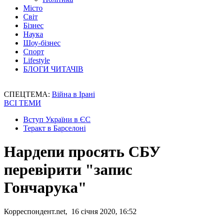
Місто
Світ
Бізнес
Наука
Шоу-бізнес
Спорт
Lifestyle
БЛОГИ ЧИТАЧІВ
СПЕЦТЕМА:
Війна в Ірані
ВСІ ТЕМИ
Вступ України в ЄС
Теракт в Барселоні
Нардепи просять СБУ
перевірити "запис
Гончарука"
Корреспондент.net, 16 січня 2020, 16:52