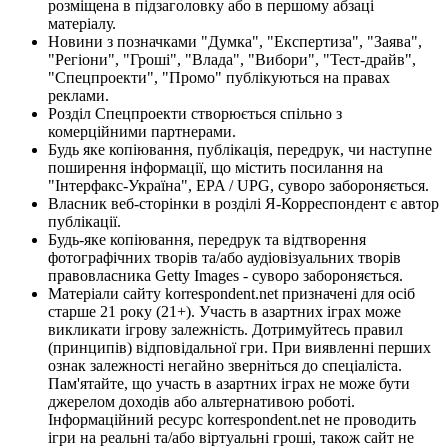
розміщена в підзаголовку або в першому абзаці
матеріалу.
Новини з позначками "Думка", "Експертиза", "Заява",
"Регіони", "Гроші", "Влада", "Вибори", "Тест-драйв",
"Спецпроекти", "Промо" публікуються на правах
реклами.
Розділ Спецпроекти створюється спільно з
комерційними партнерами.
Будь яке копіювання, публікація, передрук, чи наступне
поширення інформації, що містить посилання на
"Інтерфакс-Україна", EPA / UPG, суворо забороняється.
Власник веб-сторінки в розділі Я-Корреспондент є автор
публікації.
Будь-яке копіювання, передрук та відтворення
фотографічних творів та/або аудіовізуальних творів
правовласника Getty Images - суворо забороняється.
Матеріали сайту korrespondent.net призначені для осіб
старше 21 року (21+). Участь в азартних іграх може
викликати ігрову залежність. Дотримуйтесь правил
(принципів) відповідальної гри. При виявленні перших
ознак залежності негайно зверніться до спеціаліста.
Пам'ятайте, що участь в азартних іграх не може бути
джерелом доходів або альтернативою роботі.
Інформаційний ресурс korrespondent.net не проводить
ігри на реальні та/або віртуальні гроші, також сайт не