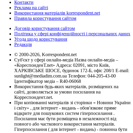
Контакти
Реклама на сайті
Використання матеріалів korrespondent.net
Правила користування сайтом
Договір користування сайтом
Політика у сфері конфіденційності і персональних даних
Угода щодо користування
Редакція
© 2000-2026, Korrespondent.net
Суб'єкт у сфері онлайн-медіа Назва онлайн-медіа –
«КореспонденТ.net» Адреса: 02091, місто Київ,
ХАРКІВСЬКЕ ШОСЕ, будинок 172-Б, офіс 208/1 E-mail:
sunlight@mediadim.com.ua
Телефон: 044-205-43-00
Ідентифікатор медіа – R40-06068
Використання будь-яких матеріалів, розміщених на
сайті, дозволяється за умови посилання на
Корреспондент.net.
При копіюванні матеріалів зі сторінки « Новини України
і світу» , для інтернет - видань - обов'язкове пряме
відкрите для пошукових систем гіперпосилання .
Посилання має бути розміщена в незалежності від
повного або часткового використання матеріалів.
Гіперпосилання ( для інтернет - видань) - повинна бути