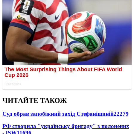
ЧИТАЙТЕ ТАКОЖ
Суд обрав запобіжний захід Стефанішиній
22279
РФ створила "українську бригаду" з полонених
- ISW
11696