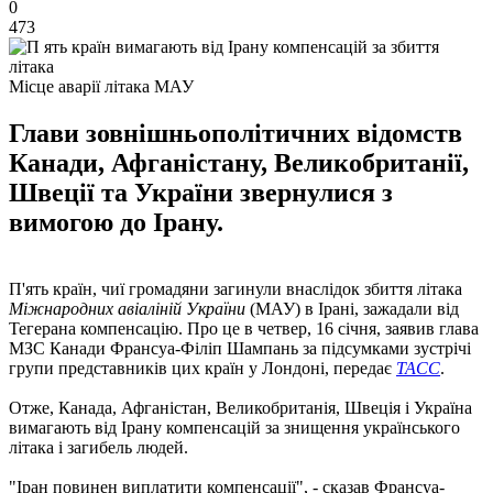
0
473
Місце аварії літака МАУ
Глави зовнішньополітичних відомств
Канади, Афганістану, Великобританії,
Швеції та України звернулися з
вимогою до Ірану.
П'ять країн, чиї громадяни загинули внаслідок збиття літака
Міжнародних авіаліній України
(МАУ) в Ірані, зажадали від
Тегерана компенсацію. Про це в четвер, 16 січня, заявив глава
МЗС Канади Франсуа-Філіп Шампань за підсумками зустрічі
групи представників цих країн у Лондоні, передає
ТАСС
.
Отже, Канада, Афганістан, Великобританія, Швеція і Україна
вимагають від Ірану компенсацій за знищення українського
літака і загибель людей.
"Іран повинен виплатити компенсації", - сказав Франсуа-