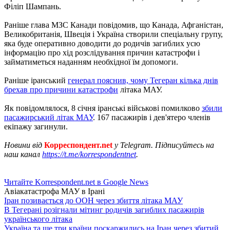
Філіп Шампань.
Раніше глава МЗС Канади повідомив, що Канада, Афганістан,
Великобританія, Швеція і Україна створили спеціальну групу,
яка буде оперативно доводити до родичів загиблих усю
інформацію про хід розслідування причин катастрофи і
займатиметься наданням необхідної їм допомоги.
Раніше іранський
генерал пояснив, чому Тегеран кілька днів
брехав про причини катастрофи
літака МАУ.
Як повідомлялося, 8 січня іранські військові помилково
збили
пасажирський літак МАУ
. 167 пасажирів і дев'ятеро членів
екіпажу загинули.
Новини від
Корреспондент.net
у Telegram. Підписуйтесь на
наш канал
https://t.me/korrespondentnet
.
Читайте Korrespondent.net в Google News
Авіакатастрофа МАУ в Ірані
Іран позивається до ООН через збиття літака МАУ
В Тегерані розігнали мітинг родичів загиблих пасажирів
українського літака
Україна та ще три країни поскаржились на Іран через збитий