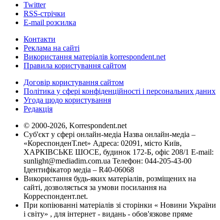
Twitter
RSS-стрічки
E-mail розсилка
Контакти
Реклама на сайті
Використання матеріалів korrespondent.net
Правила користування сайтом
Договір користування сайтом
Політика у сфері конфіденційності і персональних даних
Угода щодо користування
Редакція
© 2000-2026, Korrespondent.net
Суб'єкт у сфері онлайн-медіа Назва онлайн-медіа –
«КореспонденТ.net» Адреса: 02091, місто Київ,
ХАРКІВСЬКЕ ШОСЕ, будинок 172-Б, офіс 208/1 E-mail:
sunlight@mediadim.com.ua
Телефон: 044-205-43-00
Ідентифікатор медіа – R40-06068
Використання будь-яких матеріалів, розміщених на
сайті, дозволяється за умови посилання на
Корреспондент.net.
При копіюванні матеріалів зі сторінки « Новини України
і світу» , для інтернет - видань - обов'язкове пряме