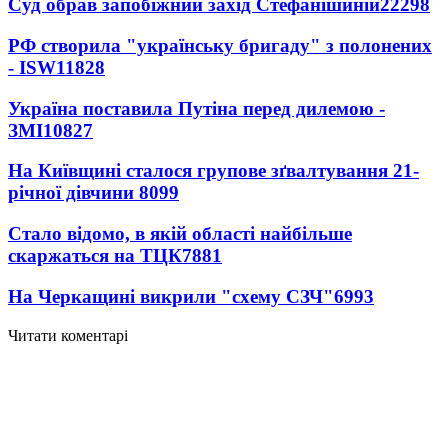
Суд обрав запобіжний захід Стефанішиній
22298
РФ створила "українську бригаду" з полонених
- ISW
11828
Україна поставила Путіна перед дилемою -
ЗМІ
10827
На Київщині сталося групове зґвалтування 21-
річної дівчини
8099
Стало відомо, в якій області найбільше
скаржаться на ТЦК
7881
На Черкащині викрили "схему СЗЧ"
6993
Читати коментарі