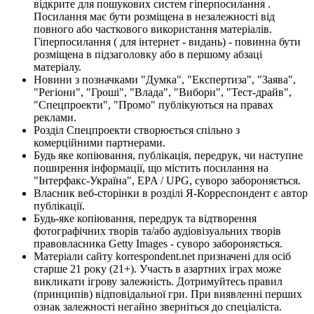
відкрите для пошукових систем гіперпосилання .
Посилання має бути розміщена в незалежності від
повного або часткового використання матеріалів.
Гіперпосилання ( для інтернет - видань) - повинна бути
розміщена в підзаголовку або в першому абзаці
матеріалу.
Новини з позначками "Думка", "Експертиза", "Заява",
"Регіони", "Гроші", "Влада", "Вибори", "Тест-драйв",
"Спецпроекти", "Промо" публікуються на правах
реклами.
Розділ Спецпроекти створюється спільно з
комерційними партнерами.
Будь яке копіювання, публікація, передрук, чи наступне
поширення інформації, що містить посилання на
"Інтерфакс-Україна", EPA / UPG, суворо забороняється.
Власник веб-сторінки в розділі Я-Корреспондент є автор
публікації.
Будь-яке копіювання, передрук та відтворення
фотографічних творів та/або аудіовізуальних творів
правовласника Getty Images - суворо забороняється.
Матеріали сайту korrespondent.net призначені для осіб
старше 21 року (21+). Участь в азартних іграх може
викликати ігрову залежність. Дотримуйтесь правил
(принципів) відповідальної гри. При виявленні перших
ознак залежності негайно зверніться до спеціаліста.