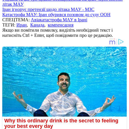
літак МАУ
Іран ігнорує претензії щодо літака МАУ - МЗС
Катастрофа МАУ: Іран обурився позовом до суду ООН
СПЕЦТЕМА:
Авіакатастрофа МАУ в Ірані
ТЕГИ:
Иран
,
Канада
,
компенсация
Якщо ви помітили помилку, виділіть необхідний текст і
натисніть Ctrl + Enter, щоб повідомити про це редакцію.