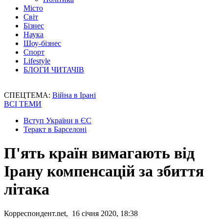
Місто
Світ
Бізнес
Наука
Шоу-бізнес
Спорт
Lifestyle
БЛОГИ ЧИТАЧІВ
СПЕЦТЕМА:
Війна в Ірані
ВСІ ТЕМИ
Вступ України в ЄС
Теракт в Барселоні
П'ять країн вимагають від
Ірану компенсацій за збиття
літака
Корреспондент.net, 16 січня 2020, 18:38