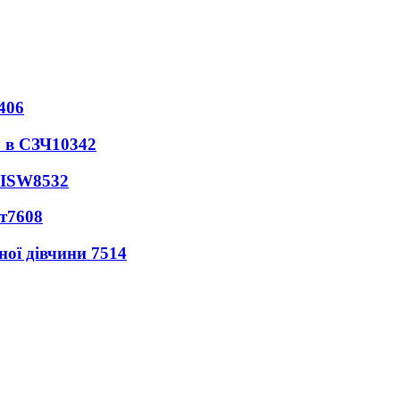
406
 в СЗЧ
10342
 ISW
8532
т
7608
ної дівчини
7514