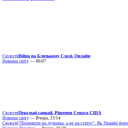
Сюжет
Війна на Близькому Сході. Онлайн
Новини світу
— 00:07
Сюжет
Пекельні санкції. Рішення Сената США
Новини світу
— Вчора, 23:14
Сюжет
"Полювати на лучника, а не на стрілу". Як Україні бор