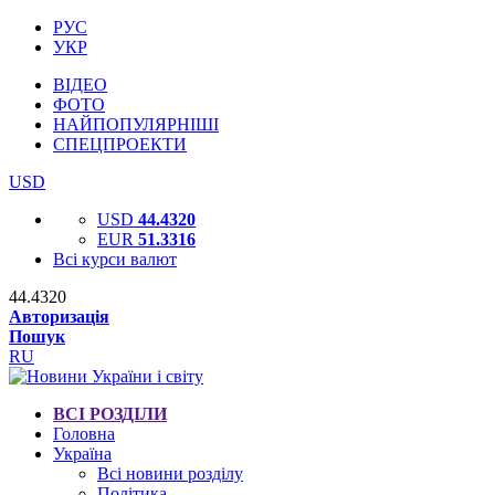
РУС
УКР
ВІДЕО
ФОТО
НАЙПОПУЛЯРНІШІ
СПЕЦПРОЕКТИ
USD
USD
44.4320
EUR
51.3316
Всі курси валют
44.4320
Авторизація
Пошук
RU
ВСІ РОЗДІЛИ
Головна
Україна
Всі новини розділу
Політика