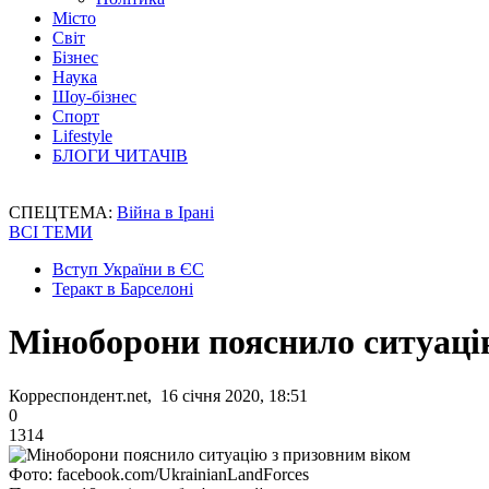
Місто
Світ
Бізнес
Наука
Шоу-бізнес
Спорт
Lifestyle
БЛОГИ ЧИТАЧІВ
СПЕЦТЕМА:
Війна в Ірані
ВСІ ТЕМИ
Вступ України в ЄС
Теракт в Барселоні
Міноборони пояснило ситуаці
Корреспондент.net, 16 січня 2020, 18:51
0
1314
Фото: facebook.com/UkrainianLandForces