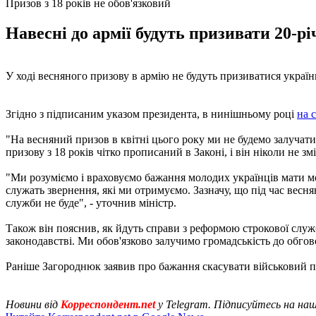
Призов з 18 років не обов'язковий
Навесні до армії будуть призивати 20-рі
У ході весняного призову в армію не будуть призиватися україн
Згідно з підписаним указом президента, в нинішньому році
на 
"На весняний призов в квітні цього року ми не будемо залучати
призову з 18 років чітко прописаний в Законі, і він ніколи не з
"Ми розуміємо і враховуємо бажання молодих українців мати м
служать звернення, які ми отримуємо. Зазначу, що під час весня
служби не буде", - уточнив міністр.
Також він пояснив, як йдуть справи з реформою строкової служб
законодавстві. Ми обов'язково залучимо громадськість до обгов
Раніше Загороднюк заявив про бажання скасувати військовий п
Новини від
Корреспондент.net
у Telegram. Підписуйтесь на на