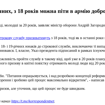
чних, з 18 років можна піти в армію доб
ці, молодші за 20 років, заявляє міністр оборони Андрій Загород
строкову службу призиватимуть
з 18 років, тоді як в останні роки
 18- і 19-річних юнаків до строкової служби, виключаючи ті випа
мінювався. І, власне, Указ президента підписаний в рамках існуючо
ожливість пройти службу в такому віці, щоб уже в 20 років пл
ного призову в квітні повістку отримають молоді люди від 20 рок
и. "Питання опрацьовується, і над розробкою концепції реформи 
орення і зробимо цей процес максимально відкритим", - написав 
ризов, але уточнив, що цей процес не буде швидким.
ш канал
https://t.me/korrespondentnet
.