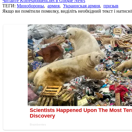
Читайте Korrespondent.net в Google News
ТЕГИ:
Минобороны
,
армия
,
Украинская армия
,
призыв
Якщо ви помітили помилку, виділіть необхідний текст і натисніт