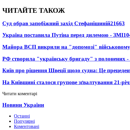
ЧИТАЙТЕ ТАКОЖ
Суд обрав запобіжний захід Стефанішиній
21663
Україна поставила Путіна перед дилемою - ЗМІ
10
Майора ВСП викрили на "допомозі" військовому
РФ створила "українську бригаду" з полонених -
Київ про рішення Швеції щодо судна: Це прецеден
На Київщині сталося групове зґвалтування 21-річ
Читати коментарі
Новини України
Останні
Популярні
Коментовані