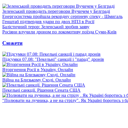
Зеленський проводить переговори Вучичем у Белграді
Енергосистема пройшла рекордну серпневу спеку - Шмигаль
Генштаб підтвердив удари по двох НПЗ в Росії
Балістичний терор: Зеленський зробив заяву
Росіяни влучили дроном по локомотиву поїзда Суми-Київ
Сюжети
Підсумки 07.08: "Пекельні" санкції і "парад" дронів
Вторгнення Росії в Україну. Онлайн
Війна на Близькому Сході. Онлайн
Пекельні санкції. Рішення Сената США
"Полювати на лучника, а не на стрілу". Як Україні боротись з 