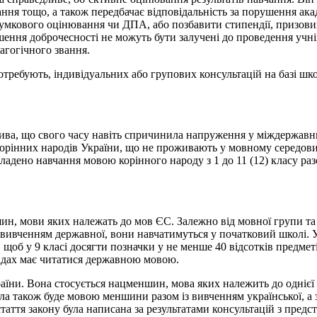
ня тощо, а також передбачає відповідальність за порушення акад
мкового оцінювання чи ДПА, або позбавити стипендії, призових 
ення доброчесності не можуть бути залучені до проведення учнів
дагогічного звання.
требують, індивідуальних або групових консультацій на базі шко
ива, що свого часу навіть спричинила напруження у міждержавн
 корінних народів України, що не проживають у мовному середови
ладено навчання мовою корінного народу з 1 до 11 (12) класу ра
ин, мови яких належать до мов ЄС. Залежно від мовної групи та
 вивченням державної, вони навчатимуться у початковий школі. У
 щоб у 9 класі досягти позначки у не менше 40 відсотків предмет
ладах має читатися державною мовою.
їни. Вона стосується нацменшин, мова яких належить до однієї 
ла також буде мовою меншини разом із вивченням української, а 
таття закону була написана за результатами консультацій з пре