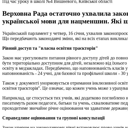
Під час уроку в школі №4 Вишневого, Київської області
Верховна Рада остаточно ухвалила закон
української мови для нацменшин. Які 
Український парламент у четвер, 16 січня, ухвалив законопроєк
Що передбачають законодавчі зміни, які на всіх етапах викликал
Рівний доступ
та "власна освітня траєкторія"
Закон має урегулювати питання рівного доступу дітей до повної
бути територіально доступним для дітей, незалежно від їхньог
освіту в медзакладах. Передбачено, що наповнюваність класів 
наповнюваність - 24 учні, для базової та профільної школи - 30 
Також у документі унормовується отримання інклюзивної освіти
освітня траєкторія". Це означає, що кожен учень може з урахува
Наприклад, це стосується тих учнів, які додатково поглиблено
писатимуть разом педагоги, батьки та учень, схвалюватиме педр
проходитиме звичайне річне оцінювання чи здаватиме державн
Справедливе оцінювання та групові консультації
Закон уперше на законодавчому рівні встановлює право учнів н