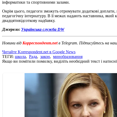
інформатики та спортивними залами.
Окрім цього, педагоги зможуть отримувати додаткові доплати,
педагогічну інтернатуру. В її межах надають наставника, який
двадцятивідсоткову надбавку.
Джерело:
Українська служба DW
Новини від
Корреспондент.net
в Telegram. Підписуйтесь на на
Читайте Korrespondent.net в Google News
ТЕГИ:
школа
,
Рада
,
закон
,
минобразования
Якщо ви помітили помилку, виділіть необхідний текст і натисніт