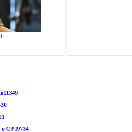
ії
11349
530
01
 в СЗЧ
9734