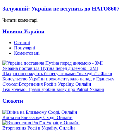
Залужний: Україна не вступить до НАТО
8607
Читати коментарі
Новини України
Останні
Популярні
Коментовані
Україна поставила Путіна перед дилемою - ЗМІ
Шахраї погрожують бізнесу атаками "шахедів" - Флеш
Консульство України прокоментувало напад у Гданську
Сюжет
Вторгнення Росії в Україну. Онлайн
Теж хочемо: Трамп зробив заяву про Patriot Україні
Сюжети
Війна на Близькому Сході. Онлайн
Вторгнення Росії в Україну. Онлайн