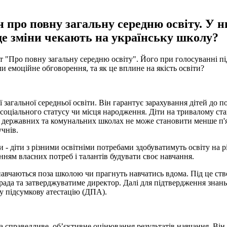
 про повну загальну середню освіту. У н
ще зміни чекають на українську школу?
т "Про повну загальну середню освіту". Його при голосуванні пі
и емоційне обговорення, та як це вплине на якість освіти?
 загальної середньої освіти. Він гарантує зарахування дітей до 
о соціального статусу чи місця народження. Діти на тривалому с
у державних та комунальних школах не може становити менше п'я
учнів.
 - діти з різними освітніми потребами здобуватимуть освіту на 
нням власних потреб і талантів будувати своє навчання.
 навчаються поза школою чи прагнуть навчатись вдома. Під це с
ада та затверджуватиме директор. Далі для підтвердження знань 
у підсумкову атестацію (ДПА).
а справедливе, об’єктивне оцінювання результатів навчання. Він