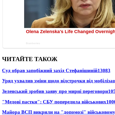
ЧИТАЙТЕ ТАКОЖ
Суд обрав запобіжний захід Стефанішиній
13083
Уряд ухвалив зміни щодо відстрочки від мобілізац
Зеленський зробив заяву про мирні переговори
10
"Медові пастки": СБУ попередила військових
100
Майора ВСП викрили на "допомозі" військовому