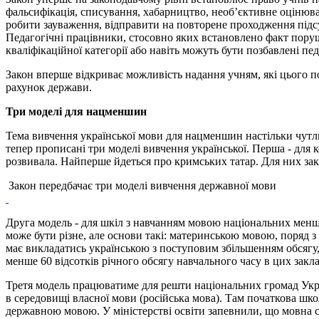
фальсифікація, списування, хабарництво, необ’єктивне оцінюван
робити зауваження, відправити на повторене проходження підсу
Педагогічні працівники, стосовно яких встановлено факт поруш
кваліфікаційної категорії або навіть можуть бути позбавлені пе
Закон вперше відкриває можливість надання учням, які цього по
рахунок держави.
Три моделі для нацменшин
Тема вивчення української мови для нацменшин настільки чутл
тепер прописані три моделі вивчення української. Перша - для
розвивала. Найперше йдеться про кримських татар. Для них зак
Закон передбачає три моделі вивчення державної мови
Друга модель - для шкіл з навчанням мовою національних менш
може бути різне, але основи такі: материнською мовою, поряд з
має викладатись українською з поступовим збільшенням обсягу,
менше 60 відсотків річного обсягу навчального часу в цих зак
Третя модель працюватиме для решти національних громад Укра
в середовищі власної мови (російська мова). Там початкова шко
державною мовою. У міністерстві освіти запевнили, що мовна с