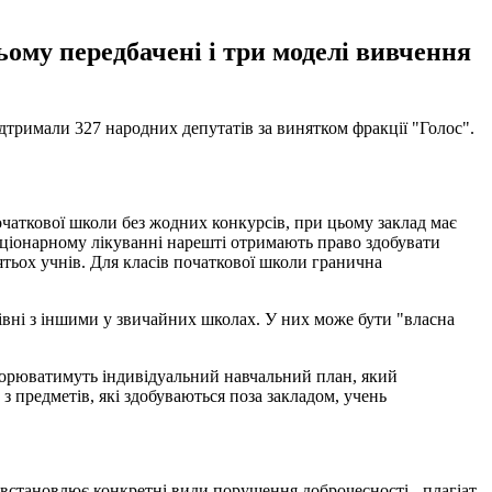
ьому передбачені і три моделі вивчення
дтримали 327 народних депутатів за винятком фракції "Голос".
початкової школи без жодних конкурсів, при цьому заклад має
таціонарному лікуванні нарешті отримають право здобувати
тьох учнів. Для класів початкової школи гранична
рівні з іншими у звичайних школах. У них може бути "власна
творюватимуть індивідуальний навчальний план, який
з предметів, які здобуваються поза закладом, учень
 встановлює конкретні види порушення доброчесності - плагіат,