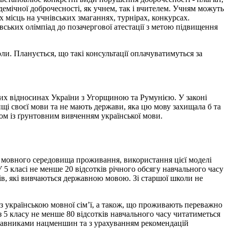
емічної доброчесності, як учнем, так і вчителем. Учням можуть
місць на учнівських змаганнях, турнірах, конкурсах.
ських олімпіад до позачергової атестації з метою підвищення
ли. Планується, що такі консультації оплачуватимуться за
их відносинах України з Угорщиною та Румунією. У законі
щі своєї мови та не мають держави, яка цю мову захищала б та
зом із ґрунтовним вивченням української мови.
 мовного середовища проживання, використання цієї моделі
 5 класі не менше 20 відсотків річного обсягу навчального часу
ів, які вивчаються державною мовою. Зі старшої школи не
з українською мовної сім’ї, а також, що проживають переважно
з 5 класу не менше 80 відсотків навчального часу читатиметься
дставниками нацменшин та з урахуванням рекомендацій