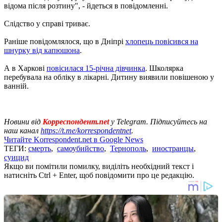
відома після розтину", - йдеться в повідомленні.
Слідство у справі триває.
Раніше повідомлялося, що в Дніпрі
хлопець повісився на
шнурку від капюшона
.
А в Харкові
повісилася 15-річна дівчинка
. Школярка
перебувала на обліку в лікарні. Дитину виявили повішеною у
ванній.
Новини від
Корреспондент.net
у Telegram. Підписуйтесь на
наш канал
https://t.me/korrespondentnet
.
Читайте Korrespondent.net в Google News
ТЕГИ:
смерть
,
самоубийство
,
Тернополь
,
иностранцы
,
суицид
Якщо ви помітили помилку, виділіть необхідний текст і
натисніть Ctrl + Enter, щоб повідомити про це редакцію.