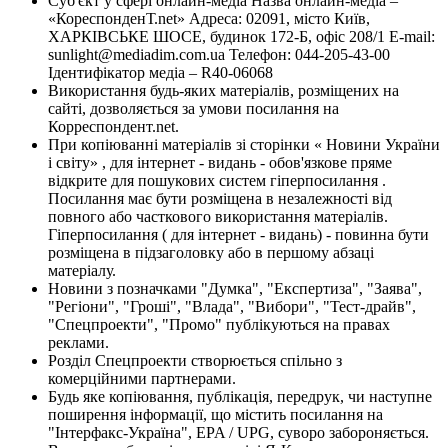
Суб'єкт у сфері онлайн-медіа Назва онлайн-медіа –
«КореспонденТ.net» Адреса: 02091, місто Київ,
ХАРКІВСЬКЕ ШОСЕ, будинок 172-Б, офіс 208/1 E-mail:
sunlight@mediadim.com.ua
Телефон: 044-205-43-00
Ідентифікатор медіа – R40-06068
Використання будь-яких матеріалів, розміщених на
сайті, дозволяється за умови посилання на
Корреспондент.net.
При копіюванні матеріалів зі сторінки « Новини України
і світу» , для інтернет - видань - обов'язкове пряме
відкрите для пошукових систем гіперпосилання .
Посилання має бути розміщена в незалежності від
повного або часткового використання матеріалів.
Гіперпосилання ( для інтернет - видань) - повинна бути
розміщена в підзаголовку або в першому абзаці
матеріалу.
Новини з позначками "Думка", "Експертиза", "Заява",
"Регіони", "Гроші", "Влада", "Вибори", "Тест-драйв",
"Спецпроекти", "Промо" публікуються на правах
реклами.
Розділ Спецпроекти створюється спільно з
комерційними партнерами.
Будь яке копіювання, публікація, передрук, чи наступне
поширення інформації, що містить посилання на
"Інтерфакс-Україна", EPA / UPG, суворо забороняється.