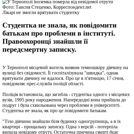
Фото: Таисия Стеценко, Корреспондент.net
Лікарі не змогли врятувати студентку
Студентка не знала, як повідомити
батькам про проблеми в інституті.
Правоохоронці знайшли її
передсмертну записку.
У Тернополі місцевий житель виявив темношкіру дівчину на
вулиці без свідомості. Її госпіталізувала "швидка", однак
врятувати дівчину не вдалося. Про це в п'ятницю, 17 січня,
повідомляє прес-служба поліції області.
Поліція встановила, що загибла - студентка одного з місцевих
вузів, 1995 року народження. Напередодні вона прийшла до
подруг і була схвильована через проблеми в університеті.
Студентка не знала, як про це повідомити батькам.
"Тіло дівчини знайшли біля будинку одногрупниць, а в їх
квартирі - прощальну записку. Одна з версій - потерпіла
випила невідому отруту. Остаточна причина смерті буде