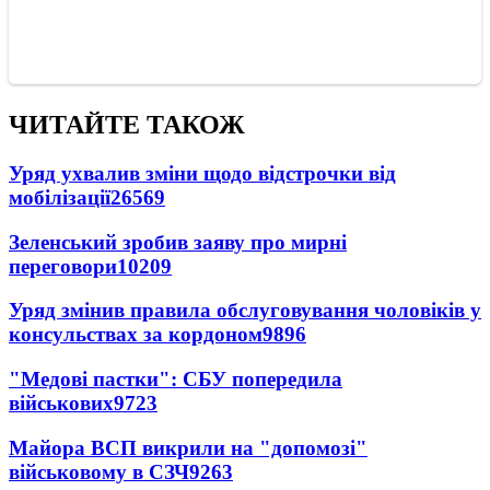
ЧИТАЙТЕ ТАКОЖ
Уряд ухвалив зміни щодо відстрочки від
мобілізації
26569
Зеленський зробив заяву про мирні
переговори
10209
Уряд змінив правила обслуговування чоловіків у
консульствах за кордоном
9896
"Медові пастки": СБУ попередила
військових
9723
Майора ВСП викрили на "допомозі"
військовому в СЗЧ
9263