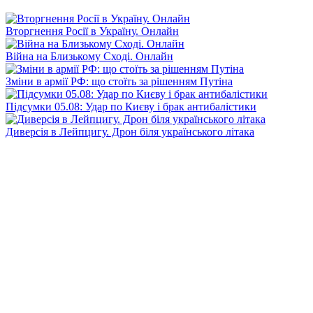
Вторгнення Росії в Україну. Онлайн
Війна на Близькому Сході. Онлайн
Зміни в армії РФ: що стоїть за рішенням Путіна
Підсумки 05.08: Удар по Києву і брак антибалістики
Диверсія в Лейпцигу. Дрон біля українського літака