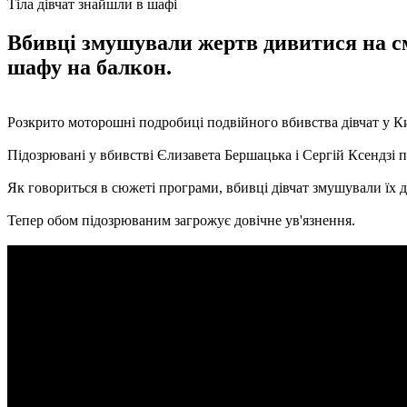
Тіла дівчат знайшли в шафі
Вбивці змушували жертв дивитися на сме
шафу на балкон.
Розкрито моторошні подробиці подвійного вбивства дівчат у Ки
Підозрювані у вбивстві Єлизавета Бершацька і Сергій Ксендзі п
Як говориться в сюжеті програми, вбивці дівчат змушували їх д
Тепер обом підозрюваним загрожує довічне ув'язнення.