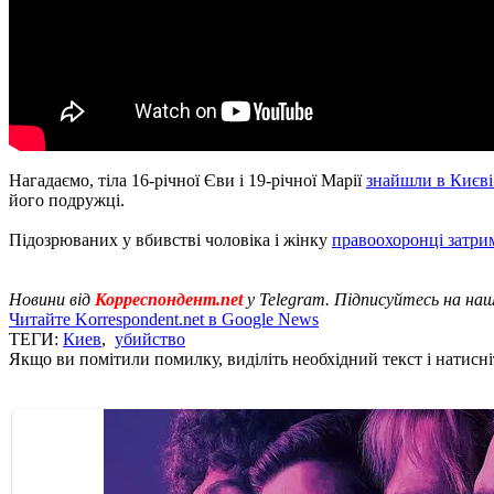
Нагадаємо, тіла 16-річної Єви і 19-річної Марії
знайшли в Києві
його подружці.
Підозрюваних у вбивстві чоловіка і жінку
правоохоронці затрим
Новини від
Корреспондент.net
у Telegram. Підписуйтесь на на
Читайте Korrespondent.net в Google News
ТЕГИ:
Киев
,
убийство
Якщо ви помітили помилку, виділіть необхідний текст і натисніт