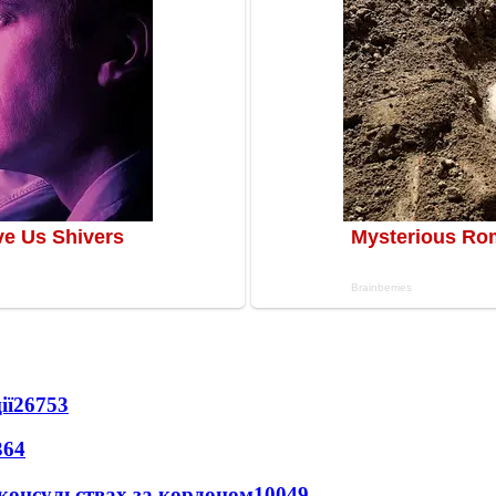
ії
26753
364
 консульствах за кордоном
10049