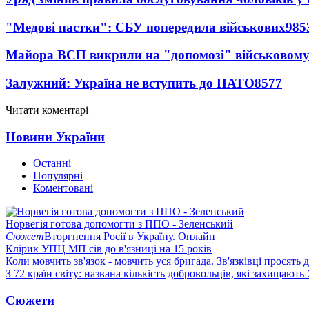
"Медові пастки": СБУ попередила військових
985
Майора ВСП викрили на "допомозі" військовому
Залужний: Україна не вступить до НАТО
8577
Читати коментарі
Новини України
Останні
Популярні
Коментовані
Норвегія готова допомогти з ППО - Зеленський
Сюжет
Вторгнення Росії в Україну. Онлайн
Клірик УПЦ МП сів до в'язниці на 15 років
Коли мовчить зв'язок - мовчить уся бригада. Зв'язківці просять
З 72 країн світу: названа кількість добровольців, які захищають
Сюжети