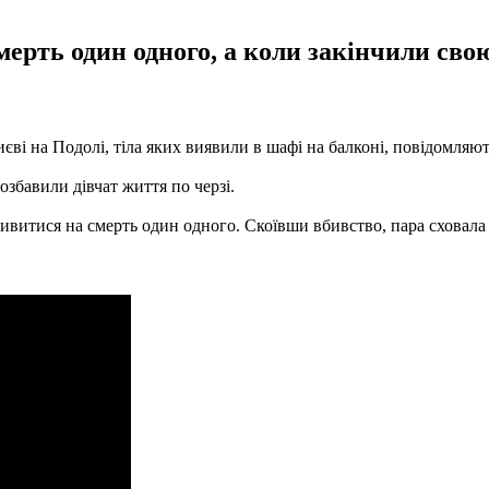
рть один одного, а коли закінчили свою 
єві на Подолі, тіла яких виявили в шафі на балконі, повідомляю
озбавили дівчат життя по черзі.
ивитися на смерть один одного. Скоївши вбивство, пара сховала тр