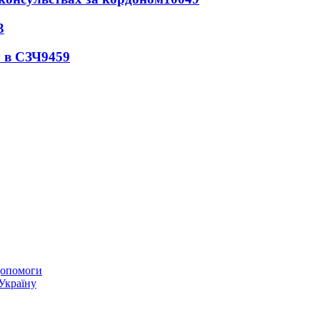
3
 в СЗЧ
9459
 допомоги
 Україну