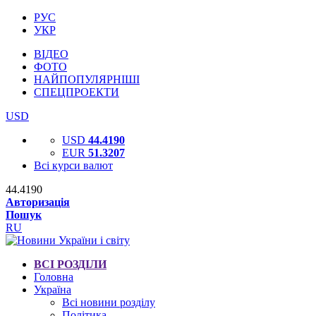
РУС
УКР
ВІДЕО
ФОТО
НАЙПОПУЛЯРНІШІ
СПЕЦПРОЕКТИ
USD
USD
44.4190
EUR
51.3207
Всі курси валют
44.4190
Авторизація
Пошук
RU
ВСІ РОЗДІЛИ
Головна
Україна
Всі новини розділу
Політика