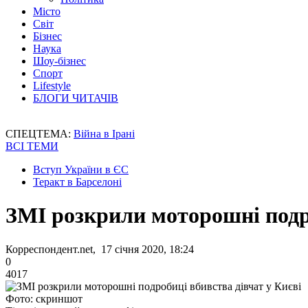
Місто
Світ
Бізнес
Наука
Шоу-бізнес
Спорт
Lifestyle
БЛОГИ ЧИТАЧІВ
СПЕЦТЕМА:
Війна в Ірані
ВСІ ТЕМИ
Вступ України в ЄС
Теракт в Барселоні
ЗМІ розкрили моторошні подро
Корреспондент.net, 17 січня 2020, 18:24
0
4017
Фото: скриншот