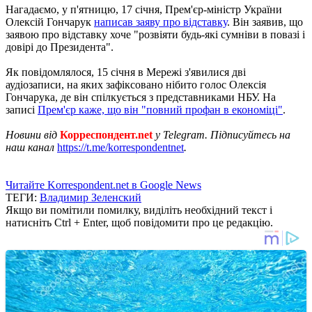
Нагадаємо, у п'ятницю, 17 січня, Прем'єр-міністр України
Олексій Гончарук
написав заяву про відставку
. Він заявив, що
заявою про відставку хоче "розвіяти будь-які сумніви в повазі і
довірі до Президента".
Як повідомлялося, 15 січня в Мережі з'явилися дві
аудіозаписи, на яких зафіксовано нібито голос Олексія
Гончарука, де він спілкується з представниками НБУ. На
записі
Прем'єр каже, що він "повний профан в економіці"
.
Новини від
Корреспондент.net
у Telegram. Підписуйтесь на
наш канал
https://t.me/korrespondentnet
.
Читайте Korrespondent.net в Google News
ТЕГИ:
Владимир Зеленский
Якщо ви помітили помилку, виділіть необхідний текст і
натисніть Ctrl + Enter, щоб повідомити про це редакцію.