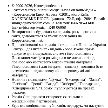
© 2000-2026, Korrespondent.net
Суб'єкт у сфері онлайн-медіа Назва онлайн-медіа –
«КореспонденТ.net» Адреса: 02091, місто Київ,
ХАРКІВСЬКЕ ШОСЕ, будинок 172-Б, офіс 208/1 E-mail:
sunlight@mediadim.com.ua
Телефон: 044-205-43-00
Ідентифікатор медіа – R40-06068
Використання будь-яких матеріалів, розміщених на
сайті, дозволяється за умови посилання на
Корреспондент.net.
При копіюванні матеріалів зі сторінки « Новини України
і світу» , для інтернет - видань - обов'язкове пряме
відкрите для пошукових систем гіперпосилання .
Посилання має бути розміщена в незалежності від
повного або часткового використання матеріалів.
Гіперпосилання ( для інтернет - видань) - повинна бути
розміщена в підзаголовку або в першому абзаці
матеріалу.
Новини з позначками "Думка", "Експертиза", "Заява",
"Регіони", "Гроші", "Влада", "Вибори", "Тест-драйв",
"Спецпроекти", "Промо" публікуються на правах
реклами.
Розділ Спецпроекти створюється спільно з
комерційними партнерами.
Будь яке копіювання, публікація, передрук, чи наступне