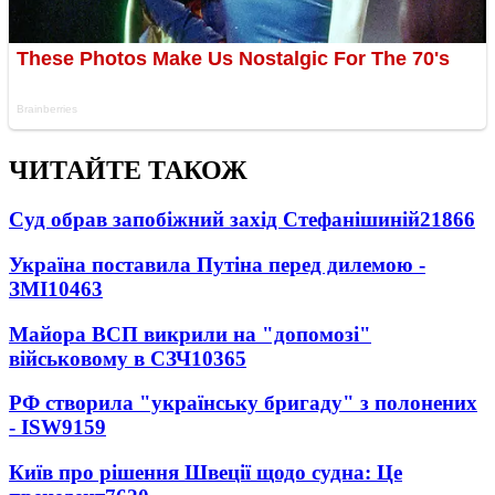
ЧИТАЙТЕ ТАКОЖ
Суд обрав запобіжний захід Стефанішиній
21866
Україна поставила Путіна перед дилемою -
ЗМІ
10463
Майора ВСП викрили на "допомозі"
військовому в СЗЧ
10365
РФ створила "українську бригаду" з полонених
- ISW
9159
Київ про рішення Швеції щодо судна: Це