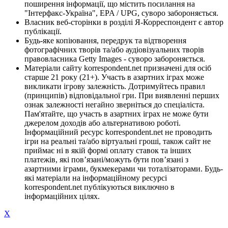
поширення інформації, що містить посилання на
"Інтерфакс-Україна", EPA / UPG, суворо забороняється.
Власник веб-сторінки в розділі Я-Корреспондент є автор
публікації.
Будь-яке копіювання, передрук та відтворення
фотографічних творів та/або аудіовізуальних творів
правовласника Getty Images - суворо забороняється.
Матеріали сайту korrespondent.net призначені для осіб
старше 21 року (21+). Участь в азартних іграх може
викликати ігрову залежність. Дотримуйтесь правил
(принципів) відповідальної гри. При виявленні перших
ознак залежності негайно зверніться до спеціаліста.
Пам'ятайте, що участь в азартних іграх не може бути
джерелом доходів або альтернативою роботі.
Інформаційний ресурс korrespondent.net не проводить
ігри на реальні та/або віртуальні гроші, також сайт не
приймає ні в якій формі оплату ставок та інших
платежів, які пов’язані/можуть бути пов’язані з
азартними іграми, букмекерами чи тоталізаторами. Будь-
які матеріали на інформаційному ресурсі
korrespondent.net публікуються виключно в
інформаційних цілях.
X