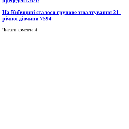
прецедент
7620
На Київщині сталося групове зґвалтування 21-
річної дівчини
7594
Читати коментарі