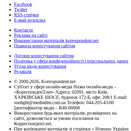
Facebook
Twitter
RSS-стрічки
E-mail розсилка
Контакти
Реклама на сайті
Використання матеріалів korrespondent.net
Правила користування сайтом
Договір користування сайтом
Політика у сфері конфіденційності і персональних даних
Угода щодо користування
Редакція
© 2000-2026, Korrespondent.net
Суб'єкт у сфері онлайн-медіа Назва онлайн-медіа –
«КореспонденТ.net» Адреса: 02091, місто Київ,
ХАРКІВСЬКЕ ШОСЕ, будинок 172-Б, офіс 208/1 E-mail:
sunlight@mediadim.com.ua
Телефон: 044-205-43-00
Ідентифікатор медіа – R40-06068
Використання будь-яких матеріалів, розміщених на
сайті, дозволяється за умови посилання на
Корреспондент.net.
При копіюванні матеріалів зі сторінки « Новини України