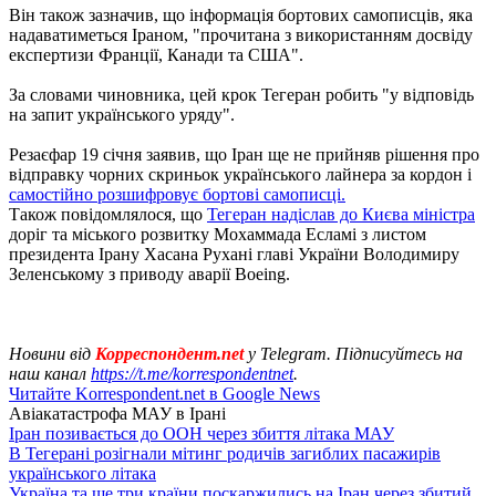
Він також зазначив, що інформація бортових самописців, яка
надаватиметься Іраном, "прочитана з використанням досвіду
експертизи Франції, Канади та США".
За словами чиновника, цей крок Тегеран робить "у відповідь
на запит українського уряду".
Резаєфар 19 січня заявив, що Іран ще не прийняв рішення про
відправку чорних скриньок українського лайнера за кордон і
самостійно розшифровує бортові самописці.
Також повідомлялося, що
Тегеран надіслав до Києва міністра
доріг та міського розвитку Мохаммада Есламі з листом
президента Ірану Хасана Рухані главі України Володимиру
Зеленському з приводу аварії Boeing.
Новини від
Корреспондент.net
у Telegram. Підписуйтесь на
наш канал
https://t.me/korrespondentnet
.
Читайте Korrespondent.net в Google News
Авіакатастрофа МАУ в Ірані
Іран позивається до ООН через збиття літака МАУ
В Тегерані розігнали мітинг родичів загиблих пасажирів
українського літака
Україна та ще три країни поскаржились на Іран через збитий