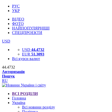
РУС
УКР
ВІДЕО
ФОТО
НАЙПОПУЛЯРНІШІ
СПЕЦПРОЕКТИ
USD
USD
44.4732
EUR
51.3093
Всі курси валют
44.4732
Авторизація
Пошук
RU
ВСІ РОЗДІЛИ
Головна
Україна
Всі новини розділу
Політика