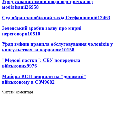
Уряд ухвалив зміни щодо відстрочки від
мобілізації
26958
Суд обрав запобіжний захід Стефанішиній
12463
Зеленський зробив заяву про мирні
переговори
10510
Уряд змінив правила обслуговування чоловіків у
консульствах за кордоном
10158
"Медові пастки": СБУ попередила
військових
9976
Майора ВСП викрили на "допомозі"
військовому в СЗЧ
9682
Читати коментарі