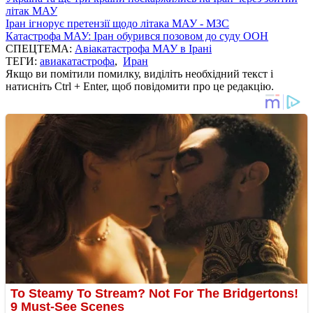
літак МАУ
Іран ігнорує претензії щодо літака МАУ - МЗС
Катастрофа МАУ: Іран обурився позовом до суду ООН
СПЕЦТЕМА:
Авіакатастрофа МАУ в Ірані
ТЕГИ:
авиакатастрофа
,
Иран
Якщо ви помітили помилку, виділіть необхідний текст і
натисніть Ctrl + Enter, щоб повідомити про це редакцію.