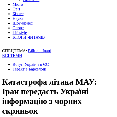
Місто
Світ
Бізнес
Наука
Шоу-бізнес
Спорт
Lifestyle
БЛОГИ ЧИТАЧІВ
СПЕЦТЕМА:
Війна в Ірані
ВСІ ТЕМИ
Вступ України в ЄС
Теракт в Барселоні
Катастрофа літака МАУ:
Іран передасть Україні
інформацію з чорних
скриньок