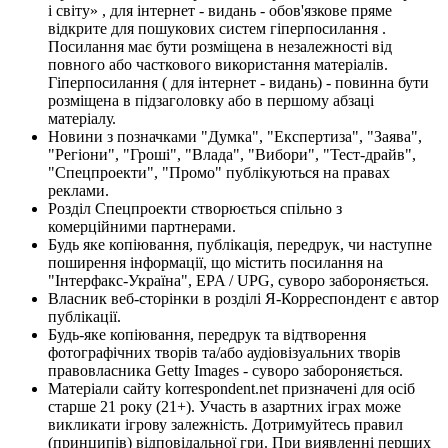
і світу» , для інтернет - видань - обов'язкове пряме
відкрите для пошукових систем гіперпосилання .
Посилання має бути розміщена в незалежності від
повного або часткового використання матеріалів.
Гіперпосилання ( для інтернет - видань) - повинна бути
розміщена в підзаголовку або в першому абзаці
матеріалу.
Новини з позначками "Думка", "Експертиза", "Заява",
"Регіони", "Гроші", "Влада", "Вибори", "Тест-драйв",
"Спецпроекти", "Промо" публікуються на правах
реклами.
Розділ Спецпроекти створюється спільно з
комерційними партнерами.
Будь яке копіювання, публікація, передрук, чи наступне
поширення інформації, що містить посилання на
"Інтерфакс-Україна", EPA / UPG, суворо забороняється.
Власник веб-сторінки в розділі Я-Корреспондент є автор
публікації.
Будь-яке копіювання, передрук та відтворення
фотографічних творів та/або аудіовізуальних творів
правовласника Getty Images - суворо забороняється.
Матеріали сайту korrespondent.net призначені для осіб
старше 21 року (21+). Участь в азартних іграх може
викликати ігрову залежність. Дотримуйтесь правил
(принципів) відповідальної гри. При виявленні перших