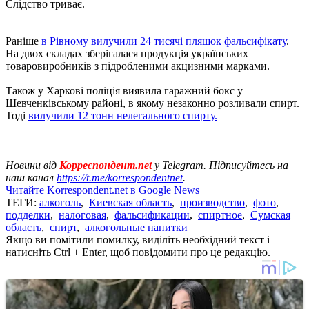
Слідство триває.
Раніше
в Рівному вилучили 24 тисячі пляшок фальсифікату
.
На двох складах зберігалася продукція українських
товаровиробників з підробленими акцизними марками.
Також у Харкові поліція виявила гаражний бокс у
Шевченківському районі, в якому незаконно розливали спирт.
Тоді
вилучили 12 тонн нелегального спирту.
Новини від
Корреспондент.net
у Telegram. Підписуйтесь на
наш канал
https://t.me/korrespondentnet
.
Читайте Korrespondent.net в Google News
ТЕГИ:
алкоголь
,
Киевская область
,
производство
,
фото
,
подделки
,
налоговая
,
фальсификации
,
спиртное
,
Сумская
область
,
спирт
,
алкогольные напитки
Якщо ви помітили помилку, виділіть необхідний текст і
натисніть Ctrl + Enter, щоб повідомити про це редакцію.