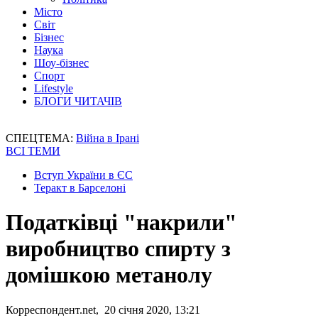
Місто
Світ
Бізнес
Наука
Шоу-бізнес
Спорт
Lifestyle
БЛОГИ ЧИТАЧІВ
СПЕЦТЕМА:
Війна в Ірані
ВСІ ТЕМИ
Вступ України в ЄС
Теракт в Барселоні
Податківці "накрили"
виробництво спирту з
домішкою метанолу
Корреспондент.net, 20 січня 2020, 13:21