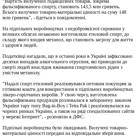
"Вартість вилучених підакцизних товарів, зокрема
фальсифікованого спирту, становить 143,5 млн гривень.
Всього вилучено товарно-матеріальні цінності на суму 148
млн гривень", - йдеться в повідомленні.
На підпільних виробництвах з недоброякісної сировини у
великих обсягах незаконно виготовляли етиловий спирт, до
складу якого входив метанол, що становить загрозу для життя
і здоров'я людей.
Податківці нагадали, що в останні роки в Україні зафіксовано
десятки випадків алкогольного отруєння, які приводили до
смерті людей внаслідок вживання спиртовмісних рідин з
умістом метанолу.
"Надалі спирт етиловий реалізовувався оптовим покупцям за
готівкові кошти для використання в підпільних виробництвах
лікеро-горілчаних виробів. У свою чергу, виготовлена ​​
фальсифікована продукція розливалася в заборонену законом
України тару типу Bag-in-Box і Tetra Pak і реалізовувалася на
чорних ринках України, а також на ряді спеціалізованих сайтів
у мережі Інтернет", - розповіли в ДФС.
Підпільні виробництва були ліквідовані. Вилучені товарно-
матеріальні цінності передані на відповідальне зберігання.