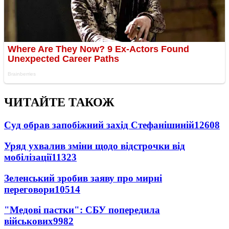
ЧИТАЙТЕ ТАКОЖ
Суд обрав запобіжний захід Стефанішиній
12608
Уряд ухвалив зміни щодо відстрочки від
мобілізації
11323
Зеленський зробив заяву про мирні
переговори
10514
"Медові пастки": СБУ попередила
військових
9982