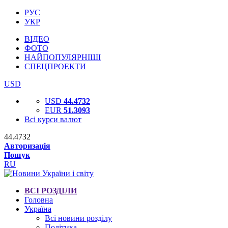
РУС
УКР
ВІДЕО
ФОТО
НАЙПОПУЛЯРНІШІ
СПЕЦПРОЕКТИ
USD
USD
44.4732
EUR
51.3093
Всі курси валют
44.4732
Авторизація
Пошук
RU
ВСІ РОЗДІЛИ
Головна
Україна
Всі новини розділу
Політика