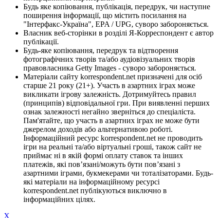
Будь яке копіювання, публікація, передрук, чи наступне
поширення інформації, що містить посилання на
"Інтерфакс-Україна", EPA / UPG, суворо забороняється.
Власник веб-сторінки в розділі Я-Корреспондент є автор
публікації.
Будь-яке копіювання, передрук та відтворення
фотографічних творів та/або аудіовізуальних творів
правовласника Getty Images - суворо забороняється.
Матеріали сайту korrespondent.net призначені для осіб
старше 21 року (21+). Участь в азартних іграх може
викликати ігрову залежність. Дотримуйтесь правил
(принципів) відповідальної гри. При виявленні перших
ознак залежності негайно зверніться до спеціаліста.
Пам'ятайте, що участь в азартних іграх не може бути
джерелом доходів або альтернативою роботі.
Інформаційний ресурс korrespondent.net не проводить
ігри на реальні та/або віртуальні гроші, також сайт не
приймає ні в якій формі оплату ставок та інших
платежів, які пов’язані/можуть бути пов’язані з
азартними іграми, букмекерами чи тоталізаторами. Будь-
які матеріали на інформаційному ресурсі
korrespondent.net публікуються виключно в
інформаційних цілях.
X