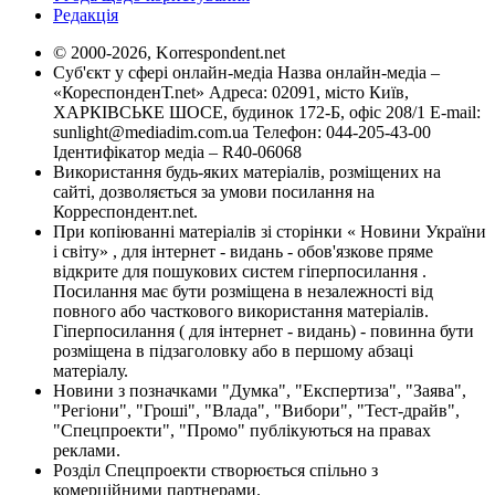
Редакція
© 2000-2026, Korrespondent.net
Суб'єкт у сфері онлайн-медіа Назва онлайн-медіа –
«КореспонденТ.net» Адреса: 02091, місто Київ,
ХАРКІВСЬКЕ ШОСЕ, будинок 172-Б, офіс 208/1 E-mail:
sunlight@mediadim.com.ua
Телефон: 044-205-43-00
Ідентифікатор медіа – R40-06068
Використання будь-яких матеріалів, розміщених на
сайті, дозволяється за умови посилання на
Корреспондент.net.
При копіюванні матеріалів зі сторінки « Новини України
і світу» , для інтернет - видань - обов'язкове пряме
відкрите для пошукових систем гіперпосилання .
Посилання має бути розміщена в незалежності від
повного або часткового використання матеріалів.
Гіперпосилання ( для інтернет - видань) - повинна бути
розміщена в підзаголовку або в першому абзаці
матеріалу.
Новини з позначками "Думка", "Експертиза", "Заява",
"Регіони", "Гроші", "Влада", "Вибори", "Тест-драйв",
"Спецпроекти", "Промо" публікуються на правах
реклами.
Розділ Спецпроекти створюється спільно з
комерційними партнерами.