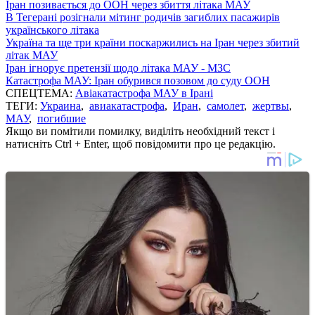
Іран позивається до ООН через збиття літака МАУ
В Тегерані розігнали мітинг родичів загиблих пасажирів
українського літака
Україна та ще три країни поскаржились на Іран через збитий
літак МАУ
Іран ігнорує претензії щодо літака МАУ - МЗС
Катастрофа МАУ: Іран обурився позовом до суду ООН
СПЕЦТЕМА:
Авіакатастрофа МАУ в Ірані
ТЕГИ:
Украина
,
авиакатастрофа
,
Иран
,
самолет
,
жертвы
,
МАУ
,
погибшие
Якщо ви помітили помилку, виділіть необхідний текст і
натисніть Ctrl + Enter, щоб повідомити про це редакцію.