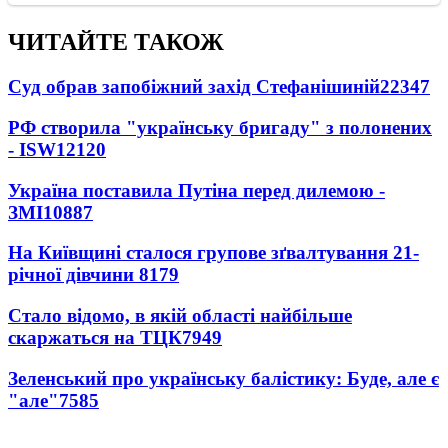
ЧИТАЙТЕ ТАКОЖ
Суд обрав запобіжний захід Стефанішиній
22347
РФ створила "українську бригаду" з полонених
- ISW
12120
Україна поставила Путіна перед дилемою -
ЗМІ
10887
На Київщині сталося групове зґвалтування 21-
річної дівчини
8179
Стало відомо, в якій області найбільше
скаржаться на ТЦК
7949
Зеленський про українську балістику: Буде, але є
"але"
7585