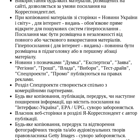
Використання будь-яких матеріалів, розміщених на
сайті, дозволяється за умови посилання на
Корреспондент.net.
При копіюванні матеріалів зі сторінки « Новини України
і світу» , для інтернет - видань - обов'язкове пряме
відкрите для пошукових систем гіперпосилання .
Посилання має бути розміщена в незалежності від
повного або часткового використання матеріалів.
Гіперпосилання ( для інтернет - видань) - повинна бути
розміщена в підзаголовку або в першому абзаці
матеріалу.
Новини з позначками "Думка", "Експертиза", "Заява",
"Регіони", "Гроші", "Влада", "Вибори", "Тест-драйв",
"Спецпроекти", "Промо" публікуються на правах
реклами.
Розділ Спецпроекти створюється спільно з
комерційними партнерами.
Будь яке копіювання, публікація, передрук, чи наступне
поширення інформації, що містить посилання на
"Інтерфакс-Україна", EPA / UPG, суворо забороняється.
Власник веб-сторінки в розділі Я-Корреспондент є автор
публікації.
Будь-яке копіювання, передрук та відтворення
фотографічних творів та/або аудіовізуальних творів
правовласника Getty Images - суворо забороняється.