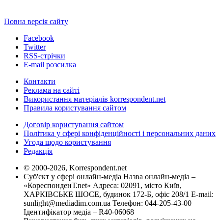
Повна версія сайту
Facebook
Twitter
RSS-стрічки
E-mail розсилка
Контакти
Реклама на сайті
Використання матеріалів korrespondent.net
Правила користування сайтом
Договір користування сайтом
Політика у сфері конфіденційності і персональних даних
Угода щодо користування
Редакція
© 2000-2026, Korrespondent.net
Суб'єкт у сфері онлайн-медіа Назва онлайн-медіа –
«КореспонденТ.net» Адреса: 02091, місто Київ,
ХАРКІВСЬКЕ ШОСЕ, будинок 172-Б, офіс 208/1 E-mail:
sunlight@mediadim.com.ua
Телефон: 044-205-43-00
Ідентифікатор медіа – R40-06068