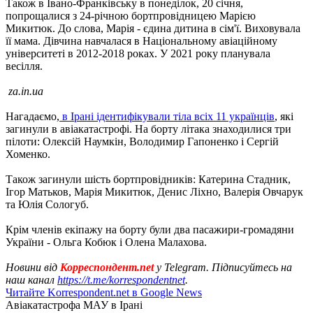
Також в Івано-Франківську в понеділок, 20 січня,
попрощалися з 24-річною бортпровідницею Марією
Микитюк. До слова, Марія - єдина дитина в сім'ї. Виховувала
її мама. Дівчина навчалася в Національному авіаційному
університеті в 2012-2018 роках. У 2021 року планувала
весілля.
za.in.ua
Нагадаємо,
в Ірані ідентифікували тіла всіх 11 українців
, які
загинули в авіакатастрофі. На борту літака знаходилися три
пілоти: Олексій Наумкін, Володимир Гапоненко і Сергій
Хоменко.
Також загинули шість бортпровідників: Катерина Стадник,
Ігор Матьков, Марія Микитюк, Денис Ліхно, Валерія Овчарук
та Юлія Сологуб.
Крім членів екіпажу на борту були два пасажири-громадяни
України - Ольга Кобюк і Олена Малахова.
Новини від
Корреспондент.net
у Telegram. Підписуйтесь на
наш канал
https://t.me/korrespondentnet
.
Читайте Korrespondent.net в Google News
Авіакатастрофа МАУ в Ірані