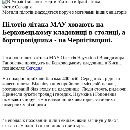
Фото: Сегодня
Могили пілотів знаходяться поруч з могилами інших авіаторів
Пілотів літака МАУ ховають на
Берковецькому кладовищі в столиці, а
бортпровідника - на Чернігівщині.
Похорон пілотів літака МАУ Олексія Наумкіна і Володимира
Гапоненка проходять на Берковецькому кладовищі в Києві,
повідомляє
Сегодня
.
На похорон приїхали близько 400 осіб. Серед них - рідні та
колеги пілота. Відспівування пройшло в місцевій церкві,
розташованій біля входу на кладовище. Люди стоять, ридаючи.
Принесли букети троянд і гвоздик. Наумкіна і Гопоненка
поховають поруч з могилами інших авіаторів, загиблих і
померлих у різні роки.
"Неподалік похований цілий екіпаж, який загинув у 90-х", -
сказав нам один із працівників цвинтаря.