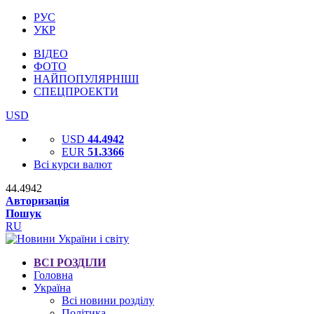
РУС
УКР
ВІДЕО
ФОТО
НАЙПОПУЛЯРНІШІ
СПЕЦПРОЕКТИ
USD
USD
44.4942
EUR
51.3366
Всі курси валют
44.4942
Авторизація
Пошук
RU
ВСІ РОЗДІЛИ
Головна
Україна
Всі новини розділу
Політика