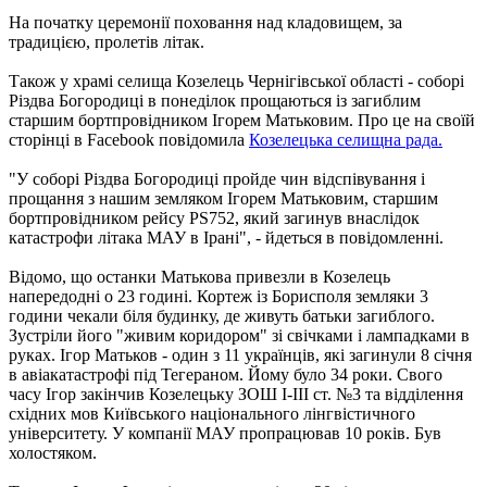
На початку церемонії поховання над кладовищем, за
традицією, пролетів літак.
Також у храмі селища Козелець Чернігівської області - соборі
Різдва Богородиці в понеділок прощаються із загиблим
старшим бортпровідником Ігорем Матьковим. Про це на своїй
сторінці в Facebook повідомила
Козелецька селищна рада.
"У соборі Різдва Богородиці пройде чин відспівування і
прощання з нашим земляком Ігорем Матьковим, старшим
бортпровідником рейсу PS752, який загинув внаслідок
катастрофи літака МАУ в Ірані", - йдеться в повідомленні.
Відомо, що останки Матькова привезли в Козелець
напередодні о 23 годині. Кортеж із Борисполя земляки 3
години чекали біля будинку, де живуть батьки загиблого.
Зустріли його "живим коридором" зі свічками і лампадками в
руках. Ігор Матьков - один з 11 українців, які загинули 8 січня
в авіакатастрофі під Тегераном. Йому було 34 роки. Свого
часу Ігор закінчив Козелецьку ЗОШ I-III ст. №3 та відділення
східних мов Київського національного лінгвістичного
університету. У компанії МАУ пропрацював 10 років. Був
холостяком.