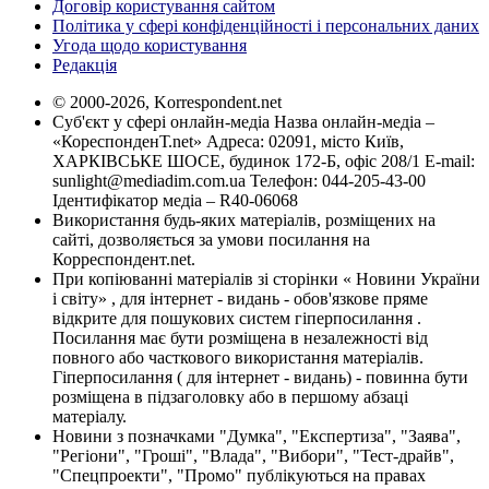
Договір користування сайтом
Політика у сфері конфіденційності і персональних даних
Угода щодо користування
Редакція
© 2000-2026, Korrespondent.net
Суб'єкт у сфері онлайн-медіа Назва онлайн-медіа –
«КореспонденТ.net» Адреса: 02091, місто Київ,
ХАРКІВСЬКЕ ШОСЕ, будинок 172-Б, офіс 208/1 E-mail:
sunlight@mediadim.com.ua
Телефон: 044-205-43-00
Ідентифікатор медіа – R40-06068
Використання будь-яких матеріалів, розміщених на
сайті, дозволяється за умови посилання на
Корреспондент.net.
При копіюванні матеріалів зі сторінки « Новини України
і світу» , для інтернет - видань - обов'язкове пряме
відкрите для пошукових систем гіперпосилання .
Посилання має бути розміщена в незалежності від
повного або часткового використання матеріалів.
Гіперпосилання ( для інтернет - видань) - повинна бути
розміщена в підзаголовку або в першому абзаці
матеріалу.
Новини з позначками "Думка", "Експертиза", "Заява",
"Регіони", "Гроші", "Влада", "Вибори", "Тест-драйв",
"Спецпроекти", "Промо" публікуються на правах