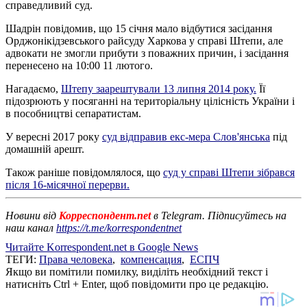
справедливий суд.
Шадрін повідомив, що 15 січня мало відбутися засідання
Орджонікідзевського райсуду Харкова у справі Штепи, але
адвокати не змогли прибути з поважних причин, і засідання
перенесено на 10:00 11 лютого.
Нагадаємо,
Штепу заарештували 13 липня 2014 року.
Її
підозрюють у посяганні на територіальну цілісність України і
в пособництві сепаратистам.
У вересні 2017 року
суд відправив екс-мера Слов'янська
під
домашній арешт.
Також раніше повідомлялося, що
суд у справі Штепи зібрався
після 16-місячної перерви.
Новини від
Корреспондент.net
в Telegram. Підписуйтесь на
наш канал
https://t.me/korrespondentnet
Читайте Korrespondent.net в Google News
ТЕГИ:
Права человека
,
компенсация
,
ЕСПЧ
Якщо ви помітили помилку, виділіть необхідний текст і
натисніть Ctrl + Enter, щоб повідомити про це редакцію.