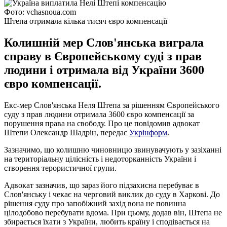
Фото: vchasnoua.com
Штепа отримала кілька тисяч євро компенсації
Колишній мер Слов'янська виграла
справу в Європейському суді з прав
людини і отримала від України 3600
євро компенсації.
Екс-мер Слов'янська Неля Штепа за рішенням Європейського
суду з прав людини отримала 3600 євро компенсації за
порушення права на свободу. Про це повідомив адвокат
Штепи Олександр Шадрін, передає
Укрінформ
.
Зазначимо, що колишню чиновницю звинувачують у зазіханні
на територіальну цілісність і недоторканність України і
створення терористичної групи.
Адвокат зазначив, що зараз його підзахисна перебуває в
Слов'янську і чекає на черговий виклик до суду в Харкові. До
рішення суду про запобіжний захід вона не повинна
цілодобово перебувати вдома. При цьому, додав він, Штепа не
збирається їхати з України, любить країну і сподівається на