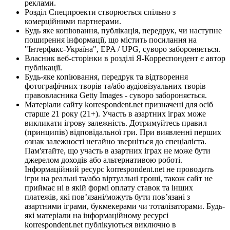
реклами.
Розділ Спецпроекти створюється спільно з
комерційними партнерами.
Будь яке копіювання, публікація, передрук, чи наступне
поширення інформації, що містить посилання на
"Інтерфакс-Україна", EPA / UPG, суворо забороняється.
Власник веб-сторінки в розділі Я-Корреспондент є автор
публікації.
Будь-яке копіювання, передрук та відтворення
фотографічних творів та/або аудіовізуальних творів
правовласника Getty Images - суворо забороняється.
Матеріали сайту korrespondent.net призначені для осіб
старше 21 року (21+). Участь в азартних іграх може
викликати ігрову залежність. Дотримуйтесь правил
(принципів) відповідальної гри. При виявленні перших
ознак залежності негайно зверніться до спеціаліста.
Пам'ятайте, що участь в азартних іграх не може бути
джерелом доходів або альтернативою роботі.
Інформаційний ресурс korrespondent.net не проводить
ігри на реальні та/або віртуальні гроші, також сайт не
приймає ні в якій формі оплату ставок та інших
платежів, які пов’язані/можуть бути пов’язані з
азартними іграми, букмекерами чи тоталізаторами. Будь-
які матеріали на інформаційному ресурсі
korrespondent.net публікуються виключно в