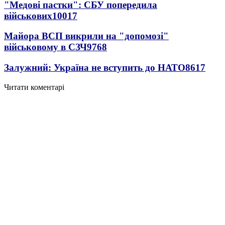
"Медові пастки": СБУ попередила
військових
10017
Майора ВСП викрили на "допомозі"
військовому в СЗЧ
9768
Залужний: Україна не вступить до НАТО
8617
Читати коментарі