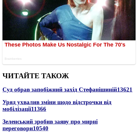
ЧИТАЙТЕ ТАКОЖ
Суд обрав запобіжний захід Стефанішиній
13621
Уряд ухвалив зміни щодо відстрочки від
мобілізації
11366
Зеленський зробив заяву про мирні
переговори
10540