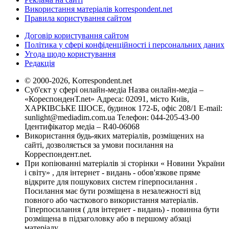
Використання матеріалів korrespondent.net
Правила користування сайтом
Договір користування сайтом
Політика у сфері конфіденційності і персональних даних
Угода щодо користування
Редакція
© 2000-2026, Korrespondent.net
Суб'єкт у сфері онлайн-медіа Назва онлайн-медіа –
«КореспонденТ.net» Адреса: 02091, місто Київ,
ХАРКІВСЬКЕ ШОСЕ, будинок 172-Б, офіс 208/1 E-mail:
sunlight@mediadim.com.ua
Телефон: 044-205-43-00
Ідентифікатор медіа – R40-06068
Використання будь-яких матеріалів, розміщених на
сайті, дозволяється за умови посилання на
Корреспондент.net.
При копіюванні матеріалів зі сторінки « Новини України
і світу» , для інтернет - видань - обов'язкове пряме
відкрите для пошукових систем гіперпосилання .
Посилання має бути розміщена в незалежності від
повного або часткового використання матеріалів.
Гіперпосилання ( для інтернет - видань) - повинна бути
розміщена в підзаголовку або в першому абзаці
матеріалу.