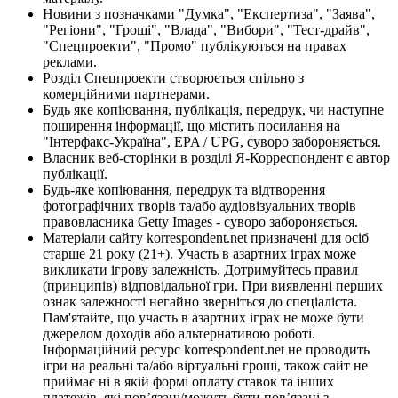
Новини з позначками "Думка", "Експертиза", "Заява",
"Регіони", "Гроші", "Влада", "Вибори", "Тест-драйв",
"Спецпроекти", "Промо" публікуються на правах
реклами.
Розділ Спецпроекти створюється спільно з
комерційними партнерами.
Будь яке копіювання, публікація, передрук, чи наступне
поширення інформації, що містить посилання на
"Інтерфакс-Україна", EPA / UPG, суворо забороняється.
Власник веб-сторінки в розділі Я-Корреспондент є автор
публікації.
Будь-яке копіювання, передрук та відтворення
фотографічних творів та/або аудіовізуальних творів
правовласника Getty Images - суворо забороняється.
Матеріали сайту korrespondent.net призначені для осіб
старше 21 року (21+). Участь в азартних іграх може
викликати ігрову залежність. Дотримуйтесь правил
(принципів) відповідальної гри. При виявленні перших
ознак залежності негайно зверніться до спеціаліста.
Пам'ятайте, що участь в азартних іграх не може бути
джерелом доходів або альтернативою роботі.
Інформаційний ресурс korrespondent.net не проводить
ігри на реальні та/або віртуальні гроші, також сайт не
приймає ні в якій формі оплату ставок та інших
платежів, які пов’язані/можуть бути пов’язані з