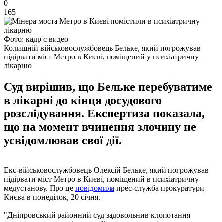
0
165
Фото: кадр с видео
Колишній військовослужбовець Бельке, який погрожував
підірвати міст Метро в Києві, поміщений у психіатричну
лікарню
Суд вирішив, що Бельке перебуватиме
в лікарні до кінця досудового
розслідування. Експертиза показала,
що на момент вчинення злочину не
усвідомлював свої дії.
Екс-військовослужбовець Олексій Бельке, який погрожував
підірвати міст Метро в Києві, поміщений в психіатричну
медустанову. Про це
повідомила
прес-служба прокуратури
Києва в понеділок, 20 січня.
"Дніпровський районний суд задовольнив клопотання