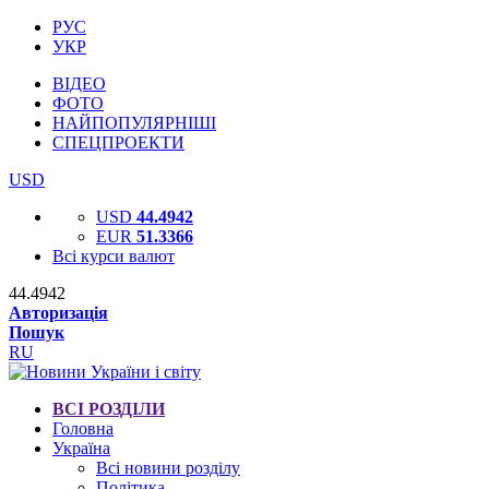
РУС
УКР
ВІДЕО
ФОТО
НАЙПОПУЛЯРНІШІ
СПЕЦПРОЕКТИ
USD
USD
44.4942
EUR
51.3366
Всі курси валют
44.4942
Авторизація
Пошук
RU
ВСІ РОЗДІЛИ
Головна
Україна
Всі новини розділу
Політика