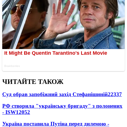
ЧИТАЙТЕ ТАКОЖ
Суд обрав запобіжний захід Стефанішиній
22337
РФ створила "українську бригаду" з полонених
- ISW
12052
Україна поставила Путіна перед дилемою -