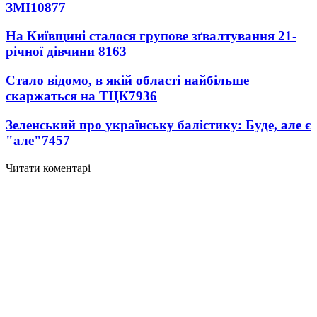
ЗМІ
10877
На Київщині сталося групове зґвалтування 21-
річної дівчини
8163
Стало відомо, в якій області найбільше
скаржаться на ТЦК
7936
Зеленський про українську балістику: Буде, але є
"але"
7457
Читати коментарі