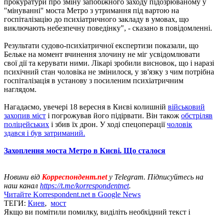
прокуратури про зміну запобіжного заходу підозрюваному у
"мінуванні" моста Метро з утримання під вартою на
госпіталізацію до психіатричного закладу в умовах, що
виключають небезпечну поведінку", - сказано в повідомленні.
Результати судово-психіатричної експертизи показали, що
Бельке на момент вчинення злочину не міг усвідомлювати
свої дії та керувати ними. Лікарі зробили висновок, що і наразі
психічний стан чоловіка не змінилося, у зв'язку з чим потрібна
госпіталізація в установу з посиленим психіатричним
наглядом.
Нагадаємо, увечері 18 вересня в Києві колишній
військовий
захопив міст
і погрожував його підірвати. Він також
обстріляв
поліцейських
і збив їх дрон. У ході спецоперації
чоловік
здався і був затриманий.
Захоплення моста Метро в Києві. Що сталося
Новини від
Корреспондент.net
у Telegram. Підписуйтесь на
наш канал
https://t.me/korrespondentnet
.
Читайте Korrespondent.net в Google News
ТЕГИ:
Киев
,
мост
Якщо ви помітили помилку, виділіть необхідний текст і