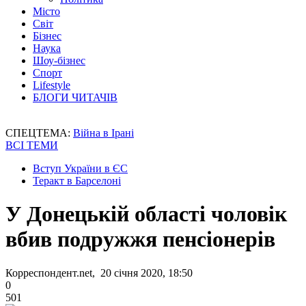
Місто
Світ
Бізнес
Наука
Шоу-бізнес
Спорт
Lifestyle
БЛОГИ ЧИТАЧІВ
СПЕЦТЕМА:
Війна в Ірані
ВСІ ТЕМИ
Вступ України в ЄС
Теракт в Барселоні
У Донецькій області чоловік
вбив подружжя пенсіонерів
Корреспондент.net, 20 січня 2020, 18:50
0
501