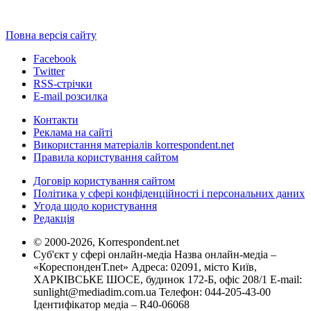
Повна версія сайту
Facebook
Twitter
RSS-стрічки
E-mail розсилка
Контакти
Реклама на сайті
Використання матеріалів korrespondent.net
Правила користування сайтом
Договір користування сайтом
Політика у сфері конфіденційності і персональних даних
Угода щодо користування
Редакція
© 2000-2026, Korrespondent.net
Суб'єкт у сфері онлайн-медіа Назва онлайн-медіа –
«КореспонденТ.net» Адреса: 02091, місто Київ,
ХАРКІВСЬКЕ ШОСЕ, будинок 172-Б, офіс 208/1 E-mail:
sunlight@mediadim.com.ua
Телефон: 044-205-43-00
Ідентифікатор медіа – R40-06068