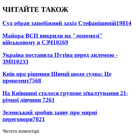
ЧИТАЙТЕ ТАКОЖ
Суд обрав запобіжний захід Стефанішиній
19814
Майора ВСП викрили на "допомозі"
військовому в СЗЧ
10269
Україна поставила Путіна перед дилемою -
ЗМІ
10233
Київ про рішення Швеції щодо судна: Це
прецедент
7568
На Київщині сталося групове зґвалтування 21-
річної дівчини
7261
Зеленський зробив заяву про мирні
переговори
7021
Читати коментарі