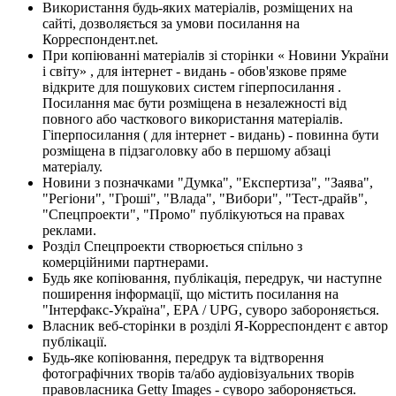
Використання будь-яких матеріалів, розміщених на
сайті, дозволяється за умови посилання на
Корреспондент.net.
При копіюванні матеріалів зі сторінки « Новини України
і світу» , для інтернет - видань - обов'язкове пряме
відкрите для пошукових систем гіперпосилання .
Посилання має бути розміщена в незалежності від
повного або часткового використання матеріалів.
Гіперпосилання ( для інтернет - видань) - повинна бути
розміщена в підзаголовку або в першому абзаці
матеріалу.
Новини з позначками "Думка", "Експертиза", "Заява",
"Регіони", "Гроші", "Влада", "Вибори", "Тест-драйв",
"Спецпроекти", "Промо" публікуються на правах
реклами.
Розділ Спецпроекти створюється спільно з
комерційними партнерами.
Будь яке копіювання, публікація, передрук, чи наступне
поширення інформації, що містить посилання на
"Інтерфакс-Україна", EPA / UPG, суворо забороняється.
Власник веб-сторінки в розділі Я-Корреспондент є автор
публікації.
Будь-яке копіювання, передрук та відтворення
фотографічних творів та/або аудіовізуальних творів
правовласника Getty Images - суворо забороняється.