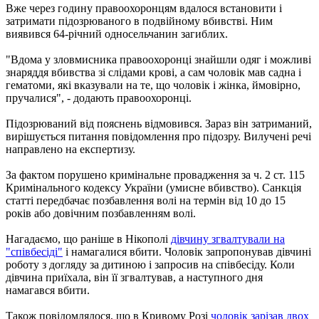
Вже через годину правоохоронцям вдалося встановити і
затримати підозрюваного в подвійному вбивстві. Ним
виявився 64-річний односельчанин загиблих.
"Вдома у зловмисника правоохоронці знайшли одяг і можливі
знаряддя вбивства зі слідами крові, а сам чоловік мав садна і
гематоми, які вказували на те, що чоловік і жінка, ймовірно,
пручалися", - додають правоохоронці.
Підозрюваний від пояснень відмовився. Зараз він затриманий,
вирішується питання повідомлення про підозру. Вилучені речі
направлено на експертизу.
За фактом порушено кримінальне провадження за ч. 2 ст. 115
Кримінального кодексу України (умисне вбивство). Санкція
статті передбачає позбавлення волі на термін від 10 до 15
років або довічним позбавленням волі.
Нагадаємо, що раніше в Нікополі
дівчину згвалтували на
"співбесіді"
і намагалися вбити. Чоловік запропонував дівчині
роботу з догляду за дитиною і запросив на співбесіду. Коли
дівчина приїхала, він її згвалтував, а наступного дня
намагався вбити.
Також повідомлялося, що в Кривому Розі
чоловік зарізав двох