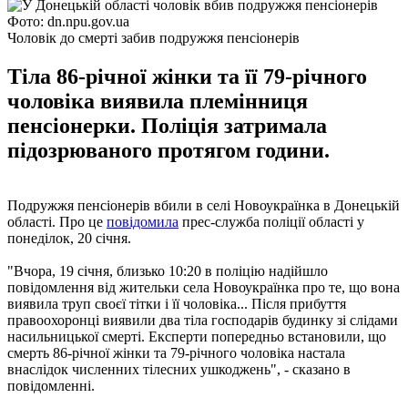
Фото: dn.npu.gov.ua
Чоловік до смерті забив подружжя пенсіонерів
Тіла 86-річної жінки та її 79-річного
чоловіка виявила племінниця
пенсіонерки. Поліція затримала
підозрюваного протягом години.
Подружжя пенсіонерів вбили в селі Новоукраїнка в Донецькій
області. Про це
повідомила
прес-служба поліції області у
понеділок, 20 січня.
"Вчора, 19 січня, близько 10:20 в поліцію надійшло
повідомлення від жительки села Новоукраїнка про те, що вона
виявила труп своєї тітки і її чоловіка... Після прибуття
правоохоронці виявили два тіла господарів будинку зі слідами
насильницької смерті. Експерти попередньо встановили, що
смерть 86-річної жінки та 79-річного чоловіка настала
внаслідок численних тілесних ушкоджень", - сказано в
повідомленні.