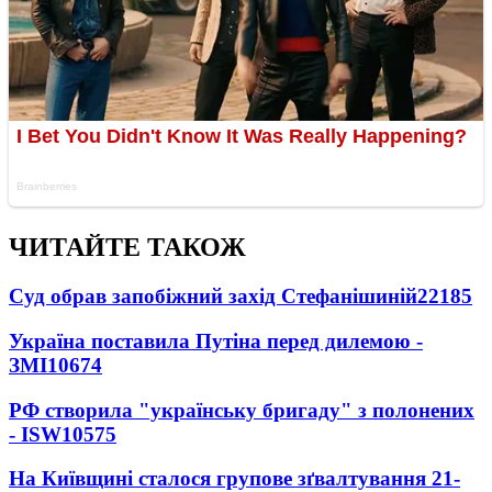
ЧИТАЙТЕ ТАКОЖ
Суд обрав запобіжний захід Стефанішиній
22185
Україна поставила Путіна перед дилемою -
ЗМІ
10674
РФ створила "українську бригаду" з полонених
- ISW
10575
На Київщині сталося групове зґвалтування 21-