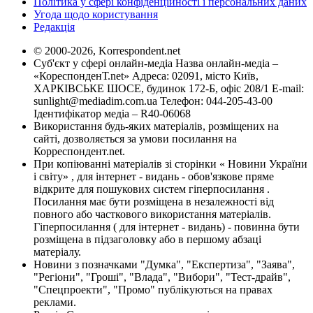
Політика у сфері конфіденційності і персональних даних
Угода щодо користування
Редакція
© 2000-2026, Korrespondent.net
Суб'єкт у сфері онлайн-медіа Назва онлайн-медіа –
«КореспонденТ.net» Адреса: 02091, місто Київ,
ХАРКІВСЬКЕ ШОСЕ, будинок 172-Б, офіс 208/1 E-mail:
sunlight@mediadim.com.ua
Телефон: 044-205-43-00
Ідентифікатор медіа – R40-06068
Використання будь-яких матеріалів, розміщених на
сайті, дозволяється за умови посилання на
Корреспондент.net.
При копіюванні матеріалів зі сторінки « Новини України
і світу» , для інтернет - видань - обов'язкове пряме
відкрите для пошукових систем гіперпосилання .
Посилання має бути розміщена в незалежності від
повного або часткового використання матеріалів.
Гіперпосилання ( для інтернет - видань) - повинна бути
розміщена в підзаголовку або в першому абзаці
матеріалу.
Новини з позначками "Думка", "Експертиза", "Заява",
"Регіони", "Гроші", "Влада", "Вибори", "Тест-драйв",
"Спецпроекти", "Промо" публікуються на правах
реклами.