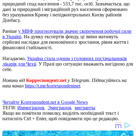
природний спад населення - 533,7 тис. осіб. Зазначається, що
дані за природний і міграційний рух населення сформовано
без урахування Криму і непідконтрольних Києву районів
Донбасу.
Раніше
у МВФ прогнозували значне скорочення робочої сили
в Україні
. На думку експертів фонду, ці зміни матимуть
серйозні наслідки для економічного зростання, рівня життя і
фінансової стабільності.
Нагадаємо,
Україна стала одним з головних постачальників
лікарів для Чехії
. У Празі цю ситуацію вважають вигідною для
себе.
Новини від
Корреспондент.net
у Telegram. Підписуйтесь на
наш канал
https://t.me/korrespondentnet
.
Читайте Korrespondent.net в Google News
ТЕГИ:
Иммиграция
,
Эмиграция
,
мигранты
Якщо ви помітили помилку, виділіть необхідний текст і
натисніть Ctrl + Enter, щоб повідомити про це редакцію.