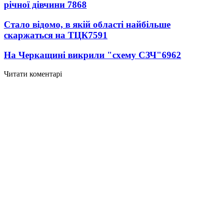
річної дівчини
7868
Стало відомо, в якій області найбільше
скаржаться на ТЦК
7591
На Черкащині викрили "схему СЗЧ"
6962
Читати коментарі