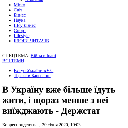
Місто
Світ
Бізнес
Наука
Шоу-бізнес
Спорт
Lifestyle
БЛОГИ ЧИТАЧІВ
СПЕЦТЕМА:
Війна в Ірані
ВСІ ТЕМИ
Вступ України в ЄС
Теракт в Барселоні
В Україну вже більше їдуть
жити, і щораз менше з неї
виїжджають - Держстат
Корреспондент.net, 20 січня 2020, 19:03