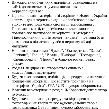
Використання будь-яких матеріалів, розміщених на
сайті, дозволяється за умови посилання на
Корреспондент.net.
При копіюванні матеріалів зі сторінки « Новини України
і світу» , для інтернет - видань - обов'язкове пряме
відкрите для пошукових систем гіперпосилання .
Посилання має бути розміщена в незалежності від
повного або часткового використання матеріалів.
Гіперпосилання ( для інтернет - видань) - повинна бути
розміщена в підзаголовку або в першому абзаці
матеріалу.
Новини з позначками "Думка", "Експертиза", "Заява",
"Регіони", "Гроші", "Влада", "Вибори", "Тест-драйв",
"Спецпроекти", "Промо" публікуються на правах
реклами.
Розділ Спецпроекти створюється спільно з
комерційними партнерами.
Будь яке копіювання, публікація, передрук, чи наступне
поширення інформації, що містить посилання на
"Інтерфакс-Україна", EPA / UPG, суворо забороняється.
Власник веб-сторінки в розділі Я-Корреспондент є автор
публікації.
Будь-яке копіювання, передрук та відтворення
фотографічних творів та/або аудіовізуальних творів
правовласника Getty Images - суворо забороняється.