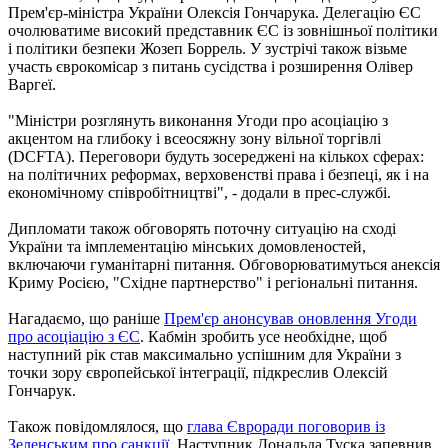
Прем'єр-міністра України Олексія Гончарука. Делегацію ЄС
очолюватиме високий представник ЄС із зовнішньої політики
і політики безпеки Жозеп Боррель. У зустрічі також візьме
участь єврокомісар з питань сусідства і розширення Олівер
Варгеї.
"Міністри розглянуть виконання Угоди про асоціацію з
акцентом на глибоку і всеосяжну зону вільної торгівлі
(DCFTA). Переговори будуть зосереджені на кількох сферах:
на політичних реформах, верховенстві права і безпеці, як і на
економічному співробітництві", - додали в прес-службі.
Дипломати також обговорять поточну ситуацію на сході
України та імплементацію мінських домовленостей,
включаючи гуманітарні питання. Обговорюватимуться анексія
Криму Росією, "Східне партнерство" і регіональні питання.
Нагадаємо, що раніше
Прем'єр анонсував оновлення Угоди
про асоціацію з ЄС
. Кабмін зробить усе необхідне, щоб
наступний рік став максимально успішним для України з
точки зору європейської інтеграції, підкреслив Олексій
Гончарук.
Також повідомлялося, що
глава Євроради поговорив із
Зеленським про санкції
. Наступник Дональда Туска запевнив