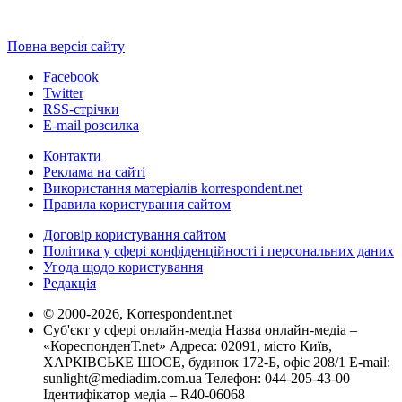
Повна версія сайту
Facebook
Twitter
RSS-стрічки
E-mail розсилка
Контакти
Реклама на сайті
Використання матеріалів korrespondent.net
Правила користування сайтом
Договір користування сайтом
Політика у сфері конфіденційності і персональних даних
Угода щодо користування
Редакція
© 2000-2026, Korrespondent.net
Суб'єкт у сфері онлайн-медіа Назва онлайн-медіа –
«КореспонденТ.net» Адреса: 02091, місто Київ,
ХАРКІВСЬКЕ ШОСЕ, будинок 172-Б, офіс 208/1 E-mail:
sunlight@mediadim.com.ua
Телефон: 044-205-43-00
Ідентифікатор медіа – R40-06068