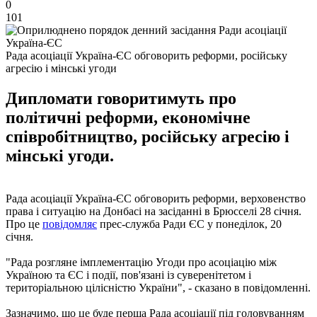
0
101
Рада асоціації Україна-ЄС обговорить реформи, російську
агресію і мінські угоди
Дипломати говоритимуть про
політичні реформи, економічне
співробітництво, російську агресію і
мінські угоди.
Рада асоціації Україна-ЄС обговорить реформи, верховенство
права і ситуацію на Донбасі на засіданні в Брюсселі 28 січня.
Про це
повідомляє
прес-служба Ради ЄС у понеділок, 20
січня.
"Рада розгляне імплементацію Угоди про асоціацію між
Україною та ЄС і події, пов'язані із суверенітетом і
територіальною цілісністю України", - сказано в повідомленні.
Зазначимо, що це буде перша Рада асоціації під головуванням