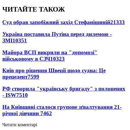
ЧИТАЙТЕ ТАКОЖ
Суд обрав запобіжний захід Стефанішиній
21333
Україна поставила Путіна перед дилемою -
ЗМІ
10351
Майора ВСП викрили на "допомозі"
військовому в СЗЧ
10323
Київ про рішення Швеції щодо судна: Це
прецедент
7599
РФ створила "українську бригаду" з полонених
- ISW
7510
На Київщині сталося групове зґвалтування 21-
річної дівчини
7462
Читати коментарі