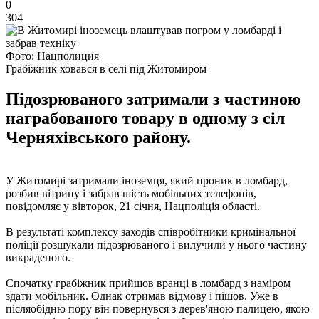
0
304
Фото: Нацполиция
Грабіжник ховався в селі під Житомиром
Підозрюваного затримали з частиною
награбованого товару в одному з сіл
Черняхівського району.
У Житомирі затримали іноземця, який проник в ломбард,
розбив вітрину і забрав шість мобільних телефонів,
повідомляє у вівторок, 21 січня, Нацполіція області.
В результаті комплексу заходів співробітники кримінальної
поліції розшукали підозрюваного і вилучили у нього частину
викраденого.
Спочатку грабіжник прийшов вранці в ломбард з наміром
здати мобільник. Однак отримав відмову і пішов. Уже в
післяобідню пору він повернувся з дерев'яною палицею, якою