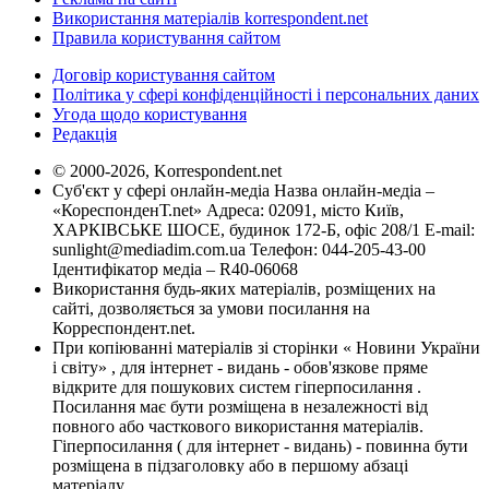
Використання матеріалів korrespondent.net
Правила користування сайтом
Договір користування сайтом
Політика у сфері конфіденційності і персональних даних
Угода щодо користування
Редакція
© 2000-2026, Korrespondent.net
Суб'єкт у сфері онлайн-медіа Назва онлайн-медіа –
«КореспонденТ.net» Адреса: 02091, місто Київ,
ХАРКІВСЬКЕ ШОСЕ, будинок 172-Б, офіс 208/1 E-mail:
sunlight@mediadim.com.ua
Телефон: 044-205-43-00
Ідентифікатор медіа – R40-06068
Використання будь-яких матеріалів, розміщених на
сайті, дозволяється за умови посилання на
Корреспондент.net.
При копіюванні матеріалів зі сторінки « Новини України
і світу» , для інтернет - видань - обов'язкове пряме
відкрите для пошукових систем гіперпосилання .
Посилання має бути розміщена в незалежності від
повного або часткового використання матеріалів.
Гіперпосилання ( для інтернет - видань) - повинна бути
розміщена в підзаголовку або в першому абзаці
матеріалу.