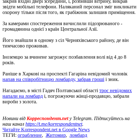
закрив вхідні двері зсередини, і, розбивши вітрину, викрав
звідти мобільні телефони. Наляканий персонал зміг викликати
охорону тільки після того, як грабіжник залишив приміщення.
За камерами спостереження вичислили підозрюваного -
громадянина однієї з країн Центральної Азії.
Його знайшли в одному з сіл Черняхівського району, де він
тимчасово проживав.
Іноземцю за вчинене загрожує позбавлення волі від 4 до 8
років.
Раніше в Харкові на проспекті Гагаріна невідомий чоловік
напав на співробітницю ломбарду, забрав гроші
і зник.
Нагадаємо, в місті Гадяч Полтавської області
троє невідомих
напали на ломбард
і, погрожуючи жінці-продавцю, забрали
вироби з золота.
Новини від
Корреспондент.net
у Telegram. Підписуйтесь на
наш канал
https://t.me/korrespondentnet
.
Читайте Korrespondent.net в Google News
ТЕГИ:
ограбление
,
Житомир
,
ломбард