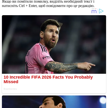
Якщо ви помітили помилку, виділіть необхідний текст і
натисніть Ctrl + Enter, щоб повідомити про це редакцію.