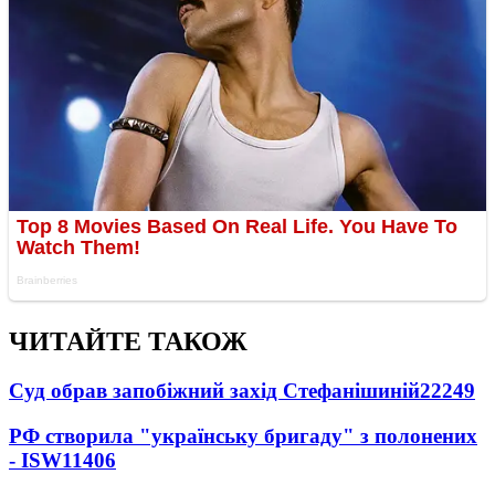
ЧИТАЙТЕ ТАКОЖ
Суд обрав запобіжний захід Стефанішиній
22249
РФ створила "українську бригаду" з полонених
- ISW
11406