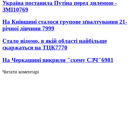
Україна поставила Путіна перед дилемою -
ЗМІ
10769
На Київщині сталося групове зґвалтування 21-
річної дівчини
7999
Стало відомо, в якій області найбільше
скаржаться на ТЦК
7770
На Черкащині викрили "схему СЗЧ"
6981
Читати коментарі