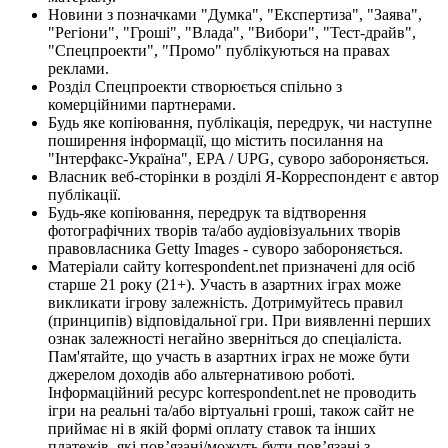
Новини з позначками "Думка", "Експертиза", "Заява",
"Регіони", "Гроші", "Влада", "Вибори", "Тест-драйв",
"Спецпроекти", "Промо" публікуються на правах
реклами.
Розділ Спецпроекти створюється спільно з
комерційними партнерами.
Будь яке копіювання, публікація, передрук, чи наступне
поширення інформації, що містить посилання на
"Інтерфакс-Україна", EPA / UPG, суворо забороняється.
Власник веб-сторінки в розділі Я-Корреспондент є автор
публікації.
Будь-яке копіювання, передрук та відтворення
фотографічних творів та/або аудіовізуальних творів
правовласника Getty Images - суворо забороняється.
Матеріали сайту korrespondent.net призначені для осіб
старше 21 року (21+). Участь в азартних іграх може
викликати ігрову залежність. Дотримуйтесь правил
(принципів) відповідальної гри. При виявленні перших
ознак залежності негайно зверніться до спеціаліста.
Пам'ятайте, що участь в азартних іграх не може бути
джерелом доходів або альтернативою роботі.
Інформаційний ресурс korrespondent.net не проводить
ігри на реальні та/або віртуальні гроші, також сайт не
приймає ні в якій формі оплату ставок та інших
платежів, які пов’язані/можуть бути пов’язані з