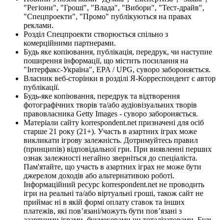
"Регіони", "Гроші", "Влада", "Вибори", "Тест-драйв",
"Спецпроекти", "Промо" публікуються на правах
реклами.
Розділ Спецпроекти створюється спільно з
комерційними партнерами.
Будь яке копіювання, публікація, передрук, чи наступне
поширення інформації, що містить посилання на
"Інтерфакс-Україна", EPA / UPG, суворо забороняється.
Власник веб-сторінки в розділі Я-Корреспондент є автор
публікації.
Будь-яке копіювання, передрук та відтворення
фотографічних творів та/або аудіовізуальних творів
правовласника Getty Images - суворо забороняється.
Матеріали сайту korrespondent.net призначені для осіб
старше 21 року (21+). Участь в азартних іграх може
викликати ігрову залежність. Дотримуйтесь правил
(принципів) відповідальної гри. При виявленні перших
ознак залежності негайно зверніться до спеціаліста.
Пам'ятайте, що участь в азартних іграх не може бути
джерелом доходів або альтернативою роботі.
Інформаційний ресурс korrespondent.net не проводить
ігри на реальні та/або віртуальні гроші, також сайт не
приймає ні в якій формі оплату ставок та інших
платежів, які пов’язані/можуть бути пов’язані з
азартними іграми, букмекерами чи тоталізаторами. Будь-