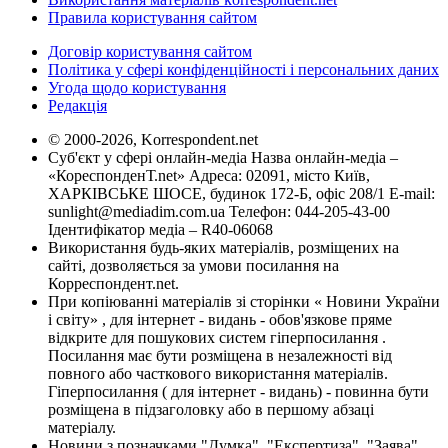
Правила користування сайтом
Договір користування сайтом
Політика у сфері конфіденційності і персональних даних
Угода щодо користування
Редакція
© 2000-2026, Korrespondent.net
Суб'єкт у сфері онлайн-медіа Назва онлайн-медіа –
«КореспонденТ.net» Адреса: 02091, місто Київ,
ХАРКІВСЬКЕ ШОСЕ, будинок 172-Б, офіс 208/1 E-mail:
sunlight@mediadim.com.ua
Телефон: 044-205-43-00
Ідентифікатор медіа – R40-06068
Використання будь-яких матеріалів, розміщених на
сайті, дозволяється за умови посилання на
Корреспондент.net.
При копіюванні матеріалів зі сторінки « Новини України
і світу» , для інтернет - видань - обов'язкове пряме
відкрите для пошукових систем гіперпосилання .
Посилання має бути розміщена в незалежності від
повного або часткового використання матеріалів.
Гіперпосилання ( для інтернет - видань) - повинна бути
розміщена в підзаголовку або в першому абзаці
матеріалу.
Новини з позначками "Думка", "Експертиза", "Заява",