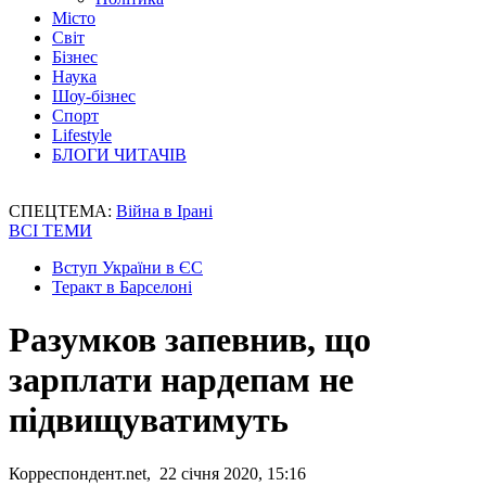
Місто
Світ
Бізнес
Наука
Шоу-бізнес
Спорт
Lifestyle
БЛОГИ ЧИТАЧІВ
СПЕЦТЕМА:
Війна в Ірані
ВСІ ТЕМИ
Вступ України в ЄС
Теракт в Барселоні
Разумков запевнив, що
зарплати нардепам не
підвищуватимуть
Корреспондент.net, 22 січня 2020, 15:16