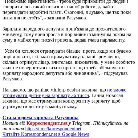
"Покажемо ефективність - треба буде приходити до людей і
говорити: ось такий показник нашої роботи, давайте
переглядати заробітні плати. Сьогодні, я думаю, ще так поки
питання не стоїть", - зазначив Разумков.
Зарплата народного депутата прив'язана до прожиткового
мінімуму, тому вона зросла в порівнянні з минулим роком на
суму в майже три тисячі гривень, додав глава парламенту.
"Усім би хотілося отримувати більше, проте, якщо ми будемо
порівнювати, скільки отримуватимуть наші громадяни,
скільки отримує лікар, вчителька, вихователь, у мене особисто
язик не повернеться сказати про те, що треба збільшувати
зарплату народного депутата або чиновника", - підсумував
Разумков.
Нагадаємо, що раніше міністр освіти заявила, що
не зможе
утримувати дитину на зарплату 36 тисяч
. Ганна Новосад
заявила, що має отримувати конкурентну зарплату, щоб
утримувати дитину в майбутньому.
Стала відома зарплата Разумкова
Новини від
Корреспондент.net
у Telegram. Підписуйтесь на
наш канал
https://t.me/korrespondentnet
.
Читайте Korrespondent.net в Google News