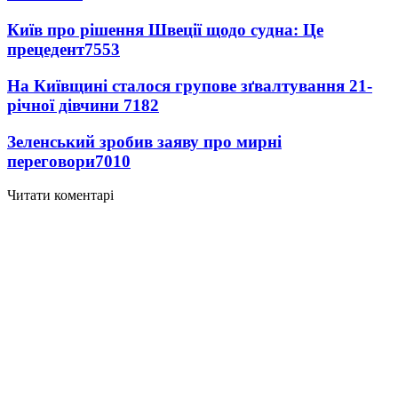
Київ про рішення Швеції щодо судна: Це
прецедент
7553
На Київщині сталося групове зґвалтування 21-
річної дівчини
7182
Зеленський зробив заяву про мирні
переговори
7010
Читати коментарі