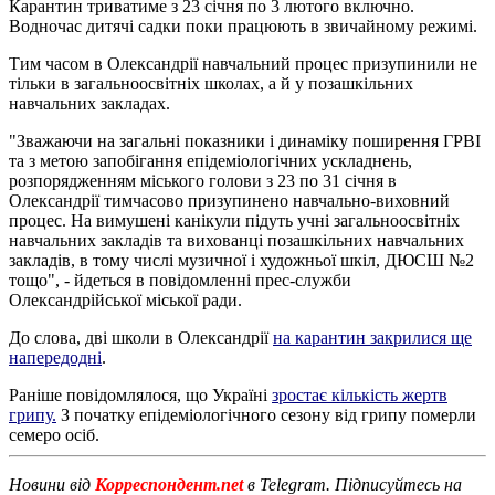
Карантин триватиме з 23 січня по 3 лютого включно.
Водночас дитячі садки поки працюють в звичайному режимі.
Тим часом в Олександрії навчальний процес призупинили не
тільки в загальноосвітніх школах, а й у позашкільних
навчальних закладах.
"Зважаючи на загальні показники і динаміку поширення ГРВІ
та з метою запобігання епідеміологічних ускладнень,
розпорядженням міського голови з 23 по 31 січня в
Олександрії тимчасово призупинено навчально-виховний
процес. На вимушені канікули підуть учні загальноосвітніх
навчальних закладів та вихованці позашкільних навчальних
закладів, в тому числі музичної і художньої шкіл, ДЮСШ №2
тощо", - йдеться в повідомленні прес-служби
Олександрійської міської ради.
До слова, дві школи в Олександрії
на карантин закрилися ще
напередодні
.
Раніше повідомлялося, що Україні
зростає кількість жертв
грипу.
З початку епідеміологічного сезону від грипу померли
семеро осіб.
Новини від
Корреспондент.net
в Telegram. Підписуйтесь на