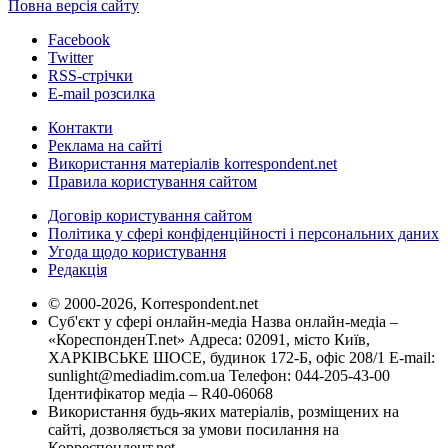
Повна версія сайту
Facebook
Twitter
RSS-стрічки
E-mail розсилка
Контакти
Реклама на сайті
Використання матеріалів korrespondent.net
Правила користування сайтом
Договір користування сайтом
Політика у сфері конфіденційності і персональних даних
Угода щодо користування
Редакція
© 2000-2026, Korrespondent.net
Суб'єкт у сфері онлайн-медіа Назва онлайн-медіа –
«КореспонденТ.net» Адреса: 02091, місто Київ,
ХАРКІВСЬКЕ ШОСЕ, будинок 172-Б, офіс 208/1 E-mail:
sunlight@mediadim.com.ua
Телефон: 044-205-43-00
Ідентифікатор медіа – R40-06068
Використання будь-яких матеріалів, розміщених на
сайті, дозволяється за умови посилання на
Корреспондент.net.