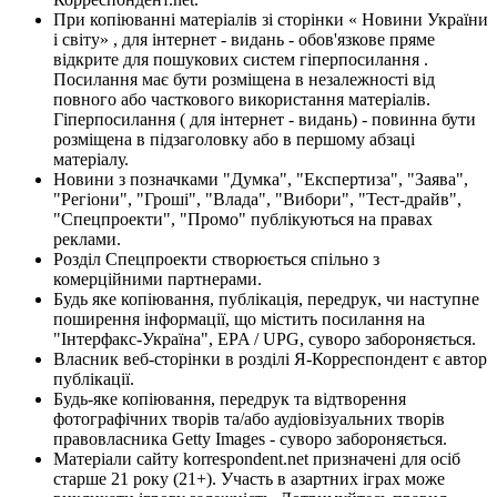
При копіюванні матеріалів зі сторінки « Новини України
і світу» , для інтернет - видань - обов'язкове пряме
відкрите для пошукових систем гіперпосилання .
Посилання має бути розміщена в незалежності від
повного або часткового використання матеріалів.
Гіперпосилання ( для інтернет - видань) - повинна бути
розміщена в підзаголовку або в першому абзаці
матеріалу.
Новини з позначками "Думка", "Експертиза", "Заява",
"Регіони", "Гроші", "Влада", "Вибори", "Тест-драйв",
"Спецпроекти", "Промо" публікуються на правах
реклами.
Розділ Спецпроекти створюється спільно з
комерційними партнерами.
Будь яке копіювання, публікація, передрук, чи наступне
поширення інформації, що містить посилання на
"Інтерфакс-Україна", EPA / UPG, суворо забороняється.
Власник веб-сторінки в розділі Я-Корреспондент є автор
публікації.
Будь-яке копіювання, передрук та відтворення
фотографічних творів та/або аудіовізуальних творів
правовласника Getty Images - суворо забороняється.
Матеріали сайту korrespondent.net призначені для осіб
старше 21 року (21+). Участь в азартних іграх може