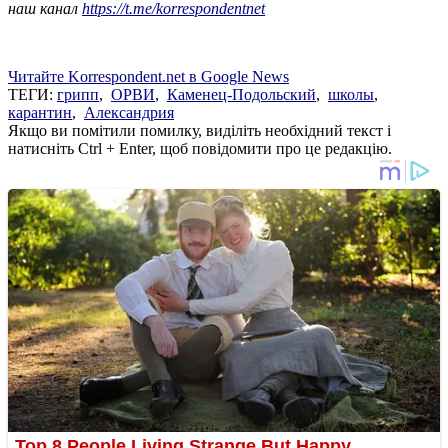
наш канал
https://t.me/korrespondentnet
Читайте Korrespondent.net в Google News
ТЕГИ:
грипп
,
ОРВИ
,
Каменец-Подольский
,
школы
,
карантин
,
Александрия
Якщо ви помітили помилку, виділіть необхідний текст і
натисніть Ctrl + Enter, щоб повідомити про це редакцію.