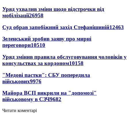
Уряд ухвалив зміни щодо відстрочки від
мобілізації
26958
Суд обрав запобіжний захід Стефанішиній
12463
Зеленський зробив заяву про мирні
переговори
10510
Уряд змінив правила обслуговування чоловіків у
консульствах за кордоном
10158
"Медові пастки": СБУ попередила
військових
9976
Майора ВСП викрили на "допомозі"
військовому в СЗЧ
9682
Читати коментарі