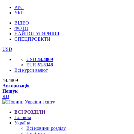
РУС
УКР
ВІДЕО
ФОТО
НАЙПОПУЛЯРНІШІ
СПЕЦПРОЕКТИ
USD
USD
44.4869
EUR
51.3348
Всі курси валют
44.4869
Авторизація
Пошук
RU
ВСІ РОЗДІЛИ
Головна
Україна
Всі новини розділу
Політика