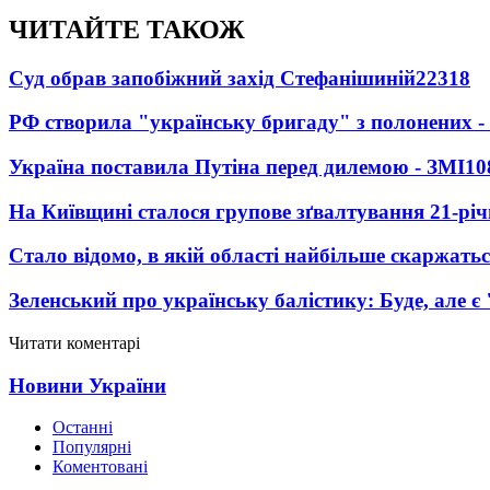
ЧИТАЙТЕ ТАКОЖ
Суд обрав запобіжний захід Стефанішиній
22318
РФ створила "українську бригаду" з полонених -
Україна поставила Путіна перед дилемою - ЗМІ
10
На Київщині сталося групове зґвалтування 21-річ
Стало відомо, в якій області найбільше скаржать
Зеленський про українську балістику: Буде, але є
Читати коментарі
Новини України
Останні
Популярні
Коментовані