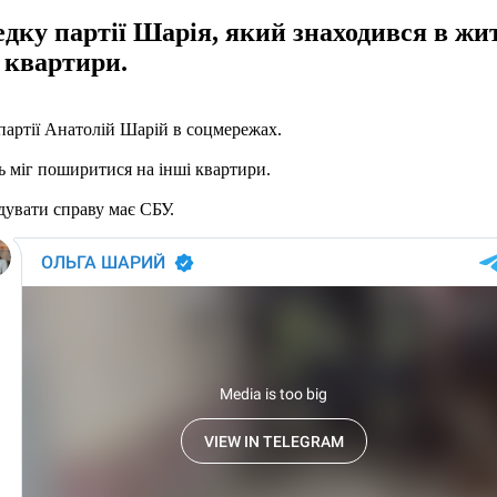
редку партії Шарія, який знаходився в ж
 квартири.
 партії Анатолій Шарій в соцмережах.
ь міг поширитися на інші квартири.
ідувати справу має СБУ.