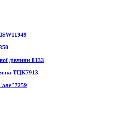
 ISW
11949
850
ної дівчини
8133
ся на ТЦК
7913
 "але"
7259