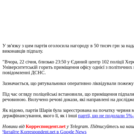
У зв'язку з цим партія оголосила нагороду в 50 тисяч грн за на
виконавців підпалу.
"Вчора, 22 січня, близько 23:50 у Єдиний центр 102 поліції 
Університетській горить приміщення офісу однієї з політичних
повідомленні ДСНС.
Зазначається, що рятувальники оперативно ліквідували пожежу 
Під час огляду поліцейські встановили, що приміщення підпал
речовиною. Вилучено речові докази, які направлені на дослідж
Як відомо, партія Шарія була зареєстрована на початку червня
держфінансування, якого її, як і інші
партії, що не подолали 5%-
Новини від
Корреспондент.net
у Telegram. Підписуйтесь на на
Читайте Korrespondent.net в Google News