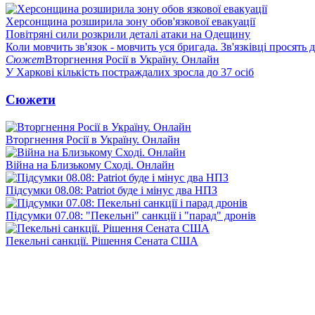
Херсонщина розширила зону обов'язкової евакуації
Повітряні сили розкрили деталі атаки на Одещину
Коли мовчить зв'язок - мовчить уся бригада. Зв'язківці просять
Сюжет
Вторгнення Росії в Україну. Онлайн
У Харкові кількість постраждалих зросла до 37 осіб
Сюжети
Вторгнення Росії в Україну. Онлайн
Війна на Близькому Сході. Онлайн
Підсумки 08.08: Patriot буде і мінус два НПЗ
Підсумки 07.08: "Пекельні" санкції і "парад" дронів
Пекельні санкції. Рішення Сената США