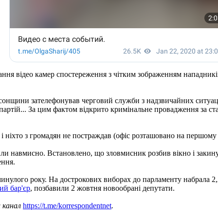
дання відео камер спостереження з чітким зображенням нападників
Херсонщини зателефонував черговий служби з надзвичайних ситуа
 партій... За цим фактом відкрито кримінальне провадження за с
і ніхто з громадян не постраждав (офіс розташовано на першому
или навмисно. Встановлено, що зловмисник розбив вікно і закин
ення.
 минулого року. На дострокових виборах до парламенту набрала 2
ий бар'єр
, позбавили 2 жовтня новообрані депутати.
ш канал
https://t.me/korrespondentnet
.