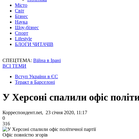
Місто
Світ
Бізнес
Наука
Шоу-бізнес
Спорт
Lifestyle
БЛОГИ ЧИТАЧІВ
СПЕЦТЕМА:
Війна в Ірані
ВСІ ТЕМИ
Вступ України в ЄС
Теракт в Барселоні
У Херсоні спалили офіс політи
Корреспондент.net, 23 січня 2020, 11:17
0
316
Офіс повністю згорів