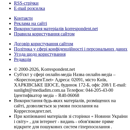
RSS-стрічки
E-mail розсилка
Контакти
Реклама на сайті
Використання матеріалів korrespondent.net
Правила користування сайтом
Договір користування сайтом
Політика у сфері конфіденційності і персональних даних
Угода щодо користування
Редакція
© 2000-2026, Korrespondent.net
Суб'єкт у сфері онлайн-медіа Назва онлайн-медіа –
«КореспонденТ.net» Адреса: 02091, місто Київ,
ХАРКІВСЬКЕ ШОСЕ, будинок 172-Б, офіс 208/1 E-mail:
sunlight@mediadim.com.ua
Телефон: 044-205-43-00
Ідентифікатор медіа – R40-06068
Використання будь-яких матеріалів, розміщених на
сайті, дозволяється за умови посилання на
Корреспондент.net.
При копіюванні матеріалів зі сторінки « Новини України
і світу» , для інтернет - видань - обов'язкове пряме
відкрите для пошукових систем гіперпосилання .