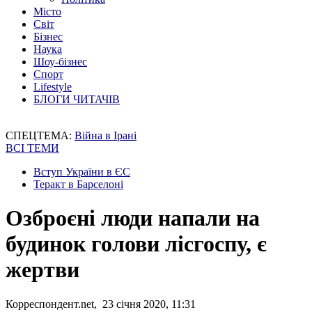
Місто
Світ
Бізнес
Наука
Шоу-бізнес
Спорт
Lifestyle
БЛОГИ ЧИТАЧІВ
СПЕЦТЕМА:
Війна в Ірані
ВСІ ТЕМИ
Вступ України в ЄС
Теракт в Барселоні
Озброєні люди напали на
будинок голови лісгоспу, є
жертви
Корреспондент.net, 23 січня 2020, 11:31