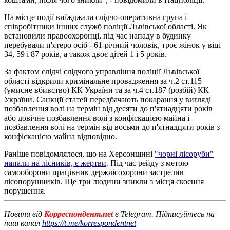
На місце події виїжджала слідчо-оперативна група і
співробітники інших служб поліції Львівської області. Як
встановили правоохоронці, під час нападу в будинку
перебували п'ятеро осіб - 61-річний чоловік, троє жінок у віці
34, 59 і 87 років, а також двоє дітей 1 і 5 років.
За фактом слідчі слідчого управління поліції Львівської
області відкрили кримінальне провадження за ч.2 ст.115
(умисне вбивство) КК України та за ч.4 ст.187 (розбій) КК
України. Санкції статей передбачають покарання у вигляді
позбавлення волі на термін від десяти до п'ятнадцяти років
або довічне позбавлення волі з конфіскацією майна і
позбавлення волі на термін від восьми до п'ятнадцяти років з
конфіскацією майна відповідно.
Раніше повідомлялося, що на Херсонщині
"чорні лісоруби"
напали на лісників, є жертви
. Під час рейду з метою
самооборони працівник держлісохорони застрелив
лісопорушників. Ще три людини зникли з місця скоєння
порушення.
Новини від
Корреспондент.net
в Telegram. Підписуйтесь на
наш канал
https://t.me/korrespondentnet