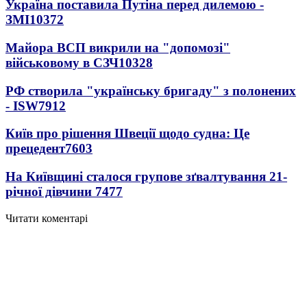
Україна поставила Путіна перед дилемою -
ЗМІ
10372
Майора ВСП викрили на "допомозі"
військовому в СЗЧ
10328
РФ створила "українську бригаду" з полонених
- ISW
7912
Київ про рішення Швеції щодо судна: Це
прецедент
7603
На Київщині сталося групове зґвалтування 21-
річної дівчини
7477
Читати коментарі