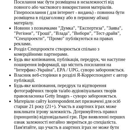
Посилання має бути розміщена в незалежності від
повного або часткового використання матеріалів.
Гіперпосилання ( для інтернет - видань) - повинна бути
розміщена в підзаголовку або в першому абзаці
матеріалу.
Новини з позначками "Думка", "Експертиза", "Заява",
"Регіони", "Гроші", "Влада", "Вибори", "Тест-драйв",
"Спецпроекти", "Промо" публікуються на правах
реклами.
Розділ Спецпроекти створюється спільно з
комерційними партнерами.
Будь яке копіювання, публікація, передрук, чи наступне
поширення інформації, що містить посилання на
"Інтерфакс-Україна", EPA / UPG, суворо забороняється.
Власник веб-сторінки в розділі Я-Корреспондент є автор
публікації.
Будь-яке копіювання, передрук та відтворення
фотографічних творів та/або аудіовізуальних творів
правовласника Getty Images - суворо забороняється.
Матеріали сайту korrespondent.net призначені для осіб
старше 21 року (21+). Участь в азартних іграх може
викликати ігрову залежність. Дотримуйтесь правил
(принципів) відповідальної гри. При виявленні перших
ознак залежності негайно зверніться до спеціаліста.
Пам'ятайте, що участь в азартних іграх не може бути