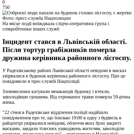
0
750
Фото: пресс-служба Нацполиции
На місце події виїжджала слідчо-оперативна група і
співробітники інших служб
Інцидент стався в Львівській області.
Після тортур грабіжників померла
дружина керівника районного лісгоспу.
У Радехівському районі Львівської області невідомі в масках
увірвалися в будинок керівника районного лісгоспу. Про це
повідомили в прес-службі Нацполіції.
Зловмисники катували мешканців будинку і втекли,
заволодівши грошима. Від отриманих травм померла 59-річна
жінка.
"22 січня в Радехівське відділення поліції надійшло
повідомлення про те, що близько 19:00 в одну з будівель в
райцентрі увірвалися невідомі, обличчя яких були закриті
масками, завдали тілесних ушкоджень жителям, заволоділи
коштами, після чого зникли", - повідомили в Нацполіції.