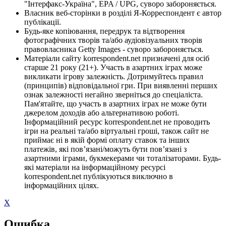
"Інтерфакс-Україна", EPA / UPG, суворо забороняється.
Власник веб-сторінки в розділі Я-Корреспондент є автор
публікації.
Будь-яке копіювання, передрук та відтворення
фотографічних творів та/або аудіовізуальних творів
правовласника Getty Images - суворо забороняється.
Матеріали сайту korrespondent.net призначені для осіб
старше 21 року (21+). Участь в азартних іграх може
викликати ігрову залежність. Дотримуйтесь правил
(принципів) відповідальної гри. При виявленні перших
ознак залежності негайно зверніться до спеціаліста.
Пам'ятайте, що участь в азартних іграх не може бути
джерелом доходів або альтернативою роботі.
Інформаційний ресурс korrespondent.net не проводить
ігри на реальні та/або віртуальні гроші, також сайт не
приймає ні в якій формі оплату ставок та інших
платежів, які пов’язані/можуть бути пов’язані з
азартними іграми, букмекерами чи тоталізаторами. Будь-
які матеріали на інформаційному ресурсі
korrespondent.net публікуються виключно в
інформаційних цілях.
X
Ошибка