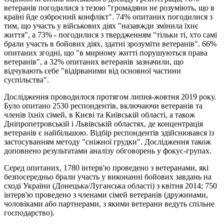
ветеранів погодилися з тезою "громадяни не розуміють, що в
країні йде озброєний конфлікт". 74% опитаних погодилися з
тим, що участь у військових діях "назавжди змінила їхнє
життя", а 73% - погодилися з твердженням "тільки ті, хто самі
брали участь в бойових діях, здатні зрозуміти ветеранів". 66%
опитаних згодні, що "в мирному житті порушуються права
ветеранів", а 32% опитаних ветеранів зазначили, що
відчувають себе "відірваними від основної частини
суспільства".
Дослідження проводилося протягом липня-жовтня 2019 року.
Було опитано 2530 респондентів, включаючи ветеранів та
членів їхніх сімей, в Києві та Київській області, а також
Дніпропетровській і Львівській областях, де концентрація
ветеранів є найбільшою. Відбір респондентів здійснювався із
застосуванням методу "сніжної грудки". Дослідження також
доповнено результатами аналізу обговорень у фокус-групах.
Серед опитаних, 1780 інтерв'ю проведено з ветеранами, які
безпосередньо брали участь у виконанні бойових завдань на
сході України (Донецька/Луганська області) з квітня 2014; 750
інтерв'ю проведено з членами сімей ветеранів (дружинами,
чоловіками або партнерами, з якими ветерани ведуть спільне
господарство).