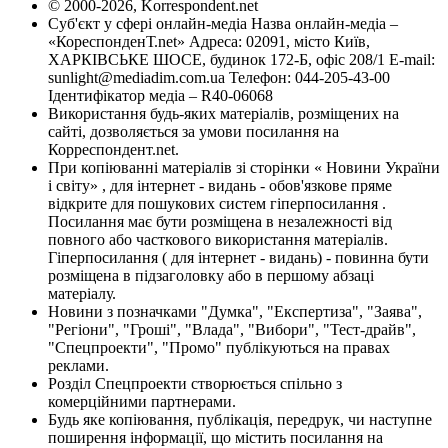
© 2000-2026, Korrespondent.net
Суб'єкт у сфері онлайн-медіа Назва онлайн-медіа –
«КореспонденТ.net» Адреса: 02091, місто Київ,
ХАРКІВСЬКЕ ШОСЕ, будинок 172-Б, офіс 208/1 E-mail:
sunlight@mediadim.com.ua
Телефон: 044-205-43-00
Ідентифікатор медіа – R40-06068
Використання будь-яких матеріалів, розміщених на
сайті, дозволяється за умови посилання на
Корреспондент.net.
При копіюванні матеріалів зі сторінки « Новини України
і світу» , для інтернет - видань - обов'язкове пряме
відкрите для пошукових систем гіперпосилання .
Посилання має бути розміщена в незалежності від
повного або часткового використання матеріалів.
Гіперпосилання ( для інтернет - видань) - повинна бути
розміщена в підзаголовку або в першому абзаці
матеріалу.
Новини з позначками "Думка", "Експертиза", "Заява",
"Регіони", "Гроші", "Влада", "Вибори", "Тест-драйв",
"Спецпроекти", "Промо" публікуються на правах
реклами.
Розділ Спецпроекти створюється спільно з
комерційними партнерами.
Будь яке копіювання, публікація, передрук, чи наступне
поширення інформації, що містить посилання на