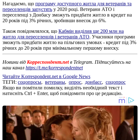
Нагадаємо, що
програму доступного житла для ветеранів та
переселенців запустять
у 2020 році. Ветерани АТО і
переселенці з Донбасу зможуть придбати житло в кредит на
20 років під 3% річних, зробивши внесок до 6%.
Також повідомлялося, що
Кабмін виділив ще 200 млн на
житло для переселенців і ветеранів АТО
. Учасники програми
зможуть придбати житло на пільгових умовах - кредит під 3%
річних до 20 років при мінімальному першому внеску.
Новини від
Корреспондент.net
в Telegram. Підписуйтесь на
наш канал
https://t.me/korrespondentnet
Читайте Korrespondent.net в Google News
ТЕГИ:
соцопросы
,
ветераны
,
опрос
,
донбасс
,
соцопрос
Якщо ви помітили помилку, виділіть необхідний текст і
натисніть Ctrl + Enter, щоб повідомити про це редакцію.