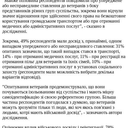
"Майже половина респондентів повідомили про упереджене
або несправедливе ставлення до ветеранів з боку
представників різних груп суспільства, зокрема вони відчули
значне відношення при здійсненні свого права на безкоштовне
користування громадським транспортом або при отриманні
медичних або адміністративних послуг", - сказано в
дослідженні.
Зокрема, 49% респондентів мали досвід з, принаймні, одним
випадком упередженого або несправедливого ставлення: 31%
опитаних зазначили, що такий випадок стався в транспорті,
14% - при отриманні медичних послуг, 11% - при реєстрації на
отримання пільг для ветеранів та їхніх сімей, 10% - при
отриманні адміністративних послуг в установах соціального
захисту (респонденти мали можливість вибрати декілька
варіантів відповіді).
"Опитування ветеранів продемонструвало, що вони
почуваються ізольованими від суспільства і мають міцну
самоідентифікацію зі своєю референтною групою. Більша
частина респондентів погодилася з думкою, що ветеранів
можуть зрозуміти тільки ті люди, які хоч якось пов'язані з
людьми, котрі мають військовий досвід", - зазначають автори
дослідження.
Оцінюючи вплив військового досвіду і реінтеграції, 78%