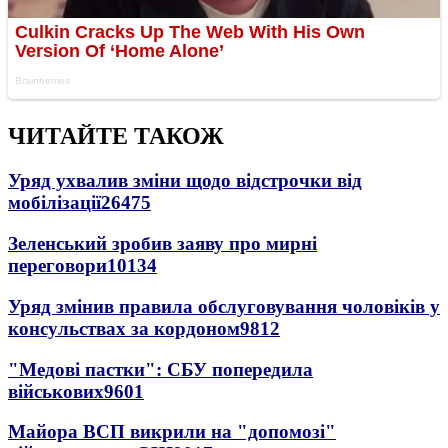
ЧИТАЙТЕ ТАКОЖ
Уряд ухвалив зміни щодо відстрочки від
мобілізації
26475
Зеленський зробив заяву про мирні
переговори
10134
Уряд змінив правила обслуговування чоловіків у
консульствах за кордоном
9812
"Медові пастки": СБУ попередила
військових
9601
Майора ВСП викрили на "допомозі"