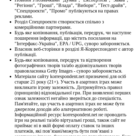
"Регіони", "Гроші", "Влада", "Вибори", "Тест-драйв",
"Спецпроекти", "Промо" публікуються на правах
реклами.
Розділ Спецпроекти створюється спільно з
комерційними партнерами.
Будь яке копіювання, публікація, передрук, чи наступне
поширення інформації, що містить посилання на
"Інтерфакс-Україна", EPA / UPG, суворо забороняється.
Власник веб-сторінки в розділі Я-Корреспондент є автор
публікації.
Будь-яке копіювання, передрук та відтворення
фотографічних творів та/або аудіовізуальних творів
правовласника Getty Images - суворо забороняється.
Матеріали сайту korrespondent.net призначені для осіб
старше 21 року (21+). Участь в азартних іграх може
викликати ігрову залежність. Дотримуйтесь правил
(принципів) відповідальної гри. При виявленні перших
ознак залежності негайно зверніться до спеціаліста.
Пам'ятайте, що участь в азартних іграх не може бути
джерелом доходів або альтернативою роботі.
Інформаційний ресурс korrespondent.net не проводить
ігри на реальні та/або віртуальні гроші, також сайт не
приймає ні в якій формі оплату ставок та інших
платежів, які пов’язані/можуть бути пов’язані з