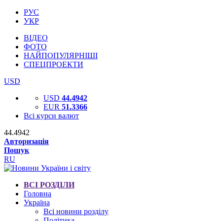
РУС
УКР
ВІДЕО
ФОТО
НАЙПОПУЛЯРНІШІ
СПЕЦПРОЕКТИ
USD
USD
44.4942
EUR
51.3366
Всі курси валют
44.4942
Авторизація
Пошук
RU
ВСІ РОЗДІЛИ
Головна
Україна
Всі новини розділу
Політика