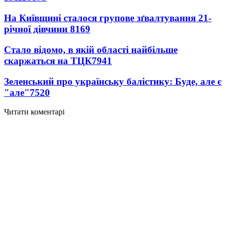
На Київщині сталося групове зґвалтування 21-
річної дівчини
8169
Стало відомо, в якій області найбільше
скаржаться на ТЦК
7941
Зеленський про українську балістику: Буде, але є
"але"
7520
Читати коментарі