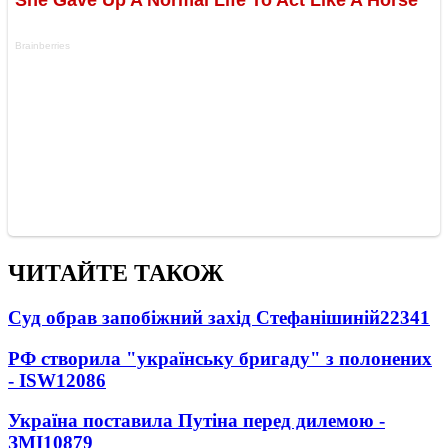
ЧИТАЙТЕ ТАКОЖ
Суд обрав запобіжний захід Стефанішиній
22341
РФ створила "українську бригаду" з полонених
- ISW
12086
Україна поставила Путіна перед дилемою -
ЗМІ
10879