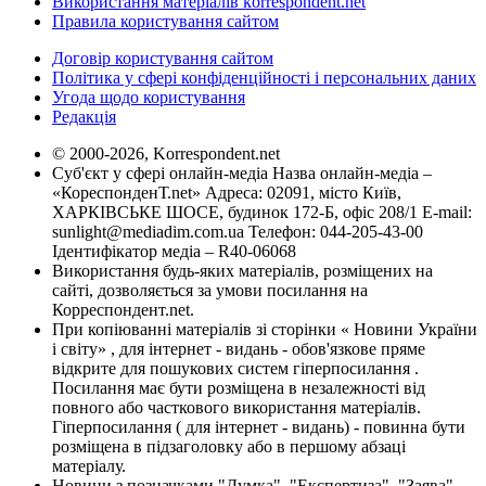
Використання матеріалів korrespondent.net
Правила користування сайтом
Договір користування сайтом
Політика у сфері конфіденційності і персональних даних
Угода щодо користування
Редакція
© 2000-2026, Korrespondent.net
Суб'єкт у сфері онлайн-медіа Назва онлайн-медіа –
«КореспонденТ.net» Адреса: 02091, місто Київ,
ХАРКІВСЬКЕ ШОСЕ, будинок 172-Б, офіс 208/1 E-mail:
sunlight@mediadim.com.ua
Телефон: 044-205-43-00
Ідентифікатор медіа – R40-06068
Використання будь-яких матеріалів, розміщених на
сайті, дозволяється за умови посилання на
Корреспондент.net.
При копіюванні матеріалів зі сторінки « Новини України
і світу» , для інтернет - видань - обов'язкове пряме
відкрите для пошукових систем гіперпосилання .
Посилання має бути розміщена в незалежності від
повного або часткового використання матеріалів.
Гіперпосилання ( для інтернет - видань) - повинна бути
розміщена в підзаголовку або в першому абзаці
матеріалу.
Новини з позначками "Думка", "Експертиза", "Заява",