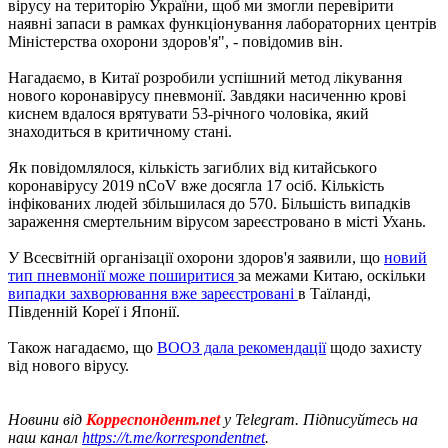
вірусу на територію України, щоб ми змогли перевірити
наявні запаси в рамках функціонування лабораторних центрів
Міністерства охорони здоров'я", - повідомив він.
Нагадаємо, в Китаї розробили успішний метод лікування
нового коронавірусу пневмонії. Завдяки насиченню крові
киснем вдалося врятувати 53-річного чоловіка, який
знаходиться в критичному стані.
Як повідомлялося, кількість загиблих від китайського
коронавірусу 2019 nCoV вже досягла 17 осіб. Кількість
інфікованих людей збільшилася до 570. Більшість випадків
зараження смертельним вірусом зареєстровано в місті Ухань.
У Всесвітній організації охорони здоров'я заявили, що
новий
тип пневмонії може поширитися
за межами Китаю, оскільки
випадки захворювання вже зареєстровані
в Таїланді,
Південній Кореї і Японії.
Також нагадаємо, що
ВООЗ дала рекомендації
щодо захисту
від нового вірусу.
Новини від
Корреспондент.net
у Telegram. Підписуйтесь на
наш канал
https://t.me/korrespondentnet
.