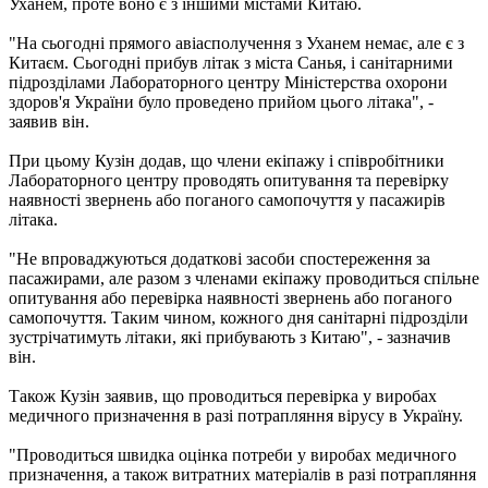
Уханем, проте воно є з іншими містами Китаю.
"На сьогодні прямого авіасполучення з Уханем немає, але є з
Китаєм. Сьогодні прибув літак з міста Санья, і санітарними
підрозділами Лабораторного центру Міністерства охорони
здоров'я України було проведено прийом цього літака", -
заявив він.
При цьому Кузін додав, що члени екіпажу і співробітники
Лабораторного центру проводять опитування та перевірку
наявності звернень або поганого самопочуття у пасажирів
літака.
"Не впроваджуються додаткові засоби спостереження за
пасажирами, але разом з членами екіпажу проводиться спільне
опитування або перевірка наявності звернень або поганого
самопочуття. Таким чином, кожного дня санітарні підрозділи
зустрічатимуть літаки, які прибувають з Китаю", - зазначив
він.
Також Кузін заявив, що проводиться перевірка у виробах
медичного призначення в разі потрапляння вірусу в Україну.
"Проводиться швидка оцінка потреби у виробах медичного
призначення, а також витратних матеріалів в разі потрапляння