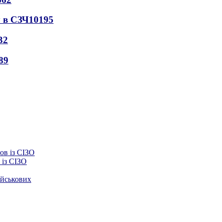
 в СЗЧ
10195
32
89
із СІЗО
ійськових