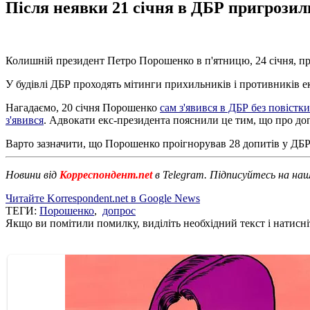
Після неявки 21 січня в ДБР пригрозил
Колишній президент Петро Порошенко в п'ятницю, 24 січня, пр
У будівлі ДБР проходять мітинги прихильників і противників е
Нагадаємо, 20 січня Порошенко
сам з'явився в ДБР без повістки
з'явився
. Адвокати екс-президента пояснили це тим, що про доп
Варто зазначити, що Порошенко проігнорував 28 допитів у ДБР
Новини від
Корреспондент.net
в Telegram. Підписуйтесь на на
Читайте Korrespondent.net в Google News
ТЕГИ:
Порошенко
,
допрос
Якщо ви помітили помилку, виділіть необхідний текст і натисніт