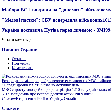
Майора ВСП викрили на "допомозі" військовому
"Медові пастки": СБУ попередила військових
101
Україна поставила Путіна перед дилемою - ЗМІ
99
Читати коментарі
Новини України
Останні
Популярні
Коментовані
Розкрадання міжнародної допомоги: ексчиновник МЗС вийшов 
"Парад" дронів у Ялті: названо можливу ціль
МВС спростувало фейк про репатріацію 1210 тіл українських в
УЧХ повідомив про безпрецедентні атаки РФ у липні
Сюжет
Вторгнення Росії в Україну. Онлайн
Сюжети