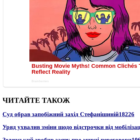
ЧИТАЙТЕ ТАКОЖ
Суд обрав запобіжний захід Стефанішиній
18226
Уряд ухвалив зміни щодо відстрочки від мобілізац
Зеленський зробив заяву про мирні переговори
10