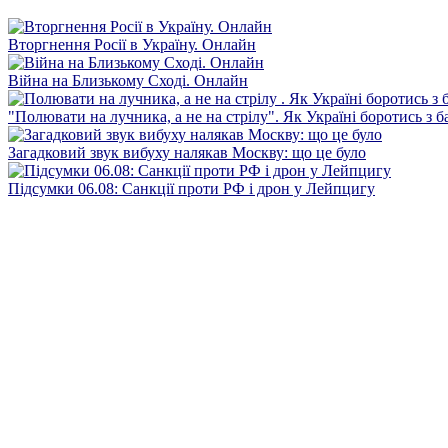
Вторгнення Росії в Україну. Онлайн
Війна на Близькому Сході. Онлайн
"Полювати на лучника, а не на стрілу". Як Україні боротись з 
Загадковий звук вибуху налякав Москву: що це було
Підсумки 06.08: Санкції проти РФ і дрон у Лейпцигу