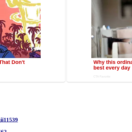
ії
11539
662