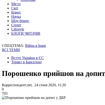
Місто
Світ
Бізнес
Наука
Шоу-бізнес
Спорт
Lifestyle
БЛОГИ ЧИТАЧІВ
СПЕЦТЕМА:
Війна в Ірані
ВСІ ТЕМИ
Вступ України в ЄС
Теракт в Барселоні
Порошенко прийшов на допит
Корреспондент.net, 24 січня 2020, 11:20
0
703