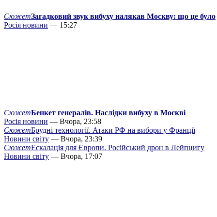
Сюжет
Загадковий звук вибуху налякав Москву: що це було
Росія новини
— 15:27
Сюжет
Бенкет генералів. Наслідки вибуху в Москві
Росія новини
— Вчора, 23:58
Сюжет
Брудні технології. Атаки РФ на вибори у Франції
Новини світу
— Вчора, 23:39
Сюжет
Ескалація для Європи. Російський дрон в Лейпцигу
Новини світу
— Вчора, 17:07