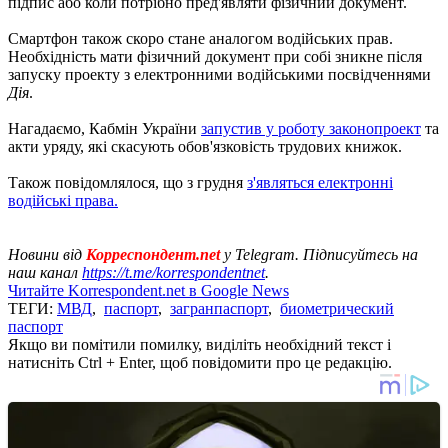
підпис або коли потрібно пред'являти фізичний документ.
Смартфон також скоро стане аналогом водійських прав.
Необхідність мати фізичний документ при собі зникне після
запуску проекту з електронними водійськими посвідченнями
Дія
.
Нагадаємо, Кабмін України
запустив у роботу законопроект
та
акти уряду, які скасують обов'язковість трудових книжок.
Також повідомлялося, що з грудня
з'являться електронні
водійські права.
Новини від
Корреспондент.net
у Telegram. Підписуйтесь на
наш канал
https://t.me/korrespondentnet
.
Читайте Korrespondent.net в Google News
ТЕГИ:
МВД
,
паспорт
,
загранпаспорт
,
биометрический
паспорт
Якщо ви помітили помилку, виділіть необхідний текст і
натисніть Ctrl + Enter, щоб повідомити про це редакцію.