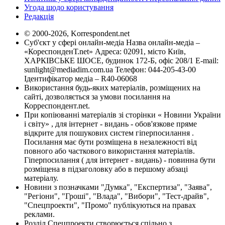
Угода щодо користування
Редакція
© 2000-2026, Korrespondent.net
Суб'єкт у сфері онлайн-медіа Назва онлайн-медіа –
«КореспонденТ.net» Адреса: 02091, місто Київ,
ХАРКІВСЬКЕ ШОСЕ, будинок 172-Б, офіс 208/1 E-mail:
sunlight@mediadim.com.ua
Телефон: 044-205-43-00
Ідентифікатор медіа – R40-06068
Використання будь-яких матеріалів, розміщених на
сайті, дозволяється за умови посилання на
Корреспондент.net.
При копіюванні матеріалів зі сторінки « Новини України
і світу» , для інтернет - видань - обов'язкове пряме
відкрите для пошукових систем гіперпосилання .
Посилання має бути розміщена в незалежності від
повного або часткового використання матеріалів.
Гіперпосилання ( для інтернет - видань) - повинна бути
розміщена в підзаголовку або в першому абзаці
матеріалу.
Новини з позначками "Думка", "Експертиза", "Заява",
"Регіони", "Гроші", "Влада", "Вибори", "Тест-драйв",
"Спецпроекти", "Промо" публікуються на правах
реклами.
Розділ Спецпроекти створюється спільно з