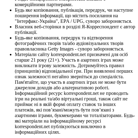
комерційними партнерами.
Будь яке копіювання, публікація, передрук, чи наступне
поширення інформації, що містить посилання на
"Інтерфакс-Україна", EPA / UPG, суворо забороняється.
Власник веб-сторінки в розділі Я-Корреспондент є автор
публікації.
Будь-яке копіювання, передрук та відтворення
фотографічних творів та/або аудіовізуальних творів
правовласника Getty Images - суворо забороняється.
Матеріали сайту korrespondent.net призначені для осіб
старше 21 року (21+). Участь в азартних іграх може
викликати ігрову залежність. Дотримуйтесь правил
(принципів) відповідальної гри. При виявленні перших
ознак залежності негайно зверніться до спеціаліста.
Пам'ятайте, що участь в азартних іграх не може бути
джерелом доходів або альтернативою роботі.
Інформаційний ресурс korrespondent.net не проводить
ігри на реальні та/або віртуальні гроші, також сайт не
приймає ні в якій формі оплату ставок та інших
платежів, які пов’язані/можуть бути пов’язані з
азартними іграми, букмекерами чи тоталізаторами. Будь-
які матеріали на інформаційному ресурсі
korrespondent.net публікуються виключно в
інформаційних цілях.