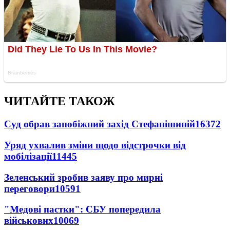
ЧИТАЙТЕ ТАКОЖ
Суд обрав запобіжний захід Стефанішиній
16372
Уряд ухвалив зміни щодо відстрочки від
мобілізації
11445
Зеленський зробив заяву про мирні
переговори
10591
"Медові пастки": СБУ попередила
військових
10069