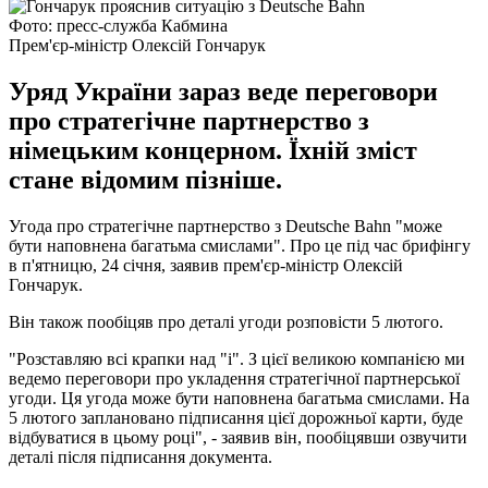
Фото: пресс-служба Кабмина
Прем'єр-міністр Олексій Гончарук
Уряд України зараз веде переговори
про стратегічне партнерство з
німецьким концерном. Їхній зміст
стане відомим пізніше.
Угода про стратегічне партнерство з Deutsche Bahn "може
бути наповнена багатьма смислами". Про це під час брифінгу
в п'ятницю, 24 січня, заявив прем'єр-міністр Олексій
Гончарук.
Він також пообіцяв про деталі угоди розповісти 5 лютого.
"Розставляю всі крапки над "і". З цієї великою компанією ми
ведемо переговори про укладення стратегічної партнерської
угоди. Ця угода може бути наповнена багатьма смислами. На
5 лютого заплановано підписання цієї дорожньої карти, буде
відбуватися в цьому році", - заявив він, пообіцявши озвучити
деталі після підписання документа.