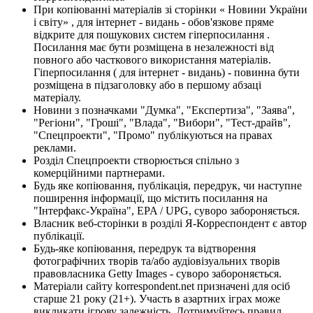
При копіюванні матеріалів зі сторінки « Новини України
і світу» , для інтернет - видань - обов'язкове пряме
відкрите для пошукових систем гіперпосилання .
Посилання має бути розміщена в незалежності від
повного або часткового використання матеріалів.
Гіперпосилання ( для інтернет - видань) - повинна бути
розміщена в підзаголовку або в першому абзаці
матеріалу.
Новини з позначками "Думка", "Експертиза", "Заява",
"Регіони", "Гроші", "Влада", "Вибори", "Тест-драйв",
"Спецпроекти", "Промо" публікуються на правах
реклами.
Розділ Спецпроекти створюється спільно з
комерційними партнерами.
Будь яке копіювання, публікація, передрук, чи наступне
поширення інформації, що містить посилання на
"Інтерфакс-Україна", EPA / UPG, суворо забороняється.
Власник веб-сторінки в розділі Я-Корреспондент є автор
публікації.
Будь-яке копіювання, передрук та відтворення
фотографічних творів та/або аудіовізуальних творів
правовласника Getty Images - суворо забороняється.
Матеріали сайту korrespondent.net призначені для осіб
старше 21 року (21+). Участь в азартних іграх може
викликати ігрову залежність. Дотримуйтесь правил