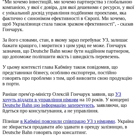
"Ми хочемо інвестицій, ми хочемо партнерства з глобальною
компанією, у якої є довіра, для якої дешевими є ресурси, у якої
є унікальний досвід управління подібними проектами, яка
фактично є синонімом ефективності в Європі. Ми хочемо,
щоб Укрзалізниця стала також зразком ефективності", - сказав
Гончарук.
За його словами, стан, в якому зараз перебуває УЗ, залишає
бажати кращого, і миритися з цим уряд не може. Гончарук
зазначив, що Deutsche Bahn може бути надійним партнером,
що допоможе поліпшити якість і швидкість перевезень.
У цьому контексті глава Кабміну також повідомив, що
представники бізнесу, особливо експортери, постійно
говорять про проблеми з тим, щоб вивозити свою продукцію
в порти.
Раніше прем'єр-міністр Олексій Гончарук заявив, що
УЗ
хочуть віддати в управління німцям
на 10 років. У концерні
Deutsche Bahn цю інформацію заперечують
, заявляючи, що
йдеться про консультування, а не управління.
Пізніше
в Кабміні пояснили співпрацю УЗ з німцями
. Україна
не збирається продавати або здавати в оренду залізницю, в
Deutsche Bahn говорять про консалтинг.