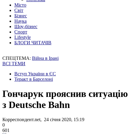
Місто
Світ
Бізнес
Наука
Шоу-бізнес
Спорт
Lifestyle
БЛОГИ ЧИТАЧІВ
СПЕЦТЕМА:
Війна в Ірані
ВСІ ТЕМИ
Вступ України в ЄС
Теракт в Барселоні
Гончарук прояснив ситуацію
з Deutsche Bahn
Корреспондент.net, 24 січня 2020, 15:19
0
601