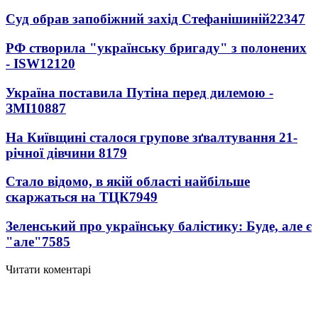
Суд обрав запобіжний захід Стефанішиній
22347
РФ створила "українську бригаду" з полонених
- ISW
12120
Україна поставила Путіна перед дилемою -
ЗМІ
10887
На Київщині сталося групове зґвалтування 21-
річної дівчини
8179
Стало відомо, в якій області найбільше
скаржаться на ТЦК
7949
Зеленський про українську балістику: Буде, але є
"але"
7585
Читати коментарі