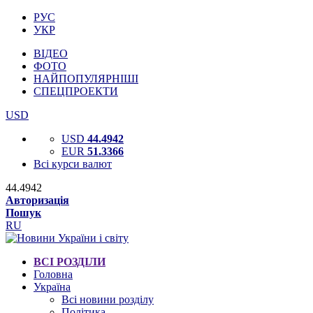
РУС
УКР
ВІДЕО
ФОТО
НАЙПОПУЛЯРНІШІ
СПЕЦПРОЕКТИ
USD
USD
44.4942
EUR
51.3366
Всі курси валют
44.4942
Авторизація
Пошук
RU
ВСІ РОЗДІЛИ
Головна
Україна
Всі новини розділу
Політика