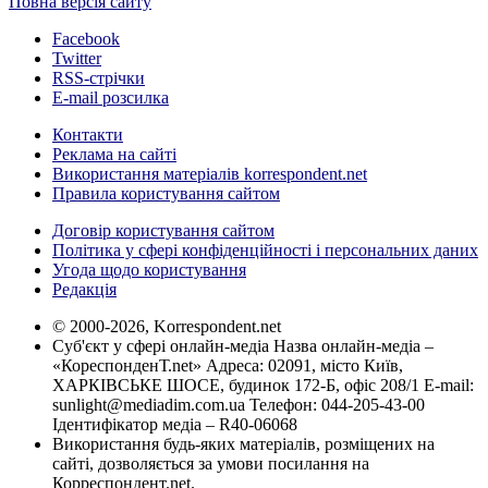
Повна версія сайту
Facebook
Twitter
RSS-стрічки
E-mail розсилка
Контакти
Реклама на сайті
Використання матеріалів korrespondent.net
Правила користування сайтом
Договір користування сайтом
Політика у сфері конфіденційності і персональних даних
Угода щодо користування
Редакція
© 2000-2026, Korrespondent.net
Суб'єкт у сфері онлайн-медіа Назва онлайн-медіа –
«КореспонденТ.net» Адреса: 02091, місто Київ,
ХАРКІВСЬКЕ ШОСЕ, будинок 172-Б, офіс 208/1 E-mail:
sunlight@mediadim.com.ua
Телефон: 044-205-43-00
Ідентифікатор медіа – R40-06068
Використання будь-яких матеріалів, розміщених на
сайті, дозволяється за умови посилання на
Корреспондент.net.