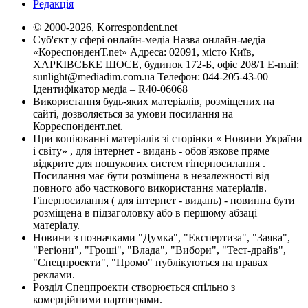
Редакція
© 2000-2026, Korrespondent.net
Суб'єкт у сфері онлайн-медіа Назва онлайн-медіа –
«КореспонденТ.net» Адреса: 02091, місто Київ,
ХАРКІВСЬКЕ ШОСЕ, будинок 172-Б, офіс 208/1 E-mail:
sunlight@mediadim.com.ua
Телефон: 044-205-43-00
Ідентифікатор медіа – R40-06068
Використання будь-яких матеріалів, розміщених на
сайті, дозволяється за умови посилання на
Корреспондент.net.
При копіюванні матеріалів зі сторінки « Новини України
і світу» , для інтернет - видань - обов'язкове пряме
відкрите для пошукових систем гіперпосилання .
Посилання має бути розміщена в незалежності від
повного або часткового використання матеріалів.
Гіперпосилання ( для інтернет - видань) - повинна бути
розміщена в підзаголовку або в першому абзаці
матеріалу.
Новини з позначками "Думка", "Експертиза", "Заява",
"Регіони", "Гроші", "Влада", "Вибори", "Тест-драйв",
"Спецпроекти", "Промо" публікуються на правах
реклами.
Розділ Спецпроекти створюється спільно з
комерційними партнерами.