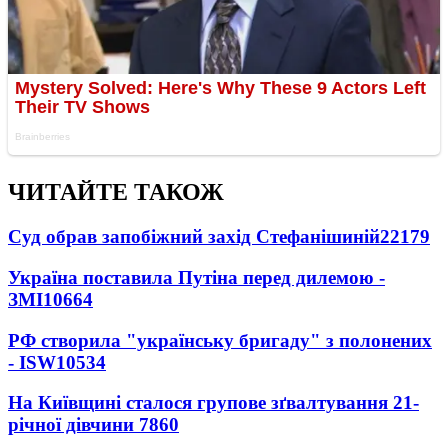
ЧИТАЙТЕ ТАКОЖ
Суд обрав запобіжний захід Стефанішиній
22179
Україна поставила Путіна перед дилемою -
ЗМІ
10664
РФ створила "українську бригаду" з полонених
- ISW
10534
На Київщині сталося групове зґвалтування 21-
річної дівчини
7860