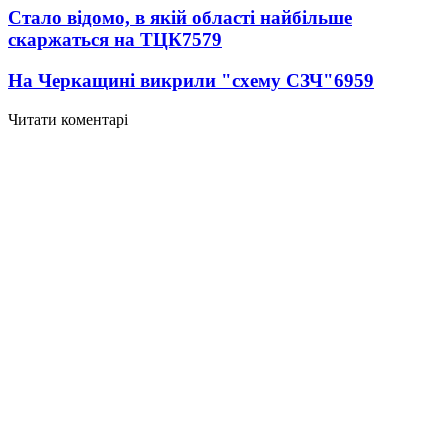
Стало відомо, в якій області найбільше
скаржаться на ТЦК
7579
На Черкащині викрили "схему СЗЧ"
6959
Читати коментарі