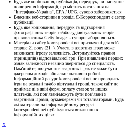
Будь яке копіювання, публікація, передрук, чи наступне
поширення інформації, що містить посилання на
"Інтерфакс-Україна", EPA / UPG, суворо забороняється.
Власник веб-сторінки в розділі Я-Корреспондент є автор
публікації.
Будь-яке копіювання, передрук та відтворення
фотографічних творів та/або аудіовізуальних творів
правовласника Getty Images - суворо забороняється.
Матеріали сайту korrespondent.net призначені для осіб
старше 21 року (21+). Участь в азартних іграх може
викликати ігрову залежність. Дотримуйтесь правил
(принципів) відповідальної гри. При виявленні перших
ознак залежності негайно зверніться до спеціаліста.
Пам'ятайте, що участь в азартних іграх не може бути
джерелом доходів або альтернативою роботі.
Інформаційний ресурс korrespondent.net не проводить
ігри на реальні та/або віртуальні гроші, також сайт не
приймає ні в якій формі оплату ставок та інших
платежів, які пов’язані/можуть бути пов’язані з
азартними іграми, букмекерами чи тоталізаторами. Будь-
які матеріали на інформаційному ресурсі
korrespondent.net публікуються виключно в
інформаційних цілях.
X