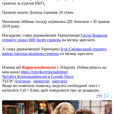
гривень за курсом НБУ),
Грошові кошти Донець отримав 20 січня.
Чиновник обіймає посаду керівника ДП
Антонов
з 30 травня
2018 року.
Нагадаємо, глава держкомпанії
Укрзалізниця
Євген Кравцов
отримує понад 800 тисяч гривень
на місяць зарплати.
А глава держкомпанії
Укрпошта
Ігор Смілянський отримує
майже півтора мільйона гривень
на місяць зарплати.
Новини від
Корреспондент.net
у Telegram. Підписуйтесь на
наш канал
https://t.me/korrespondentnet
.
Читайте Korrespondent.net в Google News
ТЕГИ:
Антонов
,
директор
,
зарплата
Якщо ви помітили помилку, виділіть необхідний текст і
натисніть Ctrl + Enter, щоб повідомити про це редакцію.