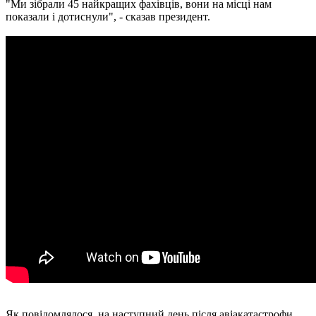
"Ми зібрали 45 найкращих фахівців, вони на місці нам
показали і дотиснули", - сказав президент.
Як повідомлялося, на наступний день після авіакатастрофи