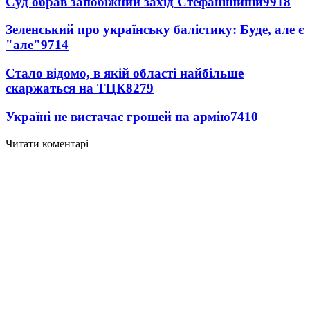
Суд обрав запобіжний захід Стефанішиній
9918
Зеленський про українську балістику: Буде, але є
"але"
9714
Стало відомо, в якій області найбільше
скаржаться на ТЦК
8279
Україні не вистачає грошей на армію
7410
Читати коментарі