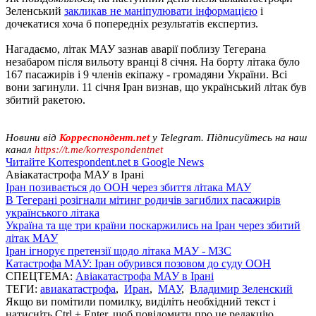
Зеленський
закликав не маніпулювати інформацією
і
дочекатися хоча б попередніх результатів експертиз.
Нагадаємо, літак МАУ зазнав аварії поблизу Тегерана
незабаром після вильоту вранці 8 січня. На борту літака було
167 пасажирів і 9 членів екіпажу - громадяни України. Всі
вони загинули. 11 січня Іран визнав, що український літак був
збитий ракетою.
Новини від
Корреспондент.net
у Telegram. Підписуйтесь на наш
канал
https://t.me/korrespondentnet
Читайте Korrespondent.net в Google News
Авіакатастрофа МАУ в Ірані
Іран позивається до ООН через збиття літака МАУ
В Тегерані розігнали мітинг родичів загиблих пасажирів
українського літака
Україна та ще три країни поскаржились на Іран через збитий
літак МАУ
Іран ігнорує претензії щодо літака МАУ - МЗС
Катастрофа МАУ: Іран обурився позовом до суду ООН
СПЕЦТЕМА:
Авіакатастрофа МАУ в Ірані
ТЕГИ:
авиакатастрофа
,
Иран
,
МАУ
,
Владимир Зеленский
Якщо ви помітили помилку, виділіть необхідний текст і
натисніть Ctrl + Enter, щоб повідомити про це редакцію.