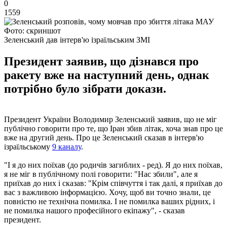
0
1559
Фото: скриншот
Зеленський дав інтерв'ю ізраїльським ЗМІ
Президент заявив, що дізнався про
ракету вже на наступний день, однак
потрібно було зібрати докази.
Президент України Володимир Зеленський заявив, що не міг
публічно говорити про те, що Іран збив літак, хоча знав про це
вже на другий день. Про це Зеленський сказав в інтерв'ю
ізраїльському
9 каналу
.
"І я до них поїхав (до родичів загиблих - ред). Я до них поїхав,
я не міг в публічному полі говорити: "Нас збили", але я
приїхав до них і сказав: "Крім співчуття і так далі, я приїхав до
ваc з важливою інформацією. Хочу, щоб ви точно знали, це
повністю не технічна помилка. І не помилка ваших рідних, і
не помилка нашого професійного екіпажу", - сказав
президент.