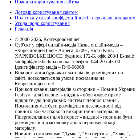
Правила користування сайтом
Договір користування сайтом
Політика у сфері конфіденційності і персональних даних
Угода щодо користування
Редакція
© 2000-2026, Korrespondent.net
Суб'єкт у сфері онлайн-медіа Назва онлайн-медіа –
«КореспонденТ.net» Адреса: 02091, місто Київ,
ХАРКІВСЬКЕ ШОСЕ, будинок 172-Б, офіс 208/1 E-mail:
sunlight@mediadim.com.ua
Телефон: 044-205-43-00
Ідентифікатор медіа – R40-06068
Використання будь-яких матеріалів, розміщених на
сайті, дозволяється за умови посилання на
Корреспондент.net.
При копіюванні матеріалів зі сторінки « Новини України
і світу» , для інтернет - видань - обов'язкове пряме
відкрите для пошукових систем гіперпосилання .
Посилання має бути розміщена в незалежності від
повного або часткового використання матеріалів.
Гіперпосилання ( для інтернет - видань) - повинна бути
розміщена в підзаголовку або в першому абзаці
матеріалу.
Новини з позначками "Думка", "Експертиза", "Заява",