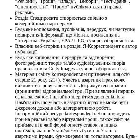
"Регіони", "Гроші", "Влада", "Вибори", "Тест-драйв",
"Спецпроекти", "Промо" публікуються на правах
реклами.
Розділ Спецпроекти створюється спільно з
комерційними партнерами.
Будь яке копіювання, публікація, передрук, чи наступне
поширення інформації, що містить посилання на
"Інтерфакс-Україна", EPA / UPG, суворо забороняється.
Власник веб-сторінки в розділі Я-Корреспондент є автор
публікації.
Будь-яке копіювання, передрук та відтворення
фотографічних творів та/або аудіовізуальних творів
правовласника Getty Images - суворо забороняється.
Матеріали сайту korrespondent.net призначені для осіб
старше 21 року (21+). Участь в азартних іграх може
викликати ігрову залежність. Дотримуйтесь правил
(принципів) відповідальної гри. При виявленні перших
ознак залежності негайно зверніться до спеціаліста.
Пам'ятайте, що участь в азартних іграх не може бути
джерелом доходів або альтернативою роботі.
Інформаційний ресурс korrespondent.net не проводить
ігри на реальні та/або віртуальні гроші, також сайт не
приймає ні в якій формі оплату ставок та інших
платежів, які пов’язані/можуть бути пов’язані з
азартними іграми, букмекерами чи тоталізаторами. Будь-