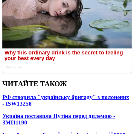
ЧИТАЙТЕ ТАКОЖ
РФ створила "українську бригаду" з полонених
- ISW
13258
Україна поставила Путіна перед дилемою -
ЗМІ
11190