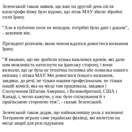
Зеленський також заявив, що вже на другий день після
катастрофи йому було відомо, що літак МАУ збили збройні
сили Ірану.
"Але в публічне поле не виходив, потрібні були дані і докази",
- зазначив він.
Президент розповів, яким чином вдалося домогтися визнання
Ірану.
"Я вважаю, що ми зробили кілька важливих кроків, які дали
нам можливість натиснути на іранську сторону, і вони
визнали, що це була не технічна поломка або помилка нашого
екіпажу і літака МАУ. Ми домоглися їхнього визнання,
завдяки, до речі, не тільки нашим професіоналам, не тільки
нашій комісії, яка на місці там працювала, завдяки і
Сполученим Штатам Америки, і Великобританії, США і
Канаді, і, чесно кажучи, у нас було спілкування й з
ізраїльською стороною теж", - сказав Зеленський.
Зеленський також додав, що найважливішу роль у визнанні
Тегераном зіграли саме українські фахівці, які вилетіли на
місце аварії для розслідування.