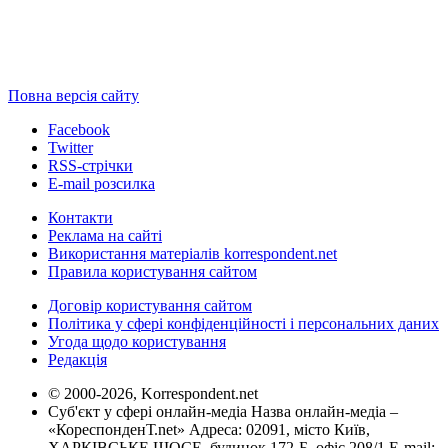
Повна версія сайту
Facebook
Twitter
RSS-стрічки
E-mail розсилка
Контакти
Реклама на сайті
Використання матеріалів korrespondent.net
Правила користування сайтом
Договір користування сайтом
Політика у сфері конфіденційності і персональних даних
Угода щодо користування
Редакція
© 2000-2026, Korrespondent.net
Суб'єкт у сфері онлайн-медіа Назва онлайн-медіа –
«КореспонденТ.net» Адреса: 02091, місто Київ,
ХАРКІВСЬКЕ ШОСЕ, будинок 172-Б, офіс 208/1 E-mail: