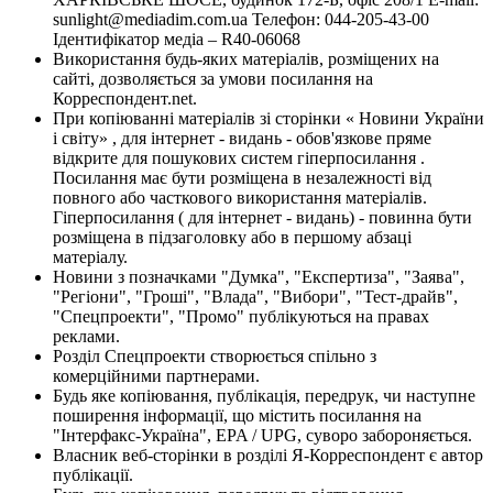
sunlight@mediadim.com.ua
Телефон: 044-205-43-00
Ідентифікатор медіа – R40-06068
Використання будь-яких матеріалів, розміщених на
сайті, дозволяється за умови посилання на
Корреспондент.net.
При копіюванні матеріалів зі сторінки « Новини України
і світу» , для інтернет - видань - обов'язкове пряме
відкрите для пошукових систем гіперпосилання .
Посилання має бути розміщена в незалежності від
повного або часткового використання матеріалів.
Гіперпосилання ( для інтернет - видань) - повинна бути
розміщена в підзаголовку або в першому абзаці
матеріалу.
Новини з позначками "Думка", "Експертиза", "Заява",
"Регіони", "Гроші", "Влада", "Вибори", "Тест-драйв",
"Спецпроекти", "Промо" публікуються на правах
реклами.
Розділ Спецпроекти створюється спільно з
комерційними партнерами.
Будь яке копіювання, публікація, передрук, чи наступне
поширення інформації, що містить посилання на
"Інтерфакс-Україна", EPA / UPG, суворо забороняється.
Власник веб-сторінки в розділі Я-Корреспондент є автор
публікації.