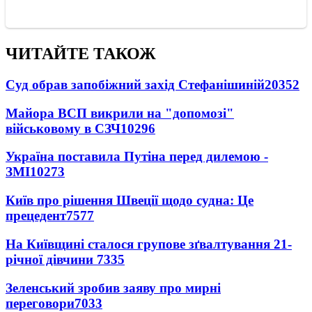
ЧИТАЙТЕ ТАКОЖ
Суд обрав запобіжний захід Стефанішиній
20352
Майора ВСП викрили на "допомозі"
військовому в СЗЧ
10296
Україна поставила Путіна перед дилемою -
ЗМІ
10273
Київ про рішення Швеції щодо судна: Це
прецедент
7577
На Київщині сталося групове зґвалтування 21-
річної дівчини
7335
Зеленський зробив заяву про мирні
переговори
7033