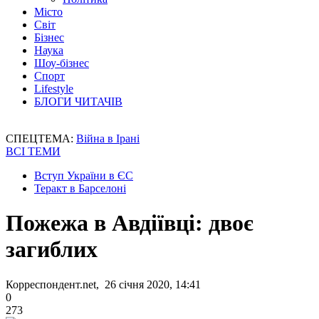
Місто
Світ
Бізнес
Наука
Шоу-бізнес
Спорт
Lifestyle
БЛОГИ ЧИТАЧІВ
СПЕЦТЕМА:
Війна в Ірані
ВСІ ТЕМИ
Вступ України в ЄС
Теракт в Барселоні
Пожежа в Авдіївці: двоє
загиблих
Корреспондент.net, 26 січня 2020, 14:41
0
273