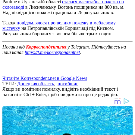
Раніше в Луганській області
сталася масштабна пожежа на
склозаводі
в Лисичанську. Вогонь поширився на 800 кв. м.
Над ліквідацією пожежі працювали 26 рятувальників.
Також
повідомлялося про велику пожежу в меблевому
містечку
на Петропавлівській Борщагівці під Києвом.
Рятувальники боролися з вогнем більше трьох годин.
Новини від
Корреспондент.net
у Telegram. Підписуйтесь на
наш канал
https://t.me/korrespondentnet
.
Читайте Korrespondent.net в Google News
ТЕГИ:
Донецкая область
,
погибшие
Якщо ви помітили помилку, виділіть необхідний текст і
натисніть Ctrl + Enter, щоб повідомити про це редакцію.