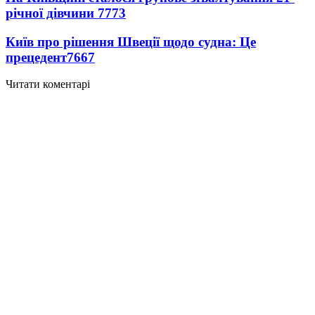
річної дівчини
7773
Київ про рішення Швеції щодо судна: Це
прецедент
7667
Читати коментарі