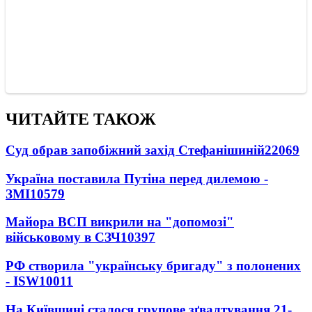
ЧИТАЙТЕ ТАКОЖ
Суд обрав запобіжний захід Стефанішиній
22069
Україна поставила Путіна перед дилемою -
ЗМІ
10579
Майора ВСП викрили на "допомозі"
військовому в СЗЧ
10397
РФ створила "українську бригаду" з полонених
- ISW
10011
На Київщині сталося групове зґвалтування 21-