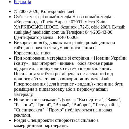
Редакція
© 2000-2026, Korrespondent.net
Суб'єкт у сфері онлайн-медіа Назва онлайн-медіа –
«КореспонденТ.net» Адреса: 02091, місто Київ,
ХАРКІВСЬКЕ ШОСЕ, будинок 172-Б, офіс 208/1 E-mail:
sunlight@mediadim.com.ua
Телефон: 044-205-43-00
Ідентифікатор медіа – R40-06068
Використання будь-яких матеріалів, розміщених на
сайті, дозволяється за умови посилання на
Корреспондент.net.
При копіюванні матеріалів зі сторінки « Новини України
і світу» , для інтернет - видань - обов'язкове пряме
відкрите для пошукових систем гіперпосилання .
Посилання має бути розміщена в незалежності від
повного або часткового використання матеріалів.
Гіперпосилання ( для інтернет - видань) - повинна бути
розміщена в підзаголовку або в першому абзаці
матеріалу.
Новини з позначками "Думка", "Експертиза", "Заява",
"Регіони", "Гроші", "Влада", "Вибори", "Тест-драйв",
"Спецпроекти", "Промо" публікуються на правах
реклами.
Розділ Спецпроекти створюється спільно з
комерційними партнерами.