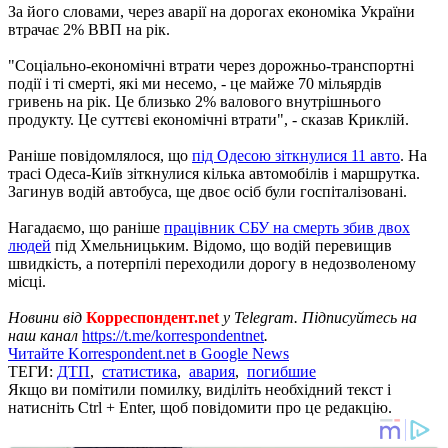
За його словами, через аварії на дорогах економіка України
втрачає 2% ВВП на рік.
"Соціально-економічні втрати через дорожньо-транспортні
події і ті смерті, які ми несемо, - це майже 70 мільярдів
гривень на рік. Це близько 2% валового внутрішнього
продукту. Це суттєві економічні втрати", - сказав Криклій.
Раніше повідомлялося, що
під Одесою зіткнулися 11 авто
. На
трасі Одеса-Київ зіткнулися кілька автомобілів і маршрутка.
Загинув водій автобуса, ще двоє осіб були госпіталізовані.
Нагадаємо, що раніше
працівник СБУ на смерть збив двох
людей
під Хмельницьким. Відомо, що водій перевищив
швидкість, а потерпілі переходили дорогу в недозволеному
місці.
Новини від
Корреспондент.net
у Telegram. Підписуйтесь на
наш канал
https://t.me/korrespondentnet
.
Читайте Korrespondent.net в Google News
ТЕГИ:
ДТП
,
статистика
,
авария
,
погибшие
Якщо ви помітили помилку, виділіть необхідний текст і
натисніть Ctrl + Enter, щоб повідомити про це редакцію.