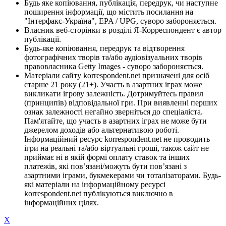
Будь яке копіювання, публікація, передрук, чи наступне
поширення інформації, що містить посилання на
"Інтерфакс-Україна", EPA / UPG, суворо забороняється.
Власник веб-сторінки в розділі Я-Корреспондент є автор
публікації.
Будь-яке копіювання, передрук та відтворення
фотографічних творів та/або аудіовізуальних творів
правовласника Getty Images - суворо забороняється.
Матеріали сайту korrespondent.net призначені для осіб
старше 21 року (21+). Участь в азартних іграх може
викликати ігрову залежність. Дотримуйтесь правил
(принципів) відповідальної гри. При виявленні перших
ознак залежності негайно зверніться до спеціаліста.
Пам'ятайте, що участь в азартних іграх не може бути
джерелом доходів або альтернативою роботі.
Інформаційний ресурс korrespondent.net не проводить
ігри на реальні та/або віртуальні гроші, також сайт не
приймає ні в якій формі оплату ставок та інших
платежів, які пов’язані/можуть бути пов’язані з
азартними іграми, букмекерами чи тоталізаторами. Будь-
які матеріали на інформаційному ресурсі
korrespondent.net публікуються виключно в
інформаційних цілях.
X