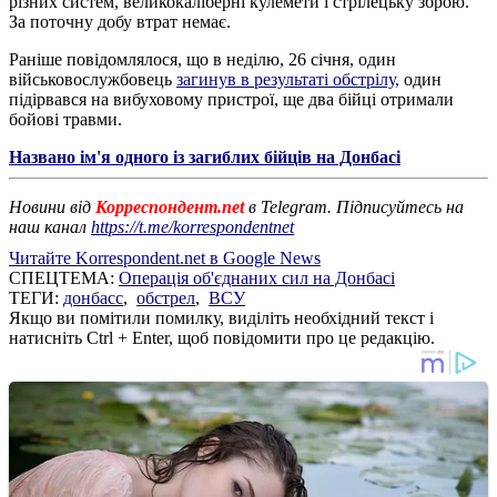
різних систем, великокаліберні кулемети і стрілецьку зброю.
За поточну добу втрат немає.
Раніше повідомлялося, що в неділю, 26 січня, один
військовослужбовець
загинув в результаті обстрілу,
один
підірвався на вибуховому пристрої, ще два бійці отримали
бойові травми.
Названо ім'я одного із загиблих бійців на Донбасі
Новини від
Корреспондент.net
в Telegram. Підписуйтесь на
наш канал
https://t.me/korrespondentnet
Читайте Korrespondent.net в Google News
СПЕЦТЕМА:
Операція об'єднаних сил на Донбасі
ТЕГИ:
донбасс
,
обстрел
,
ВСУ
Якщо ви помітили помилку, виділіть необхідний текст і
натисніть Ctrl + Enter, щоб повідомити про це редакцію.