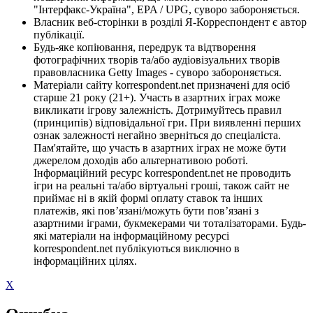
"Інтерфакс-Україна", EPA / UPG, суворо забороняється.
Власник веб-сторінки в розділі Я-Корреспондент є автор
публікації.
Будь-яке копіювання, передрук та відтворення
фотографічних творів та/або аудіовізуальних творів
правовласника Getty Images - суворо забороняється.
Матеріали сайту korrespondent.net призначені для осіб
старше 21 року (21+). Участь в азартних іграх може
викликати ігрову залежність. Дотримуйтесь правил
(принципів) відповідальної гри. При виявленні перших
ознак залежності негайно зверніться до спеціаліста.
Пам'ятайте, що участь в азартних іграх не може бути
джерелом доходів або альтернативою роботі.
Інформаційний ресурс korrespondent.net не проводить
ігри на реальні та/або віртуальні гроші, також сайт не
приймає ні в якій формі оплату ставок та інших
платежів, які пов’язані/можуть бути пов’язані з
азартними іграми, букмекерами чи тоталізаторами. Будь-
які матеріали на інформаційному ресурсі
korrespondent.net публікуються виключно в
інформаційних цілях.
X