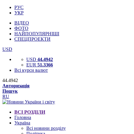
РУС
УКР
ВІДЕО
ФОТО
НАЙПОПУЛЯРНІШІ
СПЕЦПРОЕКТИ
USD
USD
44.4942
EUR
51.3366
Всі курси валют
44.4942
Авторизація
Пошук
RU
ВСІ РОЗДІЛИ
Головна
Україна
Всі новини розділу
Політика