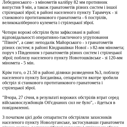
Лебединського - з мінометів калібру 82 мм противник
випустив 9 мін, а також гранатометів різних систем і іншої
стрілецької зброї; в районі населеного пункту Тарамчук - зі
станкового протитанкового гранатомета - 6 пострілів,
великокаліберного кулемета і стрілецької зброї.
Чотири ворожі обстріли були зафіксовані в районі
відповідальності оперативно-тактичного угруповання
"Північ", а саме: неподалік Майорського - з гранатометів
різних систем; в районі Кіндрашівки Нової - з 82-мм міномета;
поруч з Південним з гранатометів різних систем і стрілецької
зброї; поблизу населеного пункту Новотошківське - зі 120-мм
міномета - 5 мін.
Крім того, о 21.50 в районі ділянки розведення №3, поблизу
населеного пункту Богданівка, сепаратисти вкотре зробили
обстріл зі станкового протитанкового гранатомета і
стрілецької зброї.
"Вчора, 27 січня, в результаті ворожих обстрілів втрат серед
військовослужбовців Об'єднаних сил не було", - йдеться в
повідомленні.
З початком цієї доби сепаратисти обстріляли захисників
населеного пункту Новолуганське, застосувавши гранатомети