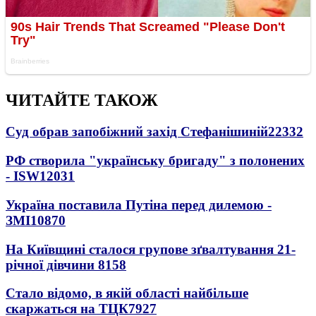
ЧИТАЙТЕ ТАКОЖ
Суд обрав запобіжний захід Стефанішиній
22332
РФ створила "українську бригаду" з полонених
- ISW
12031
Україна поставила Путіна перед дилемою -
ЗМІ
10870
На Київщині сталося групове зґвалтування 21-
річної дівчини
8158
Стало відомо, в якій області найбільше
скаржаться на ТЦК
7927