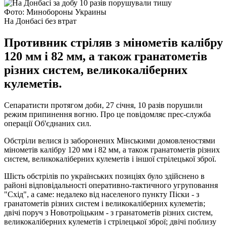
Фото: Минобороны Украины
На Донбасі без втрат
Противник стріляв з мінометів калібру
120 мм і 82 мм, а також гранатометів
різних систем, великокаліберних
кулеметів.
Сепаратисти протягом доби, 27 січня, 10 разів порушили
режим припинення вогню. Про це повідомляє прес-служба
операції Об'єднаних сил.
Обстріли велися із заборонених Мінськими домовленостями
мінометів калібру 120 мм і 82 мм, а також гранатометів різних
систем, великокаліберних кулеметів і іншої стрілецької зброї.
Шість обстрілів по українських позиціях було здійснено в
районі відповідальності оперативно-тактичного угруповання
"Схід", а саме: недалеко від населеного пункту Піски - з
гранатометів різних систем і великокаліберних кулеметів;
двічі поруч з Новотроїцьким - з гранатометів різних систем,
великокаліберних кулеметів і стрілецької зброї; двічі поблизу