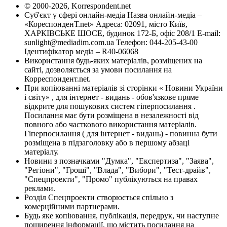
© 2000-2026, Korrespondent.net
Суб'єкт у сфері онлайн-медіа Назва онлайн-медіа –
«КореспонденТ.net» Адреса: 02091, місто Київ,
ХАРКІВСЬКЕ ШОСЕ, будинок 172-Б, офіс 208/1 E-mail:
sunlight@mediadim.com.ua
Телефон: 044-205-43-00
Ідентифікатор медіа – R40-06068
Використання будь-яких матеріалів, розміщених на
сайті, дозволяється за умови посилання на
Корреспондент.net.
При копіюванні матеріалів зі сторінки « Новини України
і світу» , для інтернет - видань - обов'язкове пряме
відкрите для пошукових систем гіперпосилання .
Посилання має бути розміщена в незалежності від
повного або часткового використання матеріалів.
Гіперпосилання ( для інтернет - видань) - повинна бути
розміщена в підзаголовку або в першому абзаці
матеріалу.
Новини з позначками "Думка", "Експертиза", "Заява",
"Регіони", "Гроші", "Влада", "Вибори", "Тест-драйв",
"Спецпроекти", "Промо" публікуються на правах
реклами.
Розділ Спецпроекти створюється спільно з
комерційними партнерами.
Будь яке копіювання, публікація, передрук, чи наступне
поширення інформації, що містить посилання на