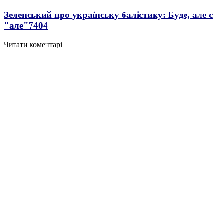
Зеленський про українську балістику: Буде, але є
"але"
7404
Читати коментарі