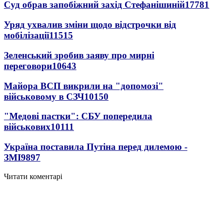
Суд обрав запобіжний захід Стефанішиній
17781
Уряд ухвалив зміни щодо відстрочки від
мобілізації
11515
Зеленський зробив заяву про мирні
переговори
10643
Майора ВСП викрили на "допомозі"
військовому в СЗЧ
10150
"Медові пастки": СБУ попередила
військових
10111
Україна поставила Путіна перед дилемою -
ЗМІ
9897
Читати коментарі