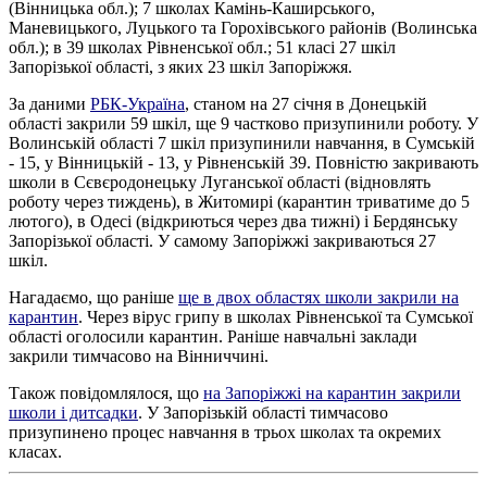
(Вінницька обл.); 7 школах Камінь-Каширського,
Маневицького, Луцького та Горохівського районів (Волинська
обл.); в 39 школах Рівненської обл.; 51 класі 27 шкіл
Запорізької області, з яких 23 шкіл Запоріжжя.
За даними
РБК-Україна
, станом на 27 січня в Донецькій
області закрили 59 шкіл, ще 9 частково призупинили роботу. У
Волинській області 7 шкіл призупинили навчання, в Сумській
- 15, у Вінницькій - 13, у Рівненській 39. Повністю закривають
школи в Сєвєродонецьку Луганської області (відновлять
роботу через тиждень), в Житомирі (карантин триватиме до 5
лютого), в Одесі (відкриються через два тижні) і Бердянську
Запорізької області. У самому Запоріжжі закриваються 27
шкіл.
Нагадаємо, що раніше
ще в двох областях школи закрили на
карантин
. Через вірус грипу в школах Рівненської та Сумської
області оголосили карантин. Раніше навчальні заклади
закрили тимчасово на Вінниччині.
Також повідомлялося, що
на Запоріжжі на карантин закрили
школи і дитсадки
. У Запорізькій області тимчасово
призупинено процес навчання в трьох школах та окремих
класах.