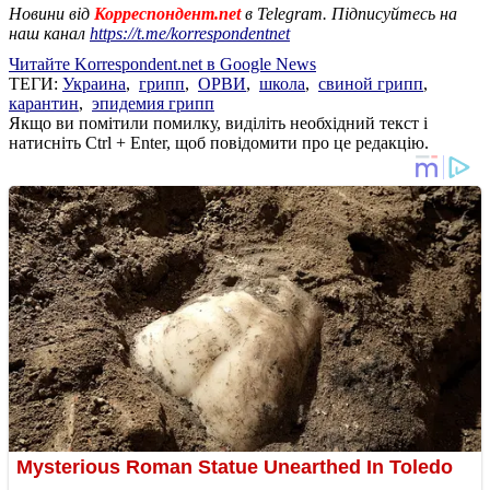
Новини від
Корреспондент.net
в Telegram. Підписуйтесь на
наш канал
https://t.me/korrespondentnet
Читайте Korrespondent.net в Google News
ТЕГИ:
Украина
,
грипп
,
ОРВИ
,
школа
,
свиной грипп
,
карантин
,
эпидемия грипп
Якщо ви помітили помилку, виділіть необхідний текст і
натисніть Ctrl + Enter, щоб повідомити про це редакцію.