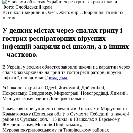
Фото: Слобідський край
Всі школи закрили в Одесі, Житомирі, Добропіллі та інших
містах
У деяких містах через спалах грипу і
гострих респіраторних вірусних
інфекцій закрили всі школи, а в інших
- частково.
В Україні у восьми областях закрили школи на карантин через
спалах захворювань на грип та гострі респіраторні вірусні
інфекції, повідомляє
Громадське
.
Усі школи закрили в Одесі, Житомирі, Добропіллі,
Покровську, Селідовому, Мирнограді, Новогродівці, Лимані і
Мангушському районі Донецької області.
Тимчасово призупинено навчання в 9 школах в Маріуполі та
Краматорську (Донецька обл.); в Сумах та Лебедині, а також 4
районах Сумської обл. - 15 шкіл; в 13 школах в Барському,
Жмеринському, Могилів-Подільському,
Мурованокуриловецькому та Тиврівському районах