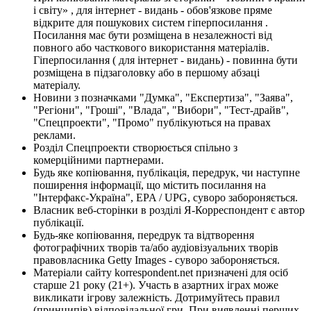
і світу» , для інтернет - видань - обов'язкове пряме
відкрите для пошукових систем гіперпосилання .
Посилання має бути розміщена в незалежності від
повного або часткового використання матеріалів.
Гіперпосилання ( для інтернет - видань) - повинна бути
розміщена в підзаголовку або в першому абзаці
матеріалу.
Новини з позначками "Думка", "Експертиза", "Заява",
"Регіони", "Гроші", "Влада", "Вибори", "Тест-драйв",
"Спецпроекти", "Промо" публікуються на правах
реклами.
Розділ Спецпроекти створюється спільно з
комерційними партнерами.
Будь яке копіювання, публікація, передрук, чи наступне
поширення інформації, що містить посилання на
"Інтерфакс-Україна", EPA / UPG, суворо забороняється.
Власник веб-сторінки в розділі Я-Корреспондент є автор
публікації.
Будь-яке копіювання, передрук та відтворення
фотографічних творів та/або аудіовізуальних творів
правовласника Getty Images - суворо забороняється.
Матеріали сайту korrespondent.net призначені для осіб
старше 21 року (21+). Участь в азартних іграх може
викликати ігрову залежність. Дотримуйтесь правил
(принципів) відповідальної гри. При виявленні перших