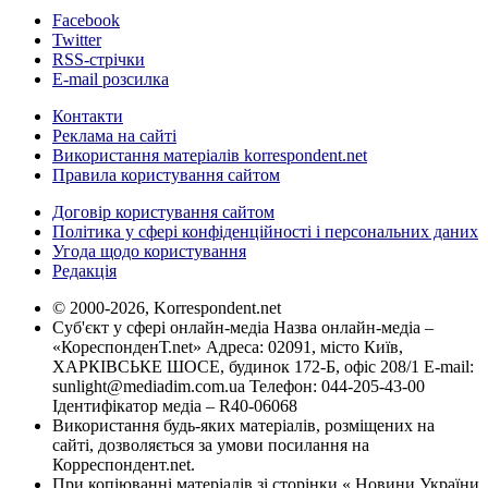
Facebook
Twitter
RSS-стрічки
E-mail розсилка
Контакти
Реклама на сайті
Використання матеріалів korrespondent.net
Правила користування сайтом
Договір користування сайтом
Політика у сфері конфіденційності і персональних даних
Угода щодо користування
Редакція
© 2000-2026, Korrespondent.net
Суб'єкт у сфері онлайн-медіа Назва онлайн-медіа –
«КореспонденТ.net» Адреса: 02091, місто Київ,
ХАРКІВСЬКЕ ШОСЕ, будинок 172-Б, офіс 208/1 E-mail:
sunlight@mediadim.com.ua
Телефон: 044-205-43-00
Ідентифікатор медіа – R40-06068
Використання будь-яких матеріалів, розміщених на
сайті, дозволяється за умови посилання на
Корреспондент.net.
При копіюванні матеріалів зі сторінки « Новини України