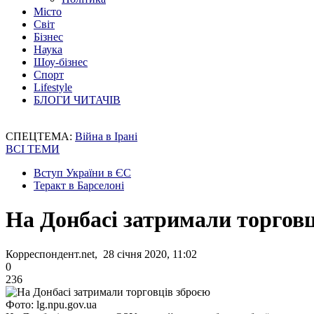
Місто
Світ
Бізнес
Наука
Шоу-бізнес
Спорт
Lifestyle
БЛОГИ ЧИТАЧІВ
СПЕЦТЕМА:
Війна в Ірані
ВСІ ТЕМИ
Вступ України в ЄС
Теракт в Барселоні
На Донбасі затримали торговц
Корреспондент.net, 28 січня 2020, 11:02
0
236
Фото: lg.npu.gov.ua