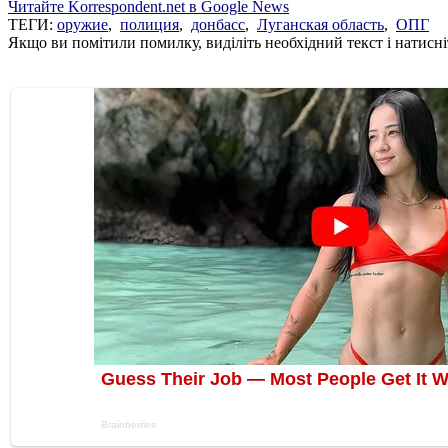
Читайте Korrespondent.net в Google News
ТЕГИ:
оружие
,
полиция
,
донбасс
,
Луганская область
,
ОПГ
Якщо ви помітили помилку, виділіть необхідний текст і натисніт