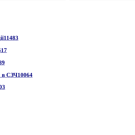
ії
11483
617
89
 в СЗЧ
10064
03