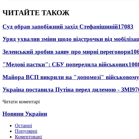
ЧИТАЙТЕ ТАКОЖ
Суд обрав запобіжний захід Стефанішиній
17083
Уряд ухвалив зміни щодо відстрочки від мобілізац
Зеленський зробив заяву про мирні переговори
10
"Медові пастки": СБУ попередила військових
100
Майора ВСП викрили на "допомозі" військовому
Україна поставила Путіна перед дилемою - ЗМІ
97
Читати коментарі
Новини України
Останні
Популярні
Коментовані