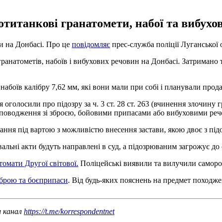
титанкові гранатомети, набої та вибухов
и на Донбасі. Про це
повідомляє
прес-служба поліції Луганської о
натометів, набоїв і вибухових речовин на Донбасі. Затримано тр
набоїв калібру 7,62 мм, які вони мали при собі і планували прода
оголосили про підозру за ч. 3 ст. 28 ст. 263 (вчинення злочину
 поводження зі зброєю, бойовими припасами або вибуховими реч
ання під вартою з можливістю внесення застави, якою двоє з підо
вальні акти будуть направлені в суд, а підозрюваним загрожує до 
томати Другої світової.
Поліцейські виявили та вилучили самороб
зброю та боєприпаси
. Від будь-яких пояснень на предмет походже
ш канал
https://t.me/korrespondentnet