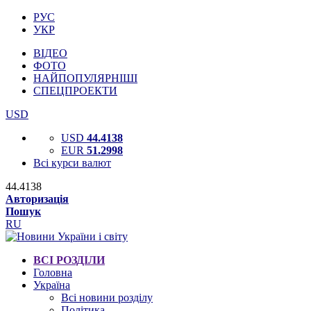
РУС
УКР
ВІДЕО
ФОТО
НАЙПОПУЛЯРНІШІ
СПЕЦПРОЕКТИ
USD
USD
44.4138
EUR
51.2998
Всі курси валют
44.4138
Авторизація
Пошук
RU
ВСІ РОЗДІЛИ
Головна
Україна
Всі новини розділу
Політика