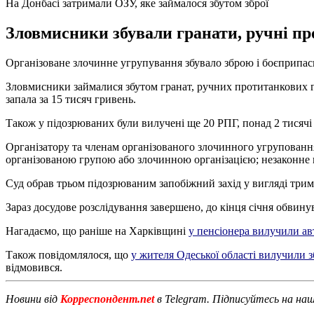
На Донбасі затримали ОЗУ, яке займалося збутом зброї
Зловмисники збували гранати, ручні про
Організоване злочинне угрупування збувало зброю і боєприпас
Зловмисники займалися збутом гранат, ручних протитанкових гра
запала за 15 тисяч гривень.
Також у підозрюваних були вилучені ще 20 РПГ, понад 2 тисячі 
Організатору та членам організованого злочинного угруповання 
організованою групою або злочинною організацією; незаконне
Суд обрав трьом підозрюваним запобіжний захід у вигляді трим
Зараз досудове розслідування завершено, до кінця січня обвину
Нагадаємо, що раніше на Харківщині
у пенсіонера вилучили ав
Також повідомлялося, що
у жителя Одеської області вилучили 
відмовився.
Новини від
Корреспондент.net
в Telegram. Підписуйтесь на на