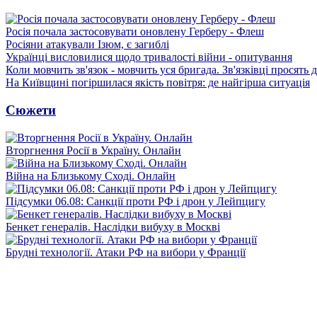
Росія почала застосовувати оновлену Герберу - Флеш
Росіяни атакували Ізюм, є загиблі
Українці висловилися щодо тривалості війни - опитування
Коли мовчить зв'язок - мовчить уся бригада. Зв'язківці просять
На Київщині погіршилася якість повітря: де найгірша ситуація
Сюжети
Вторгнення Росії в Україну. Онлайн
Війна на Близькому Сході. Онлайн
Підсумки 06.08: Санкції проти РФ і дрон у Лейпцигу
Бенкет генералів. Наслідки вибуху в Москві
Брудні технології. Атаки РФ на вибори у Франції