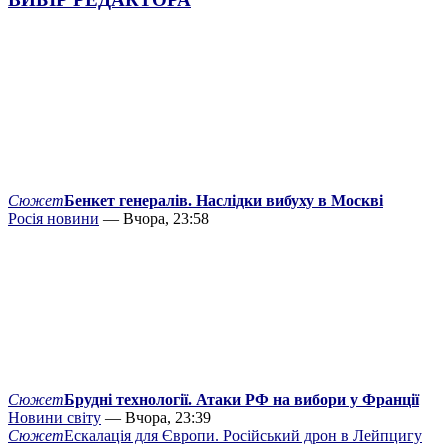
Сюжет
Бенкет генералів. Наслідки вибуху в Москві
Росія новини
— Вчора, 23:58
Сюжет
Брудні технології. Атаки РФ на вибори у Франції
Новини світу
— Вчора, 23:39
Сюжет
Ескалація для Європи. Російський дрон в Лейпцигу