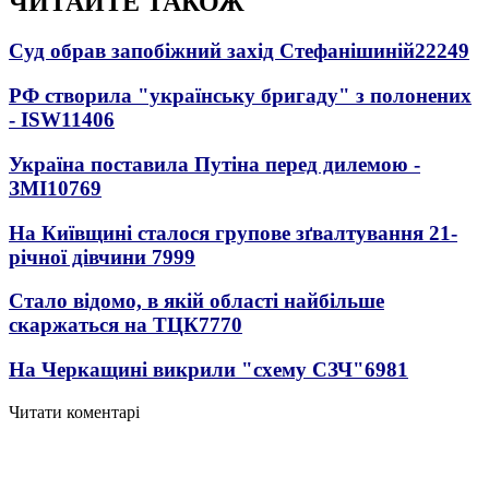
ЧИТАЙТЕ ТАКОЖ
Суд обрав запобіжний захід Стефанішиній
22249
РФ створила "українську бригаду" з полонених
- ISW
11406
Україна поставила Путіна перед дилемою -
ЗМІ
10769
На Київщині сталося групове зґвалтування 21-
річної дівчини
7999
Стало відомо, в якій області найбільше
скаржаться на ТЦК
7770
На Черкащині викрили "схему СЗЧ"
6981
Читати коментарі