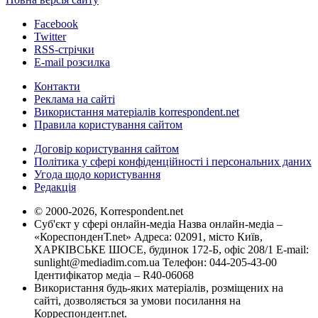
Facebook
Twitter
RSS-стрічки
E-mail розсилка
Контакти
Реклама на сайті
Використання матеріалів korrespondent.net
Правила користування сайтом
Договір користування сайтом
Політика у сфері конфіденційності і персональних даних
Угода щодо користування
Редакція
© 2000-2026, Korrespondent.net
Суб'єкт у сфері онлайн-медіа Назва онлайн-медіа –
«КореспонденТ.net» Адреса: 02091, місто Київ,
ХАРКІВСЬКЕ ШОСЕ, будинок 172-Б, офіс 208/1 E-mail:
sunlight@mediadim.com.ua
Телефон: 044-205-43-00
Ідентифікатор медіа – R40-06068
Використання будь-яких матеріалів, розміщених на
сайті, дозволяється за умови посилання на
Корреспондент.net.