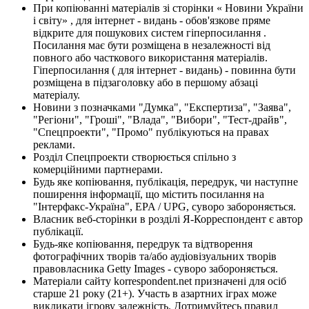
При копіюванні матеріалів зі сторінки « Новини України
і світу» , для інтернет - видань - обов'язкове пряме
відкрите для пошукових систем гіперпосилання .
Посилання має бути розміщена в незалежності від
повного або часткового використання матеріалів.
Гіперпосилання ( для інтернет - видань) - повинна бути
розміщена в підзаголовку або в першому абзаці
матеріалу.
Новини з позначками "Думка", "Експертиза", "Заява",
"Регіони", "Гроші", "Влада", "Вибори", "Тест-драйв",
"Спецпроекти", "Промо" публікуються на правах
реклами.
Розділ Спецпроекти створюється спільно з
комерційними партнерами.
Будь яке копіювання, публікація, передрук, чи наступне
поширення інформації, що містить посилання на
"Інтерфакс-Україна", EPA / UPG, суворо забороняється.
Власник веб-сторінки в розділі Я-Корреспондент є автор
публікації.
Будь-яке копіювання, передрук та відтворення
фотографічних творів та/або аудіовізуальних творів
правовласника Getty Images - суворо забороняється.
Матеріали сайту korrespondent.net призначені для осіб
старше 21 року (21+). Участь в азартних іграх може
викликати ігрову залежність. Дотримуйтесь правил