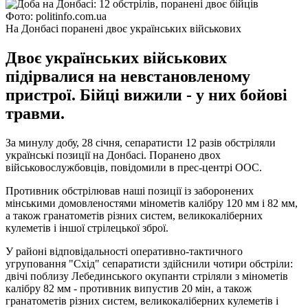
Фото: politinfo.com.ua
На Донбасі поранені двоє українських військових
Двоє українських військових
підірвалися на невстановленому
пристрої. Бійці вижили - у них бойові
травми.
За минулу добу, 28 січня, сепаратисти 12 разів обстріляли
українські позиції на Донбасі. Поранено двох
військовослужбовців, повідомили в прес-центрі ООС.
Противник обстрілював наші позиції із заборонених
мінськими домовленостями мінометів калібру 120 мм і 82 мм,
а також гранатометів різних систем, великокаліберних
кулеметів і іншої стрілецької зброї.
У районі відповідальності оперативно-тактичного
угруповання "Схід" сепаратисти здійснили чотири обстріли:
двічі поблизу Лебединського окупанти стріляли з мінометів
калібру 82 мм - противник випустив 20 мін, а також
гранатометів різних систем, великокаліберних кулеметів і