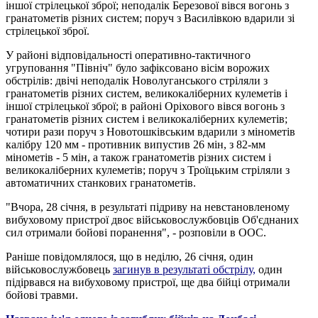
іншої стрілецької зброї; неподалік Березової вівся вогонь з
гранатометів різних систем; поруч з Василівкою вдарили зі
стрілецької зброї.
У районі відповідальності оперативно-тактичного
угруповання "Північ" було зафіксовано вісім ворожих
обстрілів: двічі неподалік Новолуганського стріляли з
гранатометів різних систем, великокаліберних кулеметів і
іншої стрілецької зброї; в районі Оріхового вівся вогонь з
гранатометів різних систем і великокаліберних кулеметів;
чотири рази поруч з Новотошківським вдарили з мінометів
калібру 120 мм - противник випустив 26 мін, з 82-мм
мінометів - 5 мін, а також гранатометів різних систем і
великокаліберних кулеметів; поруч з Троїцьким стріляли з
автоматичних станкових гранатометів.
"Вчора, 28 січня, в результаті підриву на невстановленому
вибуховому пристрої двоє військовослужбовців Об'єднаних
сил отримали бойові поранення", - розповіли в ООС.
Раніше повідомлялося, що в неділю, 26 січня, один
військовослужбовець
загинув в результаті обстрілу,
один
підірвався на вибуховому пристрої, ще два бійці отримали
бойові травми.