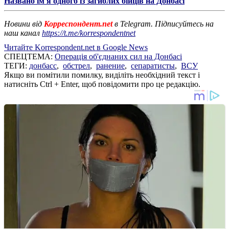
Названо ім'я одного із загиблих бійців на Донбасі
Новини від
Корреспондент.net
в Telegram. Підписуйтесь на
наш канал
https://t.me/korrespondentnet
Читайте Korrespondent.net в Google News
СПЕЦТЕМА:
Операція об'єднаних сил на Донбасі
ТЕГИ:
донбасс
,
обстрел
,
ранение
,
сепаратисты
,
ВСУ
Якщо ви помітили помилку, виділіть необхідний текст і
натисніть Ctrl + Enter, щоб повідомити про це редакцію.