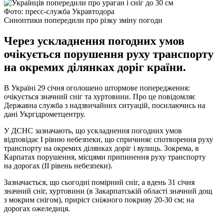
Фото: пресс-служба Укравтодора
Синоптики попередили про різку зміну погоди
Через ускладнення погодних умов
очікується порушення руху транспорту
на окремих ділянках доріг країни.
В Україні 29 січня оголошено штормове попередження:
очікується значний сніг та хуртовини. Про це повідомляє
Державна служба з надзвичайних ситуацій, посилаючись на
дані Укргідрометцентру.
У ДСНС зазначають, що ускладнення погодних умов
відповідає І рівню небезпеки, що спричиняє спотворення руху
транспорту на окремих ділянках доріг і вулиць. Зокрема, в
Карпатах порушення, місцями припинення руху транспорту
на дорогах (II рівень небезпеки).
Зазначається, що сьогодні помірний сніг, а вдень 31 січня
значний сніг, хуртовини (в Закарпатській області значний дощ
з мокрим снігом), приріст сніжного покриву 20-30 см; на
дорогах ожеледиця.