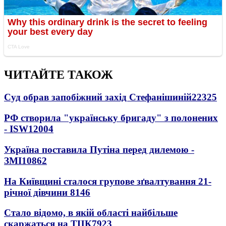
ЧИТАЙТЕ ТАКОЖ
Суд обрав запобіжний захід Стефанішиній
22325
РФ створила "українську бригаду" з полонених
- ISW
12004
Україна поставила Путіна перед дилемою -
ЗМІ
10862
На Київщині сталося групове зґвалтування 21-
річної дівчини
8146
Стало відомо, в якій області найбільше
скаржаться на ТЦК
7923