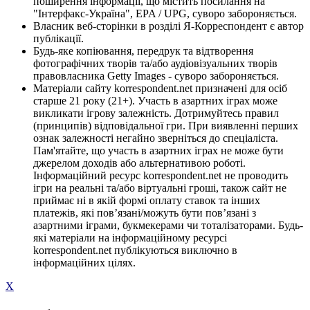
поширення інформації, що містить посилання на
"Інтерфакс-Україна", EPA / UPG, суворо забороняється.
Власник веб-сторінки в розділі Я-Корреспондент є автор
публікації.
Будь-яке копіювання, передрук та відтворення
фотографічних творів та/або аудіовізуальних творів
правовласника Getty Images - суворо забороняється.
Матеріали сайту korrespondent.net призначені для осіб
старше 21 року (21+). Участь в азартних іграх може
викликати ігрову залежність. Дотримуйтесь правил
(принципів) відповідальної гри. При виявленні перших
ознак залежності негайно зверніться до спеціаліста.
Пам'ятайте, що участь в азартних іграх не може бути
джерелом доходів або альтернативою роботі.
Інформаційний ресурс korrespondent.net не проводить
ігри на реальні та/або віртуальні гроші, також сайт не
приймає ні в якій формі оплату ставок та інших
платежів, які пов’язані/можуть бути пов’язані з
азартними іграми, букмекерами чи тоталізаторами. Будь-
які матеріали на інформаційному ресурсі
korrespondent.net публікуються виключно в
інформаційних цілях.
X