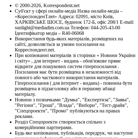
© 2000-2026, Korrespondent.net
Суб'єкт у сфері онлайн-медіа Назва онлайн-медіа –
«КореспонденТ.net» Адреса: 02091, місто Київ,
ХАРКІВСЬКЕ ШОСЕ, будинок 172-Б, офіс 208/1 E-mail:
sunlight@mediadim.com.ua
Телефон: 044-205-43-00
Ідентифікатор медіа – R40-06068
Використання будь-яких матеріалів, розміщених на
сайті, дозволяється за умови посилання на
Корреспондент.net.
При копіюванні матеріалів зі сторінки « Новини України
і світу» , для інтернет - видань - обов'язкове пряме
відкрите для пошукових систем гіперпосилання .
Посилання має бути розміщена в незалежності від
повного або часткового використання матеріалів.
Гіперпосилання ( для інтернет - видань) - повинна бути
розміщена в підзаголовку або в першому абзаці
матеріалу.
Новини з позначками "Думка", "Експертиза", "Заява",
"Регіони", "Гроші", "Влада", "Вибори", "Тест-драйв",
"Спецпроекти", "Промо" публікуються на правах
реклами.
Розділ Спецпроекти створюється спільно з
комерційними партнерами.
Будь яке копіювання, публікація, передрук, чи наступне