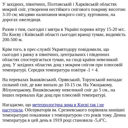
У західних, північних, Полтавській і Харківській областях
мокрий сніг, утворення нестійкого снігового покриву висотою
3-10 см; місцями налипання мокрого снігу, хуртовини, на
дорогах ожеледиця.
Разом з тим, сьогодні і завтра в Україні пориви вітру 15-20 м/с.
По Києву і Київській області сьогодні вранці туман, видимість
200-500 м.
Крім того, в прес-службі Укравтодору повідомили, що
сьогодні з ранку в північних, центральних і південних
областях спостерігається туман, на сході країни невеликий
дощ. У західних областях дощ з мокрим снігом при плюсовій
температурі. Середня температура повітря -1 + 4.
На перевалах Івашківський, Орявський, Торунський випадає
сильний сніг, де вже випало до 10-15 см. На Ужоцькому,
Яблунецькому, Вишківському невеликий сніг до 5 см., на
інших перевалах йде дощ при плюсовій температурі.
Нагадаємо, що
метеорологічна зима в Києві так і не
наступила
. Обсерваторія ім. Срезневського порівняла нинішні
температурні показники з температурою сто років тому. Денна
температура в цей день в 1919 році становила -5,4°С.