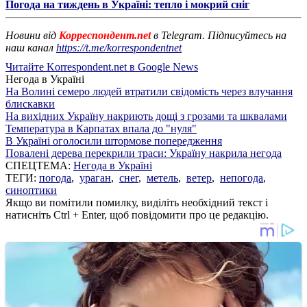
Погода на тиждень в Україні: тепло і мокрий сніг
Новини від
Корреспондент.net
в Telegram. Підписуйтесь на
наш канал
https://t.me/korrespondentnet
Читайте Korrespondent.net в Google News
Негода в Україні
На Волині семеро людей втратили свідомість через влучання
блискавки
На вихідних Україну накриють дощі з грозами та шквалами
Температура в Карпатах впала до "нуля"
В Україні оголосили штормове попередження
Повалені дерева перекрили траси: Україну накрила негода
СПЕЦТЕМА:
Негода в Україні
ТЕГИ:
погода
,
ураган
,
снег
,
метель
,
ветер
,
непогода
,
синоптики
Якщо ви помітили помилку, виділіть необхідний текст і
натисніть Ctrl + Enter, щоб повідомити про це редакцію.