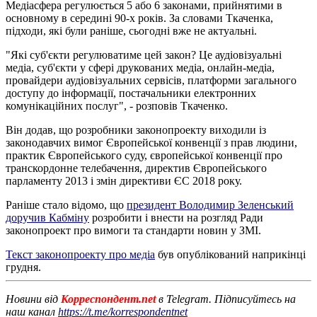
Медіасфера регулюється 5 або 6 законами, прийнятими в
основному в середині 90-х років. За словами Ткаченка,
підходи, які були раніше, сьогодні вже не актуальні.
"Які суб'єкти регулюватиме цей закон? Це аудіовізуальні
медіа, суб'єкти у сфері друкованих медіа, онлайн-медіа,
провайдери аудіовізуальних сервісів, платформи загального
доступу до інформації, постачальники електронних
комунікаційних послуг", - розповів Ткаченко.
Він додав, що розробники законопроекту виходили із
законодавчих вимог Європейської конвенції з прав людини,
практик Європейського суду, європейської конвенції про
транскордонне телебачення, директив Європейського
парламенту 2013 і змін директиви ЄС 2018 року.
Раніше стало відомо, що
президент Володимир Зеленський
доручив Кабміну
розробити і внести на розгляд Ради
законопроект про вимоги та стандарти новин у ЗМІ.
Текст законопроекту про медіа
був опублікований наприкінці
грудня.
Новини від
Корреспондент.net
в Telegram. Підписуйтесь на
наш канал
https://t.me/korrespondentnet