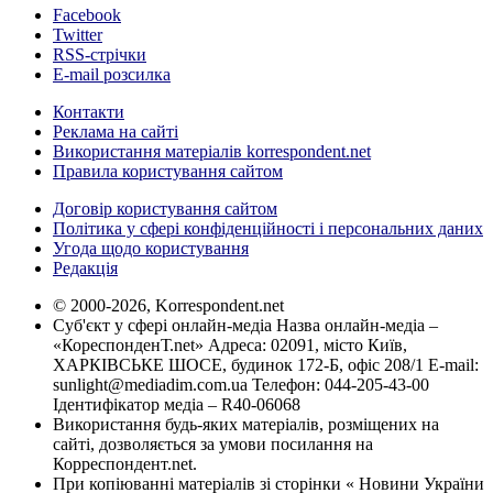
Facebook
Twitter
RSS-стрічки
E-mail розсилка
Контакти
Реклама на сайті
Використання матеріалів korrespondent.net
Правила користування сайтом
Договір користування сайтом
Політика у сфері конфіденційності і персональних даних
Угода щодо користування
Редакція
© 2000-2026, Korrespondent.net
Суб'єкт у сфері онлайн-медіа Назва онлайн-медіа –
«КореспонденТ.net» Адреса: 02091, місто Київ,
ХАРКІВСЬКЕ ШОСЕ, будинок 172-Б, офіс 208/1 E-mail:
sunlight@mediadim.com.ua
Телефон: 044-205-43-00
Ідентифікатор медіа – R40-06068
Використання будь-яких матеріалів, розміщених на
сайті, дозволяється за умови посилання на
Корреспондент.net.
При копіюванні матеріалів зі сторінки « Новини України