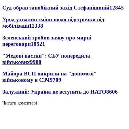
Суд обрав запобіжний захід Стефанішиній
12845
Уряд ухвалив зміни щодо відстрочки від
мобілізації
11338
Зеленський зробив заяву про мирні
переговори
10521
"Медові пастки": СБУ попередила
військових
9988
Майора ВСП викрили на "допомозі"
військовому в СЗЧ
9709
Залужний: Україна не вступить до НАТО
8606
Читати коментарі