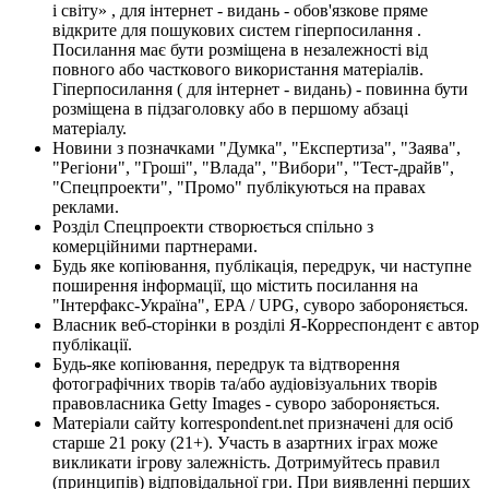
і світу» , для інтернет - видань - обов'язкове пряме
відкрите для пошукових систем гіперпосилання .
Посилання має бути розміщена в незалежності від
повного або часткового використання матеріалів.
Гіперпосилання ( для інтернет - видань) - повинна бути
розміщена в підзаголовку або в першому абзаці
матеріалу.
Новини з позначками "Думка", "Експертиза", "Заява",
"Регіони", "Гроші", "Влада", "Вибори", "Тест-драйв",
"Спецпроекти", "Промо" публікуються на правах
реклами.
Розділ Спецпроекти створюється спільно з
комерційними партнерами.
Будь яке копіювання, публікація, передрук, чи наступне
поширення інформації, що містить посилання на
"Інтерфакс-Україна", EPA / UPG, суворо забороняється.
Власник веб-сторінки в розділі Я-Корреспондент є автор
публікації.
Будь-яке копіювання, передрук та відтворення
фотографічних творів та/або аудіовізуальних творів
правовласника Getty Images - суворо забороняється.
Матеріали сайту korrespondent.net призначені для осіб
старше 21 року (21+). Участь в азартних іграх може
викликати ігрову залежність. Дотримуйтесь правил
(принципів) відповідальної гри. При виявленні перших