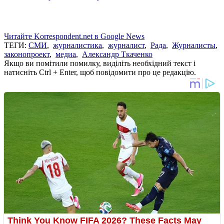
Читайте Korrespondent.net в Google News
ТЕГИ:
СМИ
,
журналистика
,
журналист
,
Рада
,
Журналисты
,
законопроект
,
медиа
,
Александр Ткаченко
Якщо ви помітили помилку, виділіть необхідний текст і
натисніть Ctrl + Enter, щоб повідомити про це редакцію.