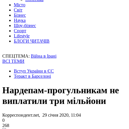
Місто
Світ
Бізнес
Наука
Шоу-бізнес
Спорт
Lifestyle
БЛОГИ ЧИТАЧІВ
СПЕЦТЕМА:
Війна в Ірані
ВСІ ТЕМИ
Вступ України в ЄС
Теракт в Барселоні
Нардепам-прогульникам не
виплатили три мільйони
Корреспондент.net, 29 січня 2020, 11:04
0
268