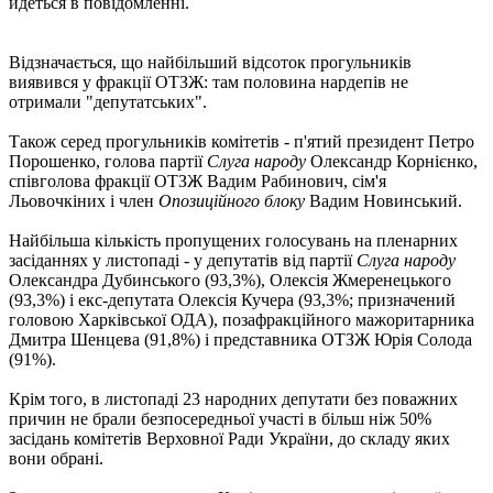
йдеться в повідомленні.
Відзначається, що найбільший відсоток прогульників
виявився у фракції ОТЗЖ: там половина нардепів не
отримали "депутатських".
Також серед прогульників комітетів - п'ятий президент Петро
Порошенко, голова партії
Слуга народу
Олександр Корнієнко,
співголова фракції ОТЗЖ Вадим Рабинович, сім'я
Льовочкіних і член
Опозиційного блоку
Вадим Новинський.
Найбільша кількість пропущених голосувань на пленарних
засіданнях у листопаді - у депутатів від партії
Слуга народу
Олександра Дубинського (93,3%), Олексія Жмеренецького
(93,3%) і екс-депутата Олексія Кучера (93,3%; призначений
головою Харківської ОДА), позафракційного мажоритарника
Дмитра Шенцева (91,8%) і представника ОТЗЖ Юрія Солода
(91%).
Крім того, в листопаді 23 народних депутати без поважних
причин не брали безпосередньої участі в більш ніж 50%
засідань комітетів Верховної Ради України, до складу яких
вони обрані.