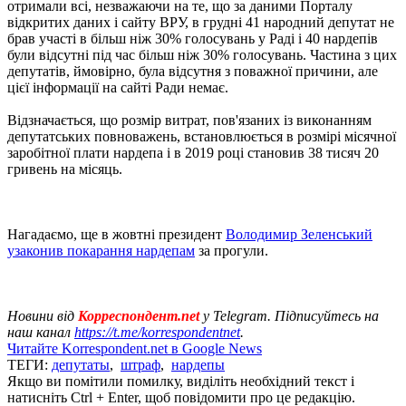
отримали всі, незважаючи на те, що за даними Порталу
відкритих даних і сайту ВРУ, в грудні 41 народний депутат не
брав участі в більш ніж 30% голосувань у Раді і 40 нардепів
були відсутні під час більш ніж 30% голосувань. Частина з цих
депутатів, ймовірно, була відсутня з поважної причини, але
цієї інформації на сайті Ради немає.
Відзначається, що розмір витрат, пов'язаних із виконанням
депутатських повноважень, встановлюється в розмірі місячної
заробітної плати нардепа і в 2019 році становив 38 тисяч 20
гривень на місяць.
Нагадаємо, ще в жовтні президент
Володимир Зеленський
узаконив покарання нардепам
за прогули.
Новини від
Корреспондент.net
у Telegram. Підписуйтесь на
наш канал
https://t.me/korrespondentnet
.
Читайте Korrespondent.net в Google News
ТЕГИ:
депутаты
,
штраф
,
нардепы
Якщо ви помітили помилку, виділіть необхідний текст і
натисніть Ctrl + Enter, щоб повідомити про це редакцію.