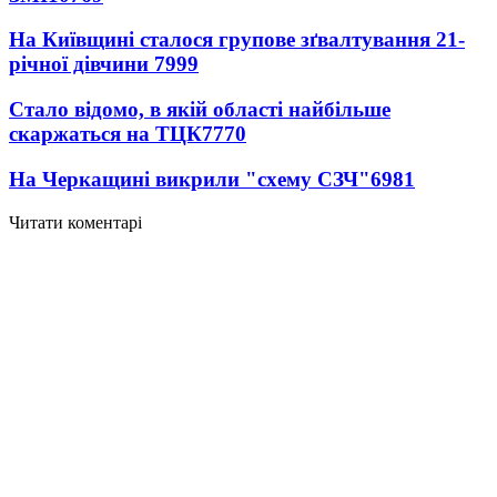
На Київщині сталося групове зґвалтування 21-
річної дівчини
7999
Стало відомо, в якій області найбільше
скаржаться на ТЦК
7770
На Черкащині викрили "схему СЗЧ"
6981
Читати коментарі