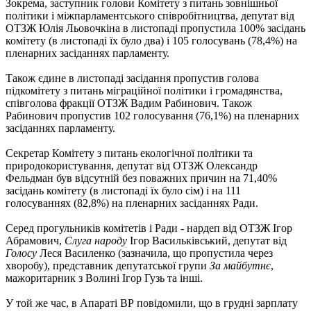
Зокрема, заступник голови Комітету з питань зовнішньої
політики і міжпарламентського співробітництва, депутат від
ОТЗЖ Юлія Льовочкіна в листопаді пропустила 100% засідань
комітету (в листопаді їх було два) і 105 голосувань (78,4%) на
пленарних засіданнях парламенту.
Також єдине в листопаді засідання пропустив голова
підкомітету з питань міграційної політики і громадянства,
співголова фракції ОТЗЖ Вадим Рабинович. Також
Рабинович пропустив 102 голосування (76,1%) на пленарних
засіданнях парламенту.
Секретар Комітету з питань екологічної політики та
природокористування, депутат від ОТЗЖ Олександр
Фельдман був відсутній без поважних причин на 71,40%
засідань комітету (в листопаді їх було сім) і на 111
голосуваннях (82,8%) на пленарних засіданнях Ради.
Серед прогульників комітетів і Ради - нардеп від ОТЗЖ Ігор
Абрамович,
Слуга народу
Ігор Васильківський, депутат від
Голосу
Леся Василенко (зазначила, що пропустила через
хворобу), представник депутатської групи
За майбутнє
,
мажоритарник з Волині Ігор Гузь та інші.
У той же час, в Апараті ВР повідомили, що в грудні зарплату