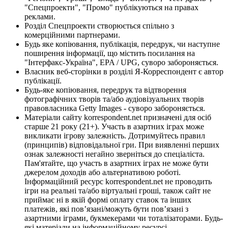
"Спецпроекти", "Промо" публікуються на правах
реклами.
Розділ Спецпроекти створюється спільно з
комерційними партнерами.
Будь яке копіювання, публікація, передрук, чи наступне
поширення інформації, що містить посилання на
"Інтерфакс-Україна", EPA / UPG, суворо забороняється.
Власник веб-сторінки в розділі Я-Корреспондент є автор
публікації.
Будь-яке копіювання, передрук та відтворення
фотографічних творів та/або аудіовізуальних творів
правовласника Getty Images - суворо забороняється.
Матеріали сайту korrespondent.net призначені для осіб
старше 21 року (21+). Участь в азартних іграх може
викликати ігрову залежність. Дотримуйтесь правил
(принципів) відповідальної гри. При виявленні перших
ознак залежності негайно зверніться до спеціаліста.
Пам'ятайте, що участь в азартних іграх не може бути
джерелом доходів або альтернативою роботі.
Інформаційний ресурс korrespondent.net не проводить
ігри на реальні та/або віртуальні гроші, також сайт не
приймає ні в якій формі оплату ставок та інших
платежів, які пов’язані/можуть бути пов’язані з
азартними іграми, букмекерами чи тоталізаторами. Будь-
які матеріали на інформаційному ресурсі