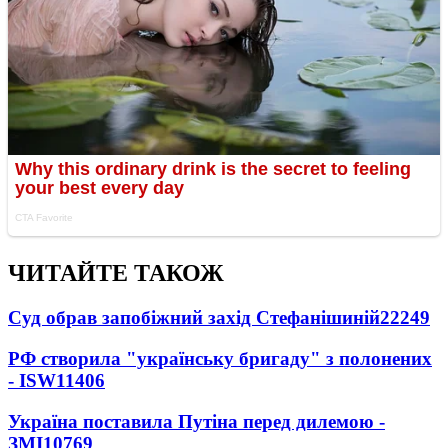
ЧИТАЙТЕ ТАКОЖ
Суд обрав запобіжний захід Стефанішиній
22249
РФ створила "українську бригаду" з полонених
- ISW
11406
Україна поставила Путіна перед дилемою -
ЗМІ
10769