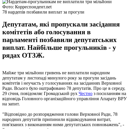
Фото: Корреспондент.net
78 нардепів позбавили виплат за прогули
Депутатам, які пропускали засідання
комітетів або голосування в
парламенті позбавили депутатських
виплат. Найбільше прогульників - у
рядах ОТЗЖ.
Майже три мільйони гривень не виплатили народним
депутатам у листопаді минулого року за прогули засідань
комітетів і неучасть у голосуваннях на засіданнях Верховної
Ради. Всього було оштрафовано 78 депутатів. Про це в середу,
29 січня, повідомляє Громадський рух
Честно
з посиланням на
відповідь Головного організаційного управління Апарату ВРУ
на запит.
"Відповідно до розпорядження голови Верховної Ради, 78
народних депутатів припинили відшкодування витрат,
пов'язаних з виконанням ними депутатських повноважень", -