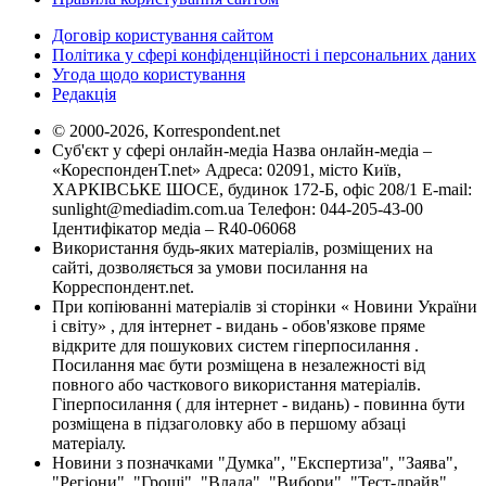
Договір користування сайтом
Політика у сфері конфіденційності і персональних даних
Угода щодо користування
Редакція
© 2000-2026, Korrespondent.net
Суб'єкт у сфері онлайн-медіа Назва онлайн-медіа –
«КореспонденТ.net» Адреса: 02091, місто Київ,
ХАРКІВСЬКЕ ШОСЕ, будинок 172-Б, офіс 208/1 E-mail:
sunlight@mediadim.com.ua
Телефон: 044-205-43-00
Ідентифікатор медіа – R40-06068
Використання будь-яких матеріалів, розміщених на
сайті, дозволяється за умови посилання на
Корреспондент.net.
При копіюванні матеріалів зі сторінки « Новини України
і світу» , для інтернет - видань - обов'язкове пряме
відкрите для пошукових систем гіперпосилання .
Посилання має бути розміщена в незалежності від
повного або часткового використання матеріалів.
Гіперпосилання ( для інтернет - видань) - повинна бути
розміщена в підзаголовку або в першому абзаці
матеріалу.
Новини з позначками "Думка", "Експертиза", "Заява",
"Регіони", "Гроші", "Влада", "Вибори", "Тест-драйв",