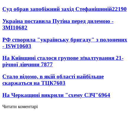
Суд обрав запобіжний захід Стефанішиній
22190
Україна поставила Путіна перед дилемою -
ЗМІ
10682
РФ створила "українську бригаду" з полонених
- ISW
10603
На Київщині сталося групове зґвалтування 21-
річної дівчини
7877
Стало відомо, в якій області найбільше
скаржаться на ТЦК
7603
На Черкащині викрили "схему СЗЧ"
6964
Читати коментарі