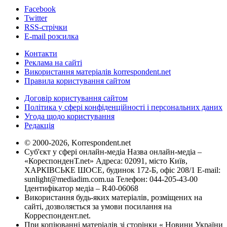
Facebook
Twitter
RSS-стрічки
E-mail розсилка
Контакти
Реклама на сайті
Використання матеріалів korrespondent.net
Правила користування сайтом
Договір користування сайтом
Політика у сфері конфіденційності і персональних даних
Угода щодо користування
Редакція
© 2000-2026, Korrespondent.net
Суб'єкт у сфері онлайн-медіа Назва онлайн-медіа –
«КореспонденТ.net» Адреса: 02091, місто Київ,
ХАРКІВСЬКЕ ШОСЕ, будинок 172-Б, офіс 208/1 E-mail:
sunlight@mediadim.com.ua
Телефон: 044-205-43-00
Ідентифікатор медіа – R40-06068
Використання будь-яких матеріалів, розміщених на
сайті, дозволяється за умови посилання на
Корреспондент.net.
При копіюванні матеріалів зі сторінки « Новини України