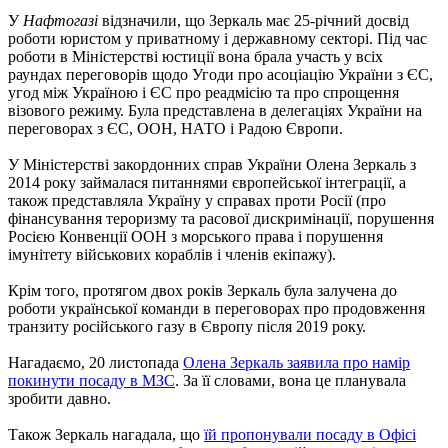
У
Нафтогазі
відзначили, що Зеркаль має 25-річний досвід
роботи юристом у приватному і державному секторі. Під час
роботи в Міністерстві юстиції вона брала участь у всіх
раундах переговорів щодо Угоди про асоціацію України з ЄС,
угод між Україною і ЄС про реадмісію та про спрощення
візового режиму. Була представлена ​​в делегаціях України на
переговорах з ЄС, ООН, НАТО і Радою Європи.
У Міністерстві закордонних справ України Олена Зеркаль з
2014 року займалася питаннями європейської інтеграції, а
також представляла Україну у справах проти Росії (про
фінансування тероризму та расової дискримінації, порушення
Росією Конвенції ООН з морського права і порушення
імунітету військових кораблів і членів екіпажу).
Крім того, протягом двох років Зеркаль була залучена до
роботи української команди в переговорах про продовження
транзиту російського газу в Європу після 2019 року.
Нагадаємо, 20 листопада
Олена Зеркаль заявила про намір
покинути посаду в МЗС
. За її словами, вона це планувала
зробити давно.
Також Зеркаль нагадала, що
їй пропонували посаду в Офісі