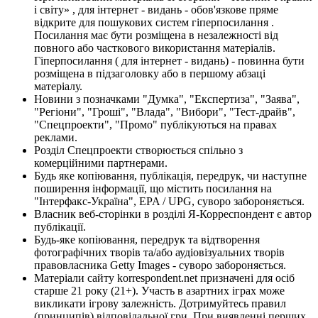
і світу» , для інтернет - видань - обов'язкове пряме
відкрите для пошукових систем гіперпосилання .
Посилання має бути розміщена в незалежності від
повного або часткового використання матеріалів.
Гіперпосилання ( для інтернет - видань) - повинна бути
розміщена в підзаголовку або в першому абзаці
матеріалу.
Новини з позначками "Думка", "Експертиза", "Заява",
"Регіони", "Гроші", "Влада", "Вибори", "Тест-драйв",
"Спецпроекти", "Промо" публікуються на правах
реклами.
Розділ Спецпроекти створюється спільно з
комерційними партнерами.
Будь яке копіювання, публікація, передрук, чи наступне
поширення інформації, що містить посилання на
"Інтерфакс-Україна", EPA / UPG, суворо забороняється.
Власник веб-сторінки в розділі Я-Корреспондент є автор
публікації.
Будь-яке копіювання, передрук та відтворення
фотографічних творів та/або аудіовізуальних творів
правовласника Getty Images - суворо забороняється.
Матеріали сайту korrespondent.net призначені для осіб
старше 21 року (21+). Участь в азартних іграх може
викликати ігрову залежність. Дотримуйтесь правил
(принципів) відповідальної гри. При виявленні перших