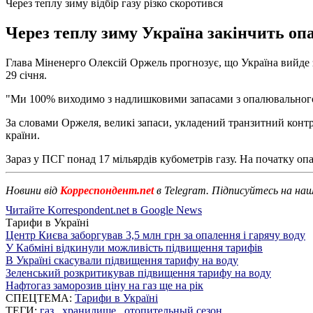
Через теплу зиму відбір газу різко скоротився
Через теплу зиму Україна закінчить оп
Глава Міненерго Олексій Оржель прогнозує, що Україна вийде з
29 січня.
"Ми 100% виходимо з надлишковими запасами з опалювального пе
За словами Оржеля, великі запаси, укладений транзитний контра
країни.
Зараз у ПСГ понад 17 мільярдів кубометрів газу. На початку о
Новини від
Корреспондент.net
в Telegram. Підписуйтесь на на
Читайте Korrespondent.net в Google News
Тарифи в Україні
Центр Києва заборгував 3,5 млн грн за опалення і гарячу воду
У Кабміні відкинули можливість підвищення тарифів
В Україні скасували підвищення тарифу на воду
Зеленський розкритикував підвищення тарифу на воду
Нафтогаз заморозив ціну на газ ще на рік
СПЕЦТЕМА:
Тарифи в Україні
ТЕГИ:
газ
,
хранилище
,
отопительный сезон