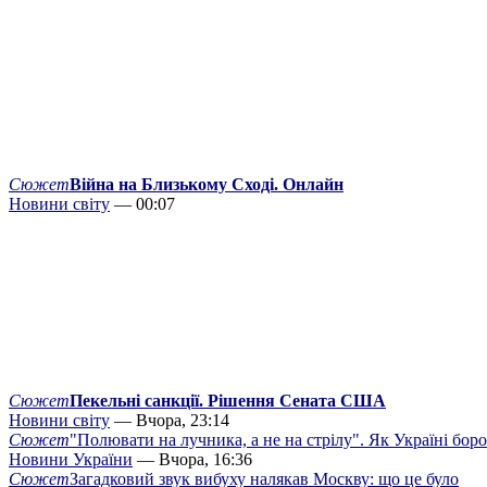
Сюжет
Війна на Близькому Сході. Онлайн
Новини світу
— 00:07
Сюжет
Пекельні санкції. Рішення Сената США
Новини світу
— Вчора, 23:14
Сюжет
"Полювати на лучника, а не на стрілу". Як Україні бор
Новини України
— Вчора, 16:36
Сюжет
Загадковий звук вибуху налякав Москву: що це було