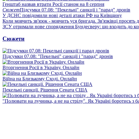
Генштаб назвав втрати Росії станом на 8 серпня
Сюжет
Підсумки 07.08: "Пекельні" санкції і "парад" дронів
У ДСНС повідомили нові деталі атаки РФ на Київщину
Коли мовчить зв'язок - мовчить уся бригада. Зв'язківці просять
ЗСУ отримали нове спорядження Бундесверу: що входить до к
Сюжети
Підсумки 07.08: "Пекельні" санкції і "парад" дронів
Вторгнення Росії в Україну. Онлайн
Війна на Близькому Сході. Онлайн
Пекельні санкції. Рішення Сената США
"Полювати на лучника, а не на стрілу". Як Україні боротись з 