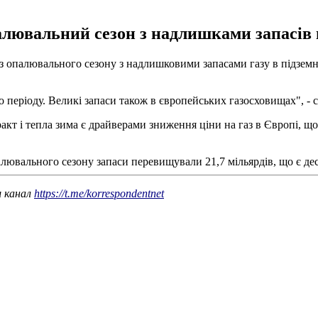
алювальний сезон з надлишками запасів 
 опалювального сезону з надлишковими запасами газу в підземних
ріоду. Великі запаси також в європейських газосховищах", - ск
кт і тепла зима є драйверами зниження ціни на газ в Європі, що
палювального сезону запаси перевищували 21,7 мільярдів, що є 
ш канал
https://t.me/korrespondentnet