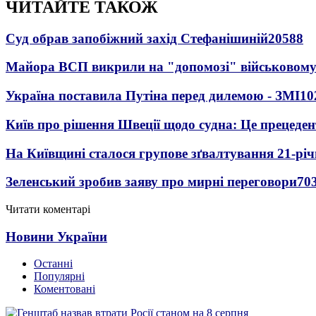
ЧИТАЙТЕ ТАКОЖ
Суд обрав запобіжний захід Стефанішиній
20588
Майора ВСП викрили на "допомозі" військовому
Україна поставила Путіна перед дилемою - ЗМІ
10
Київ про рішення Швеції щодо судна: Це прецеден
На Київщині сталося групове зґвалтування 21-річ
Зеленський зробив заяву про мирні переговори
70
Читати коментарі
Новини України
Останні
Популярні
Коментовані