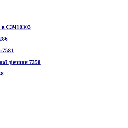
 в СЗЧ
10303
286
т
7581
ної дівчини
7358
38