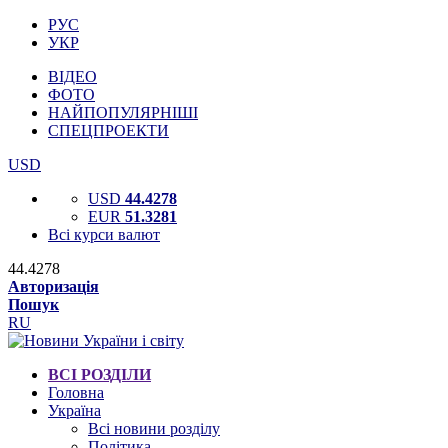
РУС
УКР
ВІДЕО
ФОТО
НАЙПОПУЛЯРНІШІ
СПЕЦПРОЕКТИ
USD
USD
44.4278
EUR
51.3281
Всі курси валют
44.4278
Авторизація
Пошук
RU
ВСІ РОЗДІЛИ
Головна
Україна
Всі новини розділу
Політика