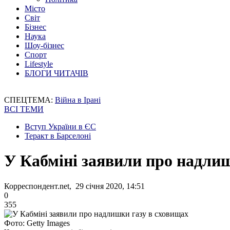
Місто
Світ
Бізнес
Наука
Шоу-бізнес
Спорт
Lifestyle
БЛОГИ ЧИТАЧІВ
СПЕЦТЕМА:
Війна в Ірані
ВСІ ТЕМИ
Вступ України в ЄС
Теракт в Барселоні
У Кабміні заявили про надли
Корреспондент.net, 29 січня 2020, 14:51
0
355
Фото: Getty Images