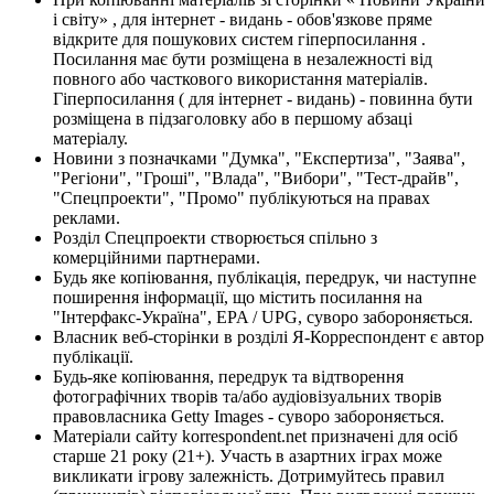
і світу» , для інтернет - видань - обов'язкове пряме
відкрите для пошукових систем гіперпосилання .
Посилання має бути розміщена в незалежності від
повного або часткового використання матеріалів.
Гіперпосилання ( для інтернет - видань) - повинна бути
розміщена в підзаголовку або в першому абзаці
матеріалу.
Новини з позначками "Думка", "Експертиза", "Заява",
"Регіони", "Гроші", "Влада", "Вибори", "Тест-драйв",
"Спецпроекти", "Промо" публікуються на правах
реклами.
Розділ Спецпроекти створюється спільно з
комерційними партнерами.
Будь яке копіювання, публікація, передрук, чи наступне
поширення інформації, що містить посилання на
"Інтерфакс-Україна", EPA / UPG, суворо забороняється.
Власник веб-сторінки в розділі Я-Корреспондент є автор
публікації.
Будь-яке копіювання, передрук та відтворення
фотографічних творів та/або аудіовізуальних творів
правовласника Getty Images - суворо забороняється.
Матеріали сайту korrespondent.net призначені для осіб
старше 21 року (21+). Участь в азартних іграх може
викликати ігрову залежність. Дотримуйтесь правил