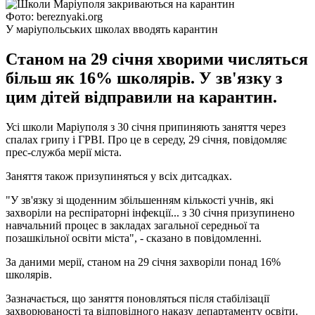
Фото: bereznyaki.org
У маріупольських школах вводять карантин
Станом на 29 січня хворими числяться
більш як 16% школярів. У зв'язку з
цим дітей відправили на карантин.
Усі школи Маріуполя з 30 січня припиняють заняття через
спалах грипу і ГРВІ. Про це в середу, 29 січня, повідомляє
прес-служба мерії міста.
Заняття також призупиняться у всіх дитсадках.
"У зв'язку зі щоденним збільшенням кількості учнів, які
захворіли на респіраторні інфекції... з 30 січня призупинено
навчальний процес в закладах загальної середньої та
позашкільної освіти міста", - сказано в повідомленні.
За даними мерії, станом на 29 січня захворіли понад 16%
школярів.
Зазначається, що заняття поновляться після стабілізації
захворюваності та відповідного наказу департаменту освіти.