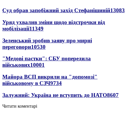
Суд обрав запобіжний захід Стефанішиній
13083
Уряд ухвалив зміни щодо відстрочки від
мобілізації
11349
Зеленський зробив заяву про мирні
переговори
10530
"Медові пастки": СБУ попередила
військових
10001
Майора ВСП викрили на "допомозі"
військовому в СЗЧ
9734
Залужний: Україна не вступить до НАТО
8607
Читати коментарі