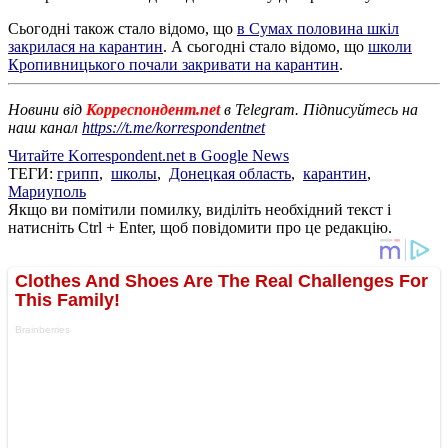
Сьогодні також стало відомо, що
в Сумах половина шкіл
закрилася на карантин
. А сьогодні стало відомо, що
школи
Кропивницького почали закривати на карантин
.
Новини від
Корреспондент.net
в Telegram. Підписуйтесь на
наш канал
https://t.me/korrespondentnet
Читайте Korrespondent.net в Google News
ТЕГИ:
грипп
,
школы
,
Донецкая область
,
карантин
,
Мариуполь
Якщо ви помітили помилку, виділіть необхідний текст і
натисніть Ctrl + Enter, щоб повідомити про це редакцію.