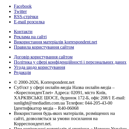
Facebook
Twitter
RSS-стрічки
E-mail розсилка
Контакти
Реклама на сайті
Використання матеріалів korrespondent.net
Правила користування сайтом
Договір користування сайтом
Політика у сфері конфіденційності і персональних даних
Угода щодо користування
Редакція
© 2000-2026, Korrespondent.net
Суб'єкт у сфері онлайн-медіа Назва онлайн-медіа –
«КореспонденТ.net» Адреса: 02091, місто Київ,
ХАРКІВСЬКЕ ШОСЕ, будинок 172-Б, офіс 208/1 E-mail:
sunlight@mediadim.com.ua
Телефон: 044-205-43-00
Ідентифікатор медіа – R40-06068
Використання будь-яких матеріалів, розміщених на
сайті, дозволяється за умови посилання на
Корреспондент.net.
При копіюванні матеріалів зі сторінки « Новини України