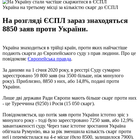
Україна на третьому місці за кількістю скарг до ЄСПЛ
На розгляді ЄСПЛ зараз знаходяться
8850 заяв проти України.
Україна знаходиться в трійці країн, проти яких найчастіше
подають скарги до Європейського суду з прав людини. Про це
повідомляє
Європейська правда
.
За даними на 1 січня 2020 року, в реєстрі Суду сумарно
зареєстровано 59 800 заяв (на 3500 більше, ніж минулого
року). Приблизно, 8850 з них, або 14,8%, подані проти
України.
Лише дві держави Ради Європи мають більше скарг проти них
- це Туреччина (9250) і Росія (15 050 скарг).
Повідомляється, що потік заяв проти України істотно зріс з
минулого року - тоді було зареєстровано 7250 заяв, або 12,9%
завантаженості суду. Через таке істотне зростання Україна
обігнала Румунію, яка за рік зменшила кількість скарг проти
неї і перемістилася на 4-е місце (було 8500, залишилося 7900).