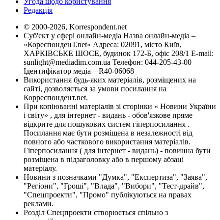
Угода щодо користування
Редакція
© 2000-2026, Korrespondent.net
Суб'єкт у сфері онлайн-медіа Назва онлайн-медіа –
«КореспонденТ.net» Адреса: 02091, місто Київ,
ХАРКІВСЬКЕ ШОСЕ, будинок 172-Б, офіс 208/1 E-mail:
sunlight@mediadim.com.ua
Телефон: 044-205-43-00
Ідентифікатор медіа – R40-06068
Використання будь-яких матеріалів, розміщених на
сайті, дозволяється за умови посилання на
Корреспондент.net.
При копіюванні матеріалів зі сторінки « Новини України
і світу» , для інтернет - видань - обов'язкове пряме
відкрите для пошукових систем гіперпосилання .
Посилання має бути розміщена в незалежності від
повного або часткового використання матеріалів.
Гіперпосилання ( для інтернет - видань) - повинна бути
розміщена в підзаголовку або в першому абзаці
матеріалу.
Новини з позначками "Думка", "Експертиза", "Заява",
"Регіони", "Гроші", "Влада", "Вибори", "Тест-драйв",
"Спецпроекти", "Промо" публікуються на правах
реклами.
Розділ Спецпроекти створюється спільно з