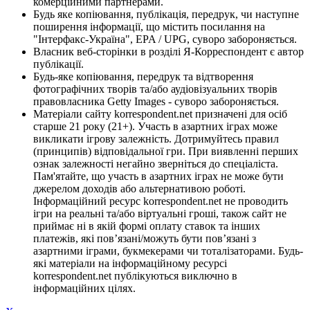
комерційними партнерами.
Будь яке копіювання, публікація, передрук, чи наступне
поширення інформації, що містить посилання на
"Інтерфакс-Україна", EPA / UPG, суворо забороняється.
Власник веб-сторінки в розділі Я-Корреспондент є автор
публікації.
Будь-яке копіювання, передрук та відтворення
фотографічних творів та/або аудіовізуальних творів
правовласника Getty Images - суворо забороняється.
Матеріали сайту korrespondent.net призначені для осіб
старше 21 року (21+). Участь в азартних іграх може
викликати ігрову залежність. Дотримуйтесь правил
(принципів) відповідальної гри. При виявленні перших
ознак залежності негайно зверніться до спеціаліста.
Пам'ятайте, що участь в азартних іграх не може бути
джерелом доходів або альтернативою роботі.
Інформаційний ресурс korrespondent.net не проводить
ігри на реальні та/або віртуальні гроші, також сайт не
приймає ні в якій формі оплату ставок та інших
платежів, які пов’язані/можуть бути пов’язані з
азартними іграми, букмекерами чи тоталізаторами. Будь-
які матеріали на інформаційному ресурсі
korrespondent.net публікуються виключно в
інформаційних цілях.