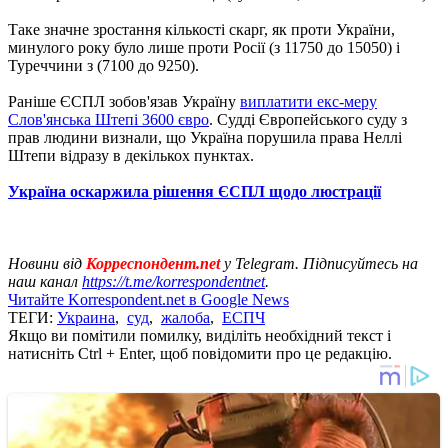
Таке значне зростання кількості скарг, як проти України,
минулого року було лише проти Росії (з 11750 до 15050) і
Туреччини з (7100 до 9250).
Раніше ЄСПЛ зобов'язав Україну
виплатити екс-меру
Слов'янська Штепі 3600 євро
. Судді Європейського суду з
прав людини визнали, що Україна порушила права Неллі
Штепи відразу в декількох пунктах.
Україна оскаржила рішення ЄСПЛ щодо люстрації
Новини від
Корреспондент.net
у Telegram. Підписуйтесь на
наш канал
https://t.me/korrespondentnet
.
Читайте Korrespondent.net в Google News
ТЕГИ:
Украина
,
суд
,
жалоба
,
ЕСПЧ
Якщо ви помітили помилку, виділіть необхідний текст і
натисніть Ctrl + Enter, щоб повідомити про це редакцію.