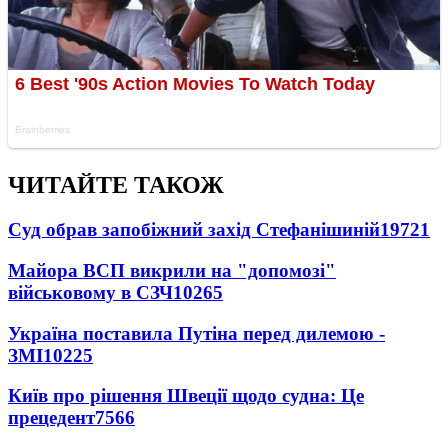
ЧИТАЙТЕ ТАКОЖ
Суд обрав запобіжний захід Стефанішиній
19721
Майора ВСП викрили на "допомозі"
військовому в СЗЧ
10265
Україна поставила Путіна перед дилемою -
ЗМІ
10225
Київ про рішення Швеції щодо судна: Це
прецедент
7566