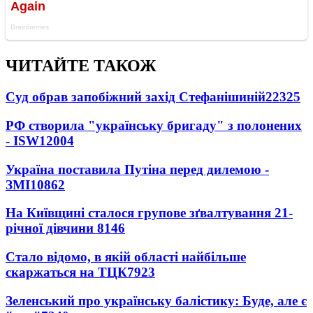
ЧИТАЙТЕ ТАКОЖ
Суд обрав запобіжний захід Стефанішиній
22325
РФ створила "українську бригаду" з полонених
- ISW
12004
Україна поставила Путіна перед дилемою -
ЗМІ
10862
На Київщині сталося групове зґвалтування 21-
річної дівчини
8146
Стало відомо, в якій області найбільше
скаржаться на ТЦК
7923
Зеленський про українську балістику: Буде, але є