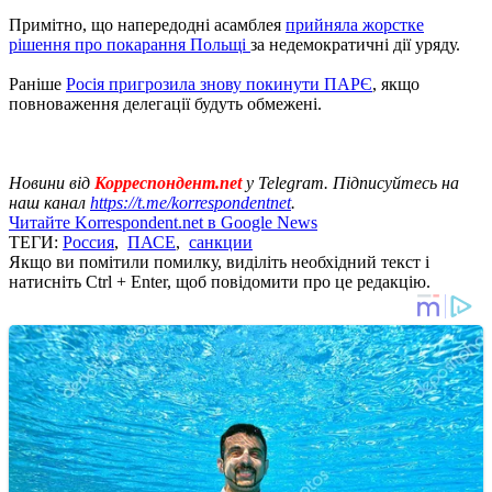
Примітно, що напередодні асамблея
прийняла жорстке
рішення про покарання Польщі
за недемократичні дії уряду.
Раніше
Росія пригрозила знову покинути ПАРЄ
, якщо
повноваження делегації будуть обмежені.
Новини від
Корреспондент.net
у Telegram. Підписуйтесь на
наш канал
https://t.me/korrespondentnet
.
Читайте Korrespondent.net в Google News
ТЕГИ:
Россия
,
ПАСЕ
,
санкции
Якщо ви помітили помилку, виділіть необхідний текст і
натисніть Ctrl + Enter, щоб повідомити про це редакцію.