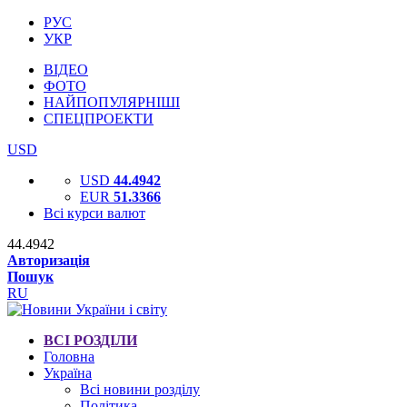
РУС
УКР
ВІДЕО
ФОТО
НАЙПОПУЛЯРНІШІ
СПЕЦПРОЕКТИ
USD
USD
44.4942
EUR
51.3366
Всі курси валют
44.4942
Авторизація
Пошук
RU
ВСІ РОЗДІЛИ
Головна
Україна
Всі новини розділу
Політика