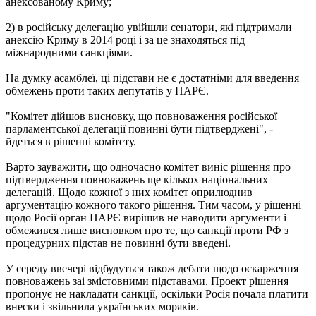
анексованому Криму;
2) в російську делегацію увійшли сенатори, які підтримали
анексію Криму в 2014 році і за це знаходяться під
міжнародними санкціями.
На думку асамблеї, ці підстави не є достатніми для введення
обмежень проти таких депутатів у ПАРЄ.
"Комітет дійшов висновку, що повноваження російської
парламентської делегації повинні бути підтверджені", -
йдеться в рішенні комітету.
Варто зауважити, що одночасно комітет виніс рішення про
підтвердження повноважень ще кількох національних
делегацій. Щодо кожної з них комітет оприлюднив
аргументацію кожного такого рішення. Тим часом, у рішенні
щодо Росії орган ПАРЄ вирішив не наводити аргументи і
обмежився лише висновком про те, що санкції проти РФ з
процедурних підстав не повинні бути введені.
У середу ввечері відбудуться також дебати щодо оскарження
повноважень заі змістовними підставами. Проект рішення
пропонує не накладати санкції, оскільки Росія почала платити
внески і звільнила українських моряків.