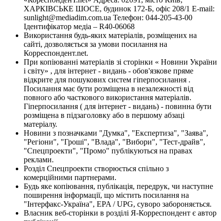
ХАРКІВСЬКЕ ШОСЕ, будинок 172-Б, офіс 208/1 E-mail:
sunlight@mediadim.com.ua
Телефон: 044-205-43-00
Ідентифікатор медіа – R40-06068
Використання будь-яких матеріалів, розміщених на
сайті, дозволяється за умови посилання на
Корреспондент.net.
При копіюванні матеріалів зі сторінки « Новини України
і світу» , для інтернет - видань - обов'язкове пряме
відкрите для пошукових систем гіперпосилання .
Посилання має бути розміщена в незалежності від
повного або часткового використання матеріалів.
Гіперпосилання ( для інтернет - видань) - повинна бути
розміщена в підзаголовку або в першому абзаці
матеріалу.
Новини з позначками "Думка", "Експертиза", "Заява",
"Регіони", "Гроші", "Влада", "Вибори", "Тест-драйв",
"Спецпроекти", "Промо" публікуються на правах
реклами.
Розділ Спецпроекти створюється спільно з
комерційними партнерами.
Будь яке копіювання, публікація, передрук, чи наступне
поширення інформації, що містить посилання на
"Інтерфакс-Україна", EPA / UPG, суворо забороняється.
Власник веб-сторінки в розділі Я-Корреспондент є автор