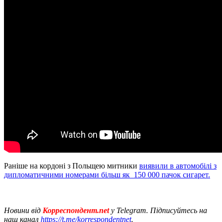
Раніше на кордоні з Польщею митники
виявили в автомобілі з
дипломатичними номерами більш як 150 000 пачок сигарет.
Новини від
Корреспондент.net
у Telegram. Підписуйтесь на
наш канал
https://t.me/korrespondentnet
.