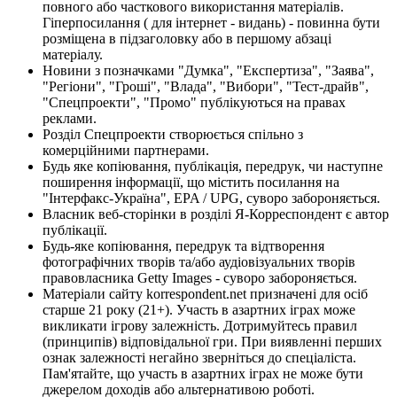
повного або часткового використання матеріалів.
Гіперпосилання ( для інтернет - видань) - повинна бути
розміщена в підзаголовку або в першому абзаці
матеріалу.
Новини з позначками "Думка", "Експертиза", "Заява",
"Регіони", "Гроші", "Влада", "Вибори", "Тест-драйв",
"Спецпроекти", "Промо" публікуються на правах
реклами.
Розділ Спецпроекти створюється спільно з
комерційними партнерами.
Будь яке копіювання, публікація, передрук, чи наступне
поширення інформації, що містить посилання на
"Інтерфакс-Україна", EPA / UPG, суворо забороняється.
Власник веб-сторінки в розділі Я-Корреспондент є автор
публікації.
Будь-яке копіювання, передрук та відтворення
фотографічних творів та/або аудіовізуальних творів
правовласника Getty Images - суворо забороняється.
Матеріали сайту korrespondent.net призначені для осіб
старше 21 року (21+). Участь в азартних іграх може
викликати ігрову залежність. Дотримуйтесь правил
(принципів) відповідальної гри. При виявленні перших
ознак залежності негайно зверніться до спеціаліста.
Пам'ятайте, що участь в азартних іграх не може бути
джерелом доходів або альтернативою роботі.