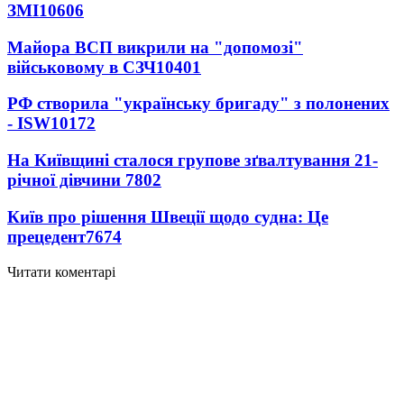
ЗМІ
10606
Майора ВСП викрили на "допомозі"
військовому в СЗЧ
10401
РФ створила "українську бригаду" з полонених
- ISW
10172
На Київщині сталося групове зґвалтування 21-
річної дівчини
7802
Київ про рішення Швеції щодо судна: Це
прецедент
7674
Читати коментарі