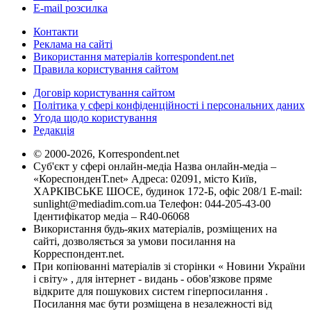
E-mail розсилка
Контакти
Реклама на сайті
Використання матеріалів korrespondent.net
Правила користування сайтом
Договір користування сайтом
Політика у сфері конфіденційності і персональних даних
Угода щодо користування
Редакція
© 2000-2026, Korrespondent.net
Суб'єкт у сфері онлайн-медіа Назва онлайн-медіа –
«КореспонденТ.net» Адреса: 02091, місто Київ,
ХАРКІВСЬКЕ ШОСЕ, будинок 172-Б, офіс 208/1 E-mail:
sunlight@mediadim.com.ua
Телефон: 044-205-43-00
Ідентифікатор медіа – R40-06068
Використання будь-яких матеріалів, розміщених на
сайті, дозволяється за умови посилання на
Корреспондент.net.
При копіюванні матеріалів зі сторінки « Новини України
і світу» , для інтернет - видань - обов'язкове пряме
відкрите для пошукових систем гіперпосилання .
Посилання має бути розміщена в незалежності від