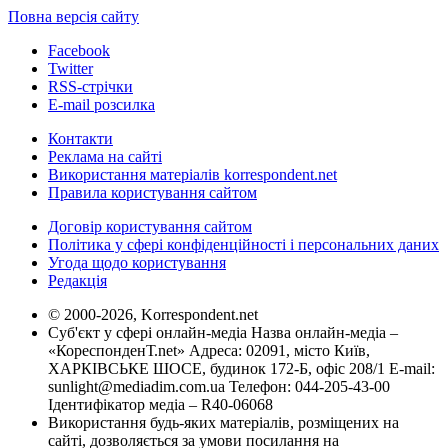
Повна версія сайту
Facebook
Twitter
RSS-стрічки
E-mail розсилка
Контакти
Реклама на сайті
Використання матеріалів korrespondent.net
Правила користування сайтом
Договір користування сайтом
Політика у сфері конфіденційності і персональних даних
Угода щодо користування
Редакція
© 2000-2026, Korrespondent.net
Суб'єкт у сфері онлайн-медіа Назва онлайн-медіа –
«КореспонденТ.net» Адреса: 02091, місто Київ,
ХАРКІВСЬКЕ ШОСЕ, будинок 172-Б, офіс 208/1 E-mail:
sunlight@mediadim.com.ua
Телефон: 044-205-43-00
Ідентифікатор медіа – R40-06068
Використання будь-яких матеріалів, розміщених на
сайті, дозволяється за умови посилання на