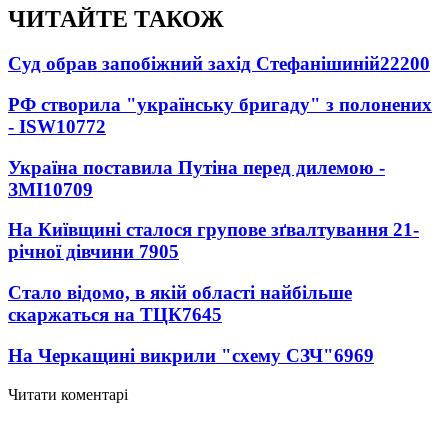
ЧИТАЙТЕ ТАКОЖ
Суд обрав запобіжний захід Стефанішиній
22200
РФ створила "українську бригаду" з полонених
- ISW
10772
Україна поставила Путіна перед дилемою -
ЗМІ
10709
На Київщині сталося групове зґвалтування 21-
річної дівчини
7905
Стало відомо, в якій області найбільше
скаржаться на ТЦК
7645
На Черкащині викрили "схему СЗЧ"
6969
Читати коментарі