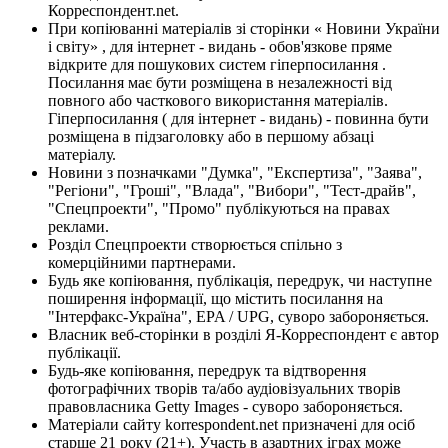
Корреспондент.net.
При копіюванні матеріалів зі сторінки « Новини України
і світу» , для інтернет - видань - обов'язкове пряме
відкрите для пошукових систем гіперпосилання .
Посилання має бути розміщена в незалежності від
повного або часткового використання матеріалів.
Гіперпосилання ( для інтернет - видань) - повинна бути
розміщена в підзаголовку або в першому абзаці
матеріалу.
Новини з позначками "Думка", "Експертиза", "Заява",
"Регіони", "Гроші", "Влада", "Вибори", "Тест-драйв",
"Спецпроекти", "Промо" публікуються на правах
реклами.
Розділ Спецпроекти створюється спільно з
комерційними партнерами.
Будь яке копіювання, публікація, передрук, чи наступне
поширення інформації, що містить посилання на
"Інтерфакс-Україна", EPA / UPG, суворо забороняється.
Власник веб-сторінки в розділі Я-Корреспондент є автор
публікації.
Будь-яке копіювання, передрук та відтворення
фотографічних творів та/або аудіовізуальних творів
правовласника Getty Images - суворо забороняється.
Матеріали сайту korrespondent.net призначені для осіб
старше 21 року (21+). Участь в азартних іграх може