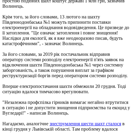
простою подібних шахт коштує державі 1 млн грн, зазначив
Волинець.
Крім того, за його словами, 13 лютого на шахту
Південнодонбаська №1 можуть припинити поставки
електроенергії на обладнання водовідведення. Це призведе до
її затоплення. "Це означає затоплення і повне знищення!
Наслідки для екології, як я вже неодноразово писав, будуть
катастрофічними", - зазначає Волинець.
За його словами, за 2019 рік постачальник відправив
оператору системи розподілу електроенергії п'ять заявок на
відключення шахти Південнодонбаська №1 через системну
заборгованість, а також порушення виплат за графіком
реструктуризації боргів перед оператором системи розподілу.
Вперше електропостачання шахти обмежили 20 грудня. Тоді
ситуацію вдалося тимчасово врегулювати.
"Незалежна профспілка гірників вимагає негайно втрутитися
в ситуацію і не допустити знищення підприємства та екоцид у
Вугледарі!" - написав Волинець.
Нагадаємо, аналогічне
знеструмлення шести шахт сталося
в
кінці грудня у Львівській області. Там проблему вдалося