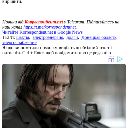
вирішити.
Новини від
Корреспондент.net
у Telegram. Підписуйтесь на
наш канал
https://t.me/korrespondentnet
.
Читайте Korrespondent.net в Google News
ТЕГИ:
шахты
,
электроэнергия
,
долги
,
Донецкая область
,
энергоснабжение
Якщо ви помітили помилку, виділіть необхідний текст і
натисніть Ctrl + Enter, щоб повідомити про це редакцію.