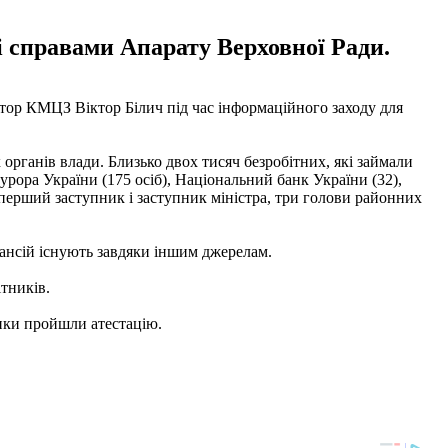
і справами Апарату Верховної Ради.
ктор КМЦЗ Віктор Білич під час інформаційного заходу для
х органів влади. Близько двох тисяч безробітних, які займали
курора України (175 осіб), Національний банк України (32),
перший заступник і заступник міністра, три голови районних
акансій існують завдяки іншим джерелам.
тників.
ики пройшли атестацію.