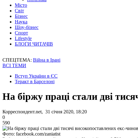
Місто
Світ
Бізнес
Наука
Шоу-бізнес
Спорт
Lifestyle
БЛОГИ ЧИТАЧІВ
СПЕЦТЕМА:
Війна в Ірані
ВСІ ТЕМИ
Вступ України в ЄС
Теракт в Барселоні
На біржу праці стали дві тис
Корреспондент.net, 31 січня 2020, 18:20
0
590
Фото: facebook.com/zaniatist