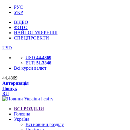
РУС
УКР
ВІДЕО
ФОТО
НАЙПОПУЛЯРНІШІ
СПЕЦПРОЕКТИ
USD
USD
44.4869
EUR
51.3348
Всі курси валют
44.4869
Авторизація
Пошук
RU
ВСІ РОЗДІЛИ
Головна
Україна
Всі новини розділу
Політика