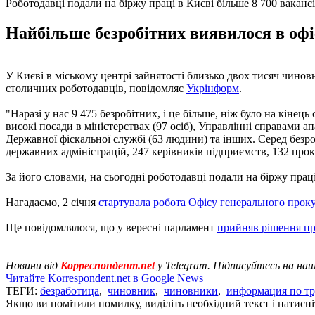
Роботодавці подали на біржу праці в Києві більше 8 700 ваканс
Найбільше безробітних виявилося в офі
У Києві в міському центрі зайнятості близько двох тисяч чинов
столичних роботодавців, повідомляє
Укрінформ
.
"Наразі у нас 9 475 безробітних, і це більше, ніж було на кінец
високі посади в міністерствах (97 осіб), Управлінні справами а
Державної фіскальної службі (63 людини) та інших. Серед безр
державних адміністрацій, 247 керівників підприємств, 132 прокур
За його словами, на сьогодні роботодавці подали на біржу праці
Нагадаємо, 2 січня
стартувала робота Офісу генерального прок
Ще повідомлялося, що у вересні парламент
прийняв рішення п
Новини від
Корреспондент.net
у Telegram. Підписуйтесь на на
Читайте Korrespondent.net в Google News
ТЕГИ:
безработица
,
чиновник
,
чиновники
,
информация по тр
Якщо ви помітили помилку, виділіть необхідний текст і натисніт