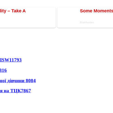
 ISW
11793
816
ної дівчини
8084
ся на ТЦК
7867