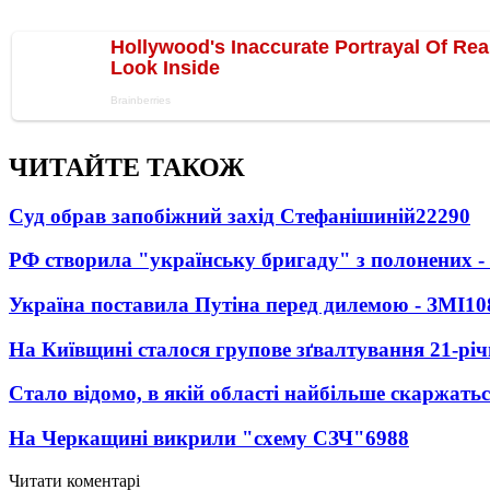
ЧИТАЙТЕ ТАКОЖ
Суд обрав запобіжний захід Стефанішиній
22290
РФ створила "українську бригаду" з полонених -
Україна поставила Путіна перед дилемою - ЗМІ
10
На Київщині сталося групове зґвалтування 21-річ
Стало відомо, в якій області найбільше скаржать
На Черкащині викрили "схему СЗЧ"
6988
Читати коментарі