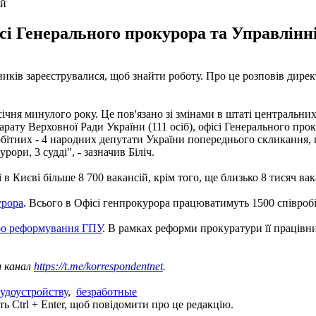
ій
сі Генерального прокурора та Управлінн
ників зареєструвалися, щоб знайти роботу. Про це розповів дире
ь січня минулого року. Це пов'язано зі змінами в штаті центральни
парату Верховної Ради України (111 осіб), офісі Генерального про
обітних - 4 народних депутати України попереднього скликання, 
ори, 3 судді", - зазначив Біліч.
 в Києві більше 8 700 вакансій, крім того, ще близько 8 тисяч в
урора
. Всього в Офісі генпрокурора працюватимуть 1500 співробі
ро реформування ГПУ
. В рамках реформи прокуратури її працівн
ш канал
https://t.me/korrespondentnet
.
удоустройству
,
безработные
ь Ctrl + Enter, щоб повідомити про це редакцію.