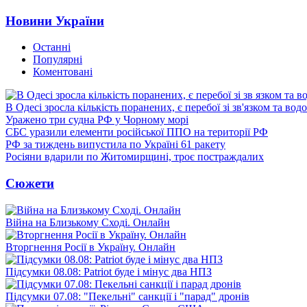
Новини України
Останні
Популярні
Коментовані
В Одесі зросла кількість поранених, є перебої зі зв'язком та вод
Уражено три судна РФ у Чорному морі
СБС уразили елементи російської ППО на території РФ
РФ за тиждень випустила по Україні 61 ракету
Росіяни вдарили по Житомирщині, троє постраждалих
Сюжети
Війна на Близькому Сході. Онлайн
Вторгнення Росії в Україну. Онлайн
Підсумки 08.08: Patriot буде і мінус два НПЗ
Підсумки 07.08: "Пекельні" санкції і "парад" дронів