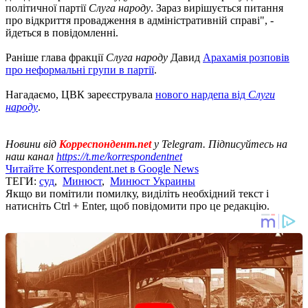
політичної партії
Слуга народу
. Зараз вирішується питання
про відкриття провадження в адміністративній справі", -
йдеться в повідомленні.
Раніше глава фракції
Слуга народу
Давид
Арахамія розповів
про неформальні групи в партії
.
Нагадаємо, ЦВК зареєструвала
нового нардепа від
Слуги
народу
.
Новини від
Корреспондент.net
у Telegram. Підписуйтесь на
наш канал
https://t.me/korrespondentnet
Читайте Korrespondent.net в Google News
ТЕГИ:
суд
,
Минюст
,
Минюст Украины
Якщо ви помітили помилку, виділіть необхідний текст і
натисніть Ctrl + Enter, щоб повідомити про це редакцію.