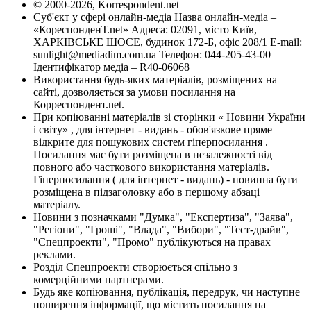
© 2000-2026, Korrespondent.net
Суб'єкт у сфері онлайн-медіа Назва онлайн-медіа –
«КореспонденТ.net» Адреса: 02091, місто Київ,
ХАРКІВСЬКЕ ШОСЕ, будинок 172-Б, офіс 208/1 E-mail:
sunlight@mediadim.com.ua
Телефон: 044-205-43-00
Ідентифікатор медіа – R40-06068
Використання будь-яких матеріалів, розміщених на
сайті, дозволяється за умови посилання на
Корреспондент.net.
При копіюванні матеріалів зі сторінки « Новини України
і світу» , для інтернет - видань - обов'язкове пряме
відкрите для пошукових систем гіперпосилання .
Посилання має бути розміщена в незалежності від
повного або часткового використання матеріалів.
Гіперпосилання ( для інтернет - видань) - повинна бути
розміщена в підзаголовку або в першому абзаці
матеріалу.
Новини з позначками "Думка", "Експертиза", "Заява",
"Регіони", "Гроші", "Влада", "Вибори", "Тест-драйв",
"Спецпроекти", "Промо" публікуються на правах
реклами.
Розділ Спецпроекти створюється спільно з
комерційними партнерами.
Будь яке копіювання, публікація, передрук, чи наступне
поширення інформації, що містить посилання на