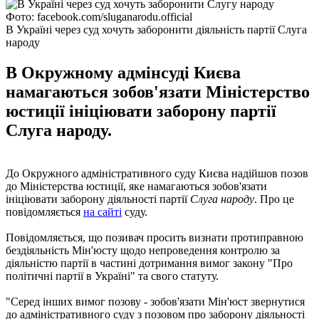
Фото: facebook.com/sluganarodu.official
В Україні через суд хочуть заборонити діяльність партії Слуга
народу
В Окружному адмінсуді Києва
намагаються зобов'язати Міністерство
юстиції ініціювати заборону партії
Слуга народу.
До Окружного адміністративного суду Києва надійшов позов
до Міністерства юстиції, яке намагаються зобов'язати
ініціювати заборону діяльності партії
Слуга народу
. Про це
повідомляється
на сайті
суду.
Повідомляється, що позивач просить визнати протиправною
бездіяльність Мін'юсту щодо непроведення контролю за
діяльністю партії в частині дотримання вимог закону "Про
політичні партії в Україні" та свого статуту.
"Серед інших вимог позову - зобов'язати Мін'юст звернутися
до адміністративного суду з позовом про заборону діяльності