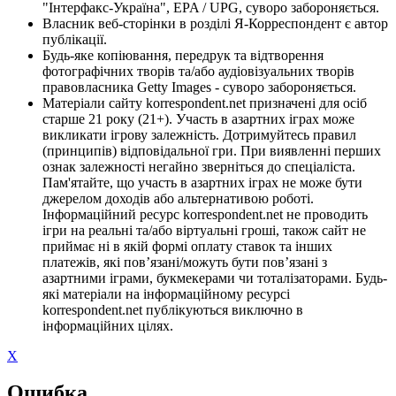
"Інтерфакс-Україна", EPA / UPG, суворо забороняється.
Власник веб-сторінки в розділі Я-Корреспондент є автор
публікації.
Будь-яке копіювання, передрук та відтворення
фотографічних творів та/або аудіовізуальних творів
правовласника Getty Images - суворо забороняється.
Матеріали сайту korrespondent.net призначені для осіб
старше 21 року (21+). Участь в азартних іграх може
викликати ігрову залежність. Дотримуйтесь правил
(принципів) відповідальної гри. При виявленні перших
ознак залежності негайно зверніться до спеціаліста.
Пам'ятайте, що участь в азартних іграх не може бути
джерелом доходів або альтернативою роботі.
Інформаційний ресурс korrespondent.net не проводить
ігри на реальні та/або віртуальні гроші, також сайт не
приймає ні в якій формі оплату ставок та інших
платежів, які пов’язані/можуть бути пов’язані з
азартними іграми, букмекерами чи тоталізаторами. Будь-
які матеріали на інформаційному ресурсі
korrespondent.net публікуються виключно в
інформаційних цілях.
X
Ошибка