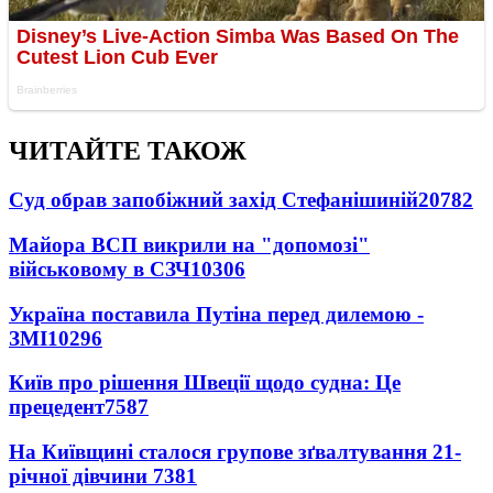
ЧИТАЙТЕ ТАКОЖ
Суд обрав запобіжний захід Стефанішиній
20782
Майора ВСП викрили на "допомозі"
військовому в СЗЧ
10306
Україна поставила Путіна перед дилемою -
ЗМІ
10296
Київ про рішення Швеції щодо судна: Це
прецедент
7587
На Київщині сталося групове зґвалтування 21-
річної дівчини
7381