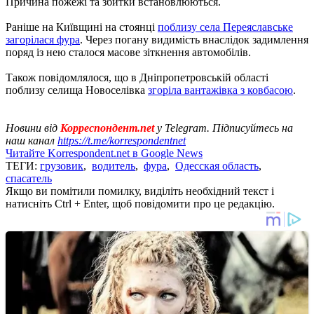
Причина пожежі та збитки встановлюються.
Раніше на Київщині на стоянці
поблизу села Переяславське
загорілася фура
. Через погану видимість внаслідок задимлення
поряд із нею сталося масове зіткнення автомобілів.
Також повідомлялося, що в Дніпропетровській області
поблизу селища Новоселівка
згоріла вантажівка з ковбасою
.
Новини від
Корреспондент.net
у Telegram. Підписуйтесь на
наш канал
https://t.me/korrespondentnet
Читайте Korrespondent.net в Google News
ТЕГИ:
грузовик
,
водитель
,
фура
,
Одесская область
,
спасатель
Якщо ви помітили помилку, виділіть необхідний текст і
натисніть Ctrl + Enter, щоб повідомити про це редакцію.