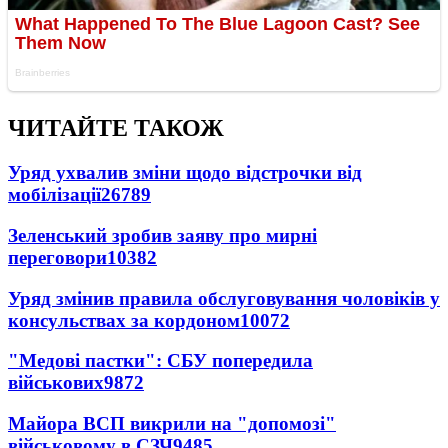
ЧИТАЙТЕ ТАКОЖ
Уряд ухвалив зміни щодо відстрочки від
мобілізації
26789
Зеленський зробив заяву про мирні
переговори
10382
Уряд змінив правила обслуговування чоловіків у
консульствах за кордоном
10072
"Медові пастки": СБУ попередила
військових
9872
Майора ВСП викрили на "допомозі"
військовому в СЗЧ
9485