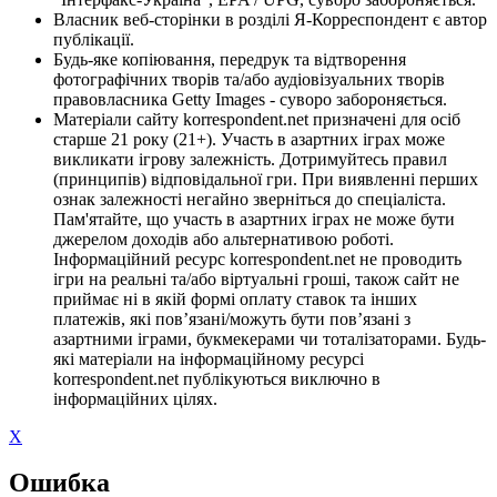
Власник веб-сторінки в розділі Я-Корреспондент є автор
публікації.
Будь-яке копіювання, передрук та відтворення
фотографічних творів та/або аудіовізуальних творів
правовласника Getty Images - суворо забороняється.
Матеріали сайту korrespondent.net призначені для осіб
старше 21 року (21+). Участь в азартних іграх може
викликати ігрову залежність. Дотримуйтесь правил
(принципів) відповідальної гри. При виявленні перших
ознак залежності негайно зверніться до спеціаліста.
Пам'ятайте, що участь в азартних іграх не може бути
джерелом доходів або альтернативою роботі.
Інформаційний ресурс korrespondent.net не проводить
ігри на реальні та/або віртуальні гроші, також сайт не
приймає ні в якій формі оплату ставок та інших
платежів, які пов’язані/можуть бути пов’язані з
азартними іграми, букмекерами чи тоталізаторами. Будь-
які матеріали на інформаційному ресурсі
korrespondent.net публікуються виключно в
інформаційних цілях.
X
Ошибка