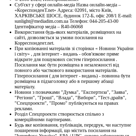
Суб'єкт у сфері онлайн-медіа Назва онлайн-медіа –
«КореспонденТ.net» Адреса: 02091, місто Київ,
ХАРКІВСЬКЕ ШОСЕ, будинок 172-Б, офіс 208/1 E-mail:
sunlight@mediadim.com.ua
Телефон: 044-205-43-00
Ідентифікатор медіа – R40-06068
Використання будь-яких матеріалів, розміщених на
сайті, дозволяється за умови посилання на
Корреспондент.net.
При копіюванні матеріалів зі сторінки « Новини України
і світу» , для інтернет - видань - обов'язкове пряме
відкрите для пошукових систем гіперпосилання .
Посилання має бути розміщена в незалежності від
повного або часткового використання матеріалів.
Гіперпосилання ( для інтернет - видань) - повинна бути
розміщена в підзаголовку або в першому абзаці
матеріалу.
Новини з позначками "Думка", "Експертиза", "Заява",
"Регіони", "Гроші", "Влада", "Вибори", "Тест-драйв",
"Спецпроекти", "Промо" публікуються на правах
реклами.
Розділ Спецпроекти створюється спільно з
комерційними партнерами.
Будь яке копіювання, публікація, передрук, чи наступне
поширення інформації, що містить посилання на
"Інтерфакс-Україна", EPA / UPG, суворо забороняється.