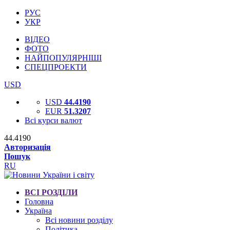
РУС
УКР
ВІДЕО
ФОТО
НАЙПОПУЛЯРНІШІ
СПЕЦПРОЕКТИ
USD
USD
44.4190
EUR
51.3207
Всі курси валют
44.4190
Авторизація
Пошук
RU
ВСІ РОЗДІЛИ
Головна
Україна
Всі новини розділу
Політика