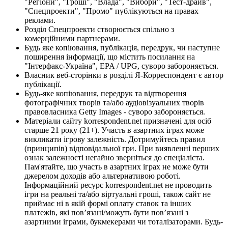
"Регіони", "Гроші", "Влада", "Вибори", "Тест-драйв",
"Спецпроекти", "Промо" публікуються на правах
реклами.
Розділ Спецпроекти створюється спільно з
комерційними партнерами.
Будь яке копіювання, публікація, передрук, чи наступне
поширення інформації, що містить посилання на
"Інтерфакс-Україна", EPA / UPG, суворо забороняється.
Власник веб-сторінки в розділі Я-Корреспондент є автор
публікації.
Будь-яке копіювання, передрук та відтворення
фотографічних творів та/або аудіовізуальних творів
правовласника Getty Images - суворо забороняється.
Матеріали сайту korrespondent.net призначені для осіб
старше 21 року (21+). Участь в азартних іграх може
викликати ігрову залежність. Дотримуйтесь правил
(принципів) відповідальної гри. При виявленні перших
ознак залежності негайно зверніться до спеціаліста.
Пам'ятайте, що участь в азартних іграх не може бути
джерелом доходів або альтернативою роботі.
Інформаційний ресурс korrespondent.net не проводить
ігри на реальні та/або віртуальні гроші, також сайт не
приймає ні в якій формі оплату ставок та інших
платежів, які пов’язані/можуть бути пов’язані з
азартними іграми, букмекерами чи тоталізаторами. Будь-