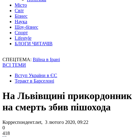
Місто
Світ
Бізнес
Наука
Шоу-бізнес
Спорт
Lifestyle
БЛОГИ ЧИТАЧІВ
СПЕЦТЕМА:
Війна в Ірані
ВСІ ТЕМИ
Вступ України в ЄС
Теракт в Барселоні
На Львівщині прикордонник
на смерть збив пішохода
Корреспондент.net, 3 лютого 2020, 09:22
0
418