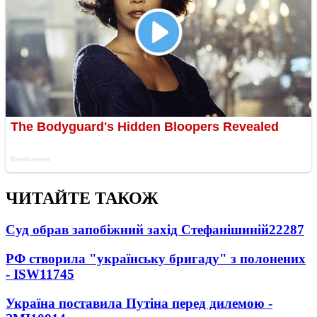
ЧИТАЙТЕ ТАКОЖ
Суд обрав запобіжний захід Стефанішиній
22287
РФ створила "українську бригаду" з полонених
- ISW
11745
Україна поставила Путіна перед дилемою -