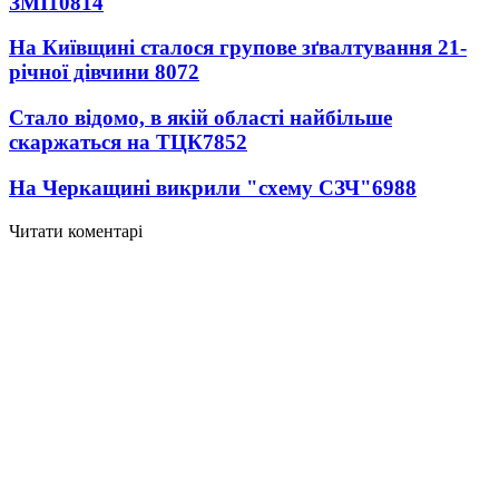
ЗМІ
10814
На Київщині сталося групове зґвалтування 21-
річної дівчини
8072
Стало відомо, в якій області найбільше
скаржаться на ТЦК
7852
На Черкащині викрили "схему СЗЧ"
6988
Читати коментарі