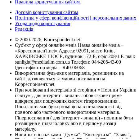
Правила користування сайтом
Договір користування сайтом
Політика у сфері конфіденційності і персональних даних
Угода щодо користування
Редакція
© 2000-2026, Korrespondent.net
Суб'єкт у сфері онлайн-медіа Назва онлайн-медіа –
«КореспонденТ.net» Адреса: 02091, місто Київ,
ХАРКІВСЬКЕ ШОСЕ, будинок 172-Б, офіс 208/1 E-mail:
sunlight@mediadim.com.ua
Телефон: 044-205-43-00
Ідентифікатор медіа – R40-06068
Використання будь-яких матеріалів, розміщених на
сайті, дозволяється за умови посилання на
Корреспондент.net.
При копіюванні матеріалів зі сторінки « Новини України
і світу» , для інтернет - видань - обов'язкове пряме
відкрите для пошукових систем гіперпосилання .
Посилання має бути розміщена в незалежності від
повного або часткового використання матеріалів.
Гіперпосилання ( для інтернет - видань) - повинна бути
розміщена в підзаголовку або в першому абзаці
матеріалу.
Новини з позначками "Думка", "Експертиза", "Заява",