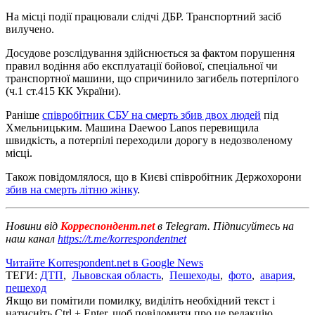
На місці події працювали слідчі ДБР. Транспортний засіб
вилучено.
Досудове розслідування здійснюється за фактом порушення
правил водіння або експлуатації бойової, спеціальної чи
транспортної машини, що спричинило загибель потерпілого
(ч.1 ст.415 КК України).
Раніше
співробітник СБУ на смерть збив двох людей
під
Хмельницьким. Машина Daewoo Lanos перевищила
швидкість, а потерпілі переходили дорогу в недозволеному
місці.
Також повідомлялося, що в Києві співробітник Держохорони
збив на смерть літню жінку
.
Новини від
Корреспондент.net
в Telegram. Підписуйтесь на
наш канал
https://t.me/korrespondentnet
Читайте Korrespondent.net в Google News
ТЕГИ:
ДТП
,
Львовская область
,
Пешеходы
,
фото
,
авария
,
пешеход
Якщо ви помітили помилку, виділіть необхідний текст і
натисніть Ctrl + Enter, щоб повідомити про це редакцію.