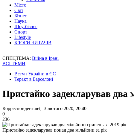
Місто
Світ
Бізнес
Наука
Шоу-бізнес
Спорт
Lifestyle
БЛОГИ ЧИТАЧІВ
СПЕЦТЕМА:
Війна в Ірані
ВСІ ТЕМИ
Вступ України в ЄС
Теракт в Барселоні
Пристайко задекларував два м
Корреспондент.net, 3 лютого 2020, 20:40
0
236
Пристайко задекларував понад два мільйони за рік