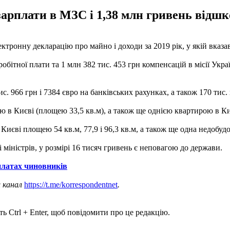
 зарплати в МЗС і 1,38 млн гривень відш
ронну декларацію про майно і доходи за 2019 рік, у якій вказав 
робітної плати та 1 млн 382 тис. 453 грн компенсацій в місії Ук
 966 грн і 7384 євро на банківських рахунках, а також 170 тис. г
рою в Києві (площею 33,5 кв.м), а також ще однією квартирою в К
Києві площею 54 кв.м, 77,9 і 96,3 кв.м, а також ще одна недобуд
і міністрів, у розмірі 16 тисяч гривень є неповагою до держави.
рплатах чиновників
ш канал
https://t.me/korrespondentnet
.
ь Ctrl + Enter, щоб повідомити про це редакцію.