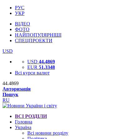
РУС
УКР
ВІДЕО
ФОТО
НАЙПОПУЛЯРНІШІ
СПЕЦПРОЕКТИ
USD
USD
44.4869
EUR
51.3348
Всі курси валют
44.4869
Авторизація
Пошук
RU
ВСІ РОЗДІЛИ
Головна
Україна
Всі новини розділу
Політика