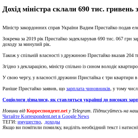
Дохід міністра склали 690 тис. гривень
Міністр закордонних справ України Вадим Пристайко подав елект
Зокрема за 2019 рік Пристайко задекларував 690 тис. 067 грн за
доходу за минулий рік.
Також у спільній власності з дружиною Пристайко вказав 204 тис.
Згідно з декларацією, міністр спільно із сином володіє кварти
У свою чергу, у власності дружини Пристайка є три квартири в 
Раніше Пристайко заявив, що
зарплата чиновників
, у тому числ
Соціологи дізналися, як ставляться українці до високих за
Новини від
Корреспондент.net
у Telegram. Підписуйтесь на на
Читайте Korrespondent.net в Google News
ТЕГИ:
имущество
,
доходы
Якщо ви помітили помилку, виділіть необхідний текст і натисніт