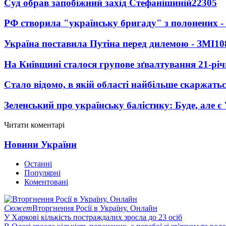
Суд обрав запобіжний захід Стефанішиній
22305
РФ створила "українську бригаду" з полонених -
Україна поставила Путіна перед дилемою - ЗМІ
10
На Київщині сталося групове зґвалтування 21-річ
Стало відомо, в якій області найбільше скаржать
Зеленський про українську балістику: Буде, але є
Читати коментарі
Новини України
Останні
Популярні
Коментовані
Сюжет
Вторгнення Росії в Україну. Онлайн
У Харкові кількість постраждалих зросла до 23 осіб