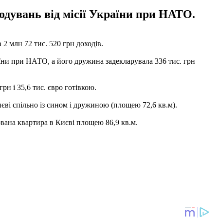
кодувань від місії України при НАТО.
2 млн 72 тис. 520 грн доходів.
раїни при НАТО, а його дружина задекларувала 336 тис. грн
рн і 35,6 тис. євро готівкою.
иєві спільно із сином і дружиною (площею 72,6 кв.м).
ована квартира в Києві площею 86,9 кв.м.