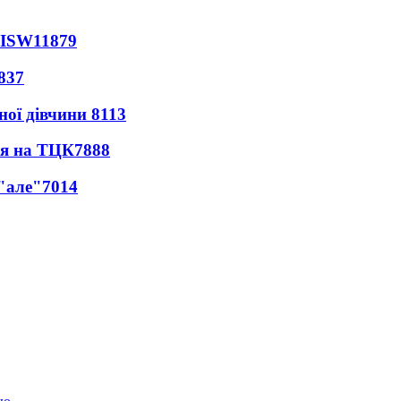
 ISW
11879
837
ної дівчини
8113
ся на ТЦК
7888
 "але"
7014