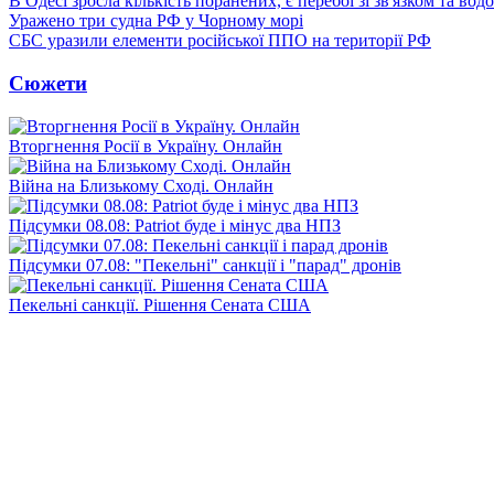
В Одесі зросла кількість поранених, є перебої зі зв'язком та вод
Уражено три судна РФ у Чорному морі
СБС уразили елементи російської ППО на території РФ
Сюжети
Вторгнення Росії в Україну. Онлайн
Війна на Близькому Сході. Онлайн
Підсумки 08.08: Patriot буде і мінус два НПЗ
Підсумки 07.08: "Пекельні" санкції і "парад" дронів
Пекельні санкції. Рішення Сената США