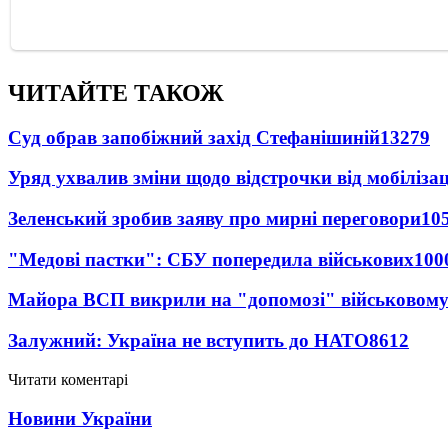
ЧИТАЙТЕ ТАКОЖ
Суд обрав запобіжний захід Стефанішиній
13279
Уряд ухвалив зміни щодо відстрочки від мобілізац
Зеленський зробив заяву про мирні переговори
10
"Медові пастки": СБУ попередила військових
100
Майора ВСП викрили на "допомозі" військовому
Залужний: Україна не вступить до НАТО
8612
Читати коментарі
Новини України