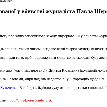
зьменко
юваної у вбивстві журналіста Павла Шер
исту про зміну запобіжного заходу підозрюваній у вбивстві жур
 відмовивши, таким чином, в задоволенні скарги захисту відпуст
ньо, і для того, щоб продовжувати слідство на сьогодні буде дос
Камінську (мати підозрюваної), Дмитра Кузьменка (колишній чоло
й, за її словами, оприлюднив недостовірну інформацію щодо неї.
 Кузьменко
. В той день будівлю суду оточили десятки силовиків.
канал
https://t.me/korrespondentnet
.