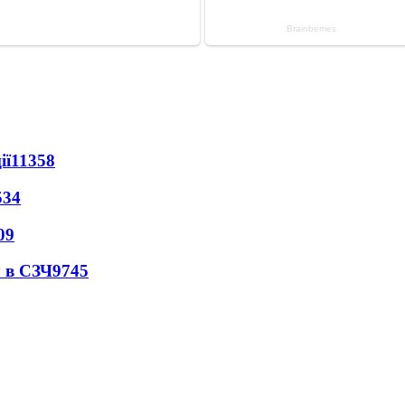
ії
11358
534
09
 в СЗЧ
9745