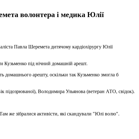
емета волонтера і медика Юлії
наліста Павла Шеремета дитячому кардіохірургу Юлії
ити Кузьменко під нічний домашній арешт.
ить домашнього арешту, оскільки так Кузьменко змогла б
вік підозрюваної), Володимира Ульянова (ветеран АТО, свідок).
 Там же зібралися активісти, які скандували "Юлі волю".