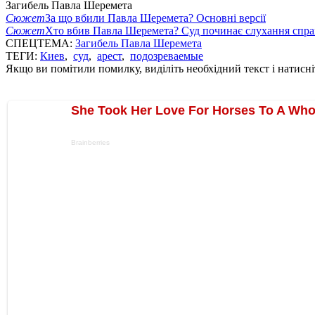
Загибель Павла Шеремета
Сюжет
За що вбили Павла Шеремета? Основні версії
Сюжет
Хто вбив Павла Шеремета? Суд починає слухання спр
СПЕЦТЕМА:
Загибель Павла Шеремета
ТЕГИ:
Киев
,
суд
,
арест
,
подозреваемые
Якщо ви помітили помилку, виділіть необхідний текст і натисніт