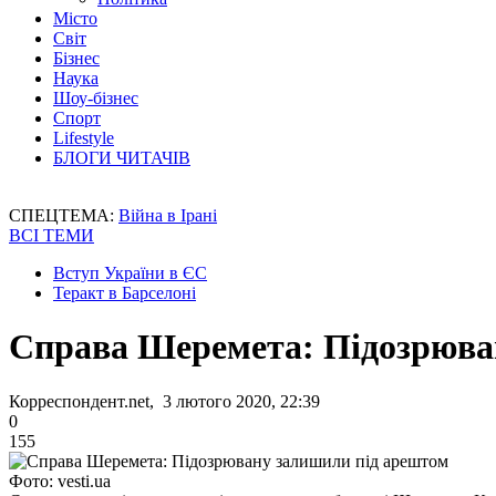
Місто
Світ
Бізнес
Наука
Шоу-бізнес
Спорт
Lifestyle
БЛОГИ ЧИТАЧІВ
СПЕЦТЕМА:
Війна в Ірані
ВСІ ТЕМИ
Вступ України в ЄС
Теракт в Барселоні
Справа Шеремета: Підозрюва
Корреспондент.net, 3 лютого 2020, 22:39
0
155
Фото: vesti.ua