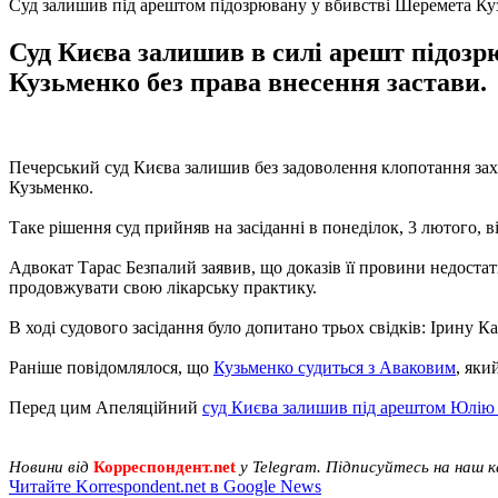
Суд залишив під арештом підозрювану у вбивстві Шеремета Ку
Суд Києва залишив в силі арешт підозр
Кузьменко без права внесення застави.
Печерський суд Києва залишив без задоволення клопотання зах
Кузьменко.
Таке рішення суд прийняв на засіданні в понеділок, 3 лютого,
Адвокат Тарас Безпалий заявив, що доказів її провини недостат
продовжувати свою лікарську практику.
В ході судового засідання було допитано трьох свідків: Ірину 
Раніше повідомлялося, що
Кузьменко судиться з Аваковим
, яки
Перед цим Апеляційний
суд Києва залишив під арештом Юлію
Новини від
Корреспондент.net
у Telegram. Підписуйтесь на наш 
Читайте Korrespondent.net в Google News