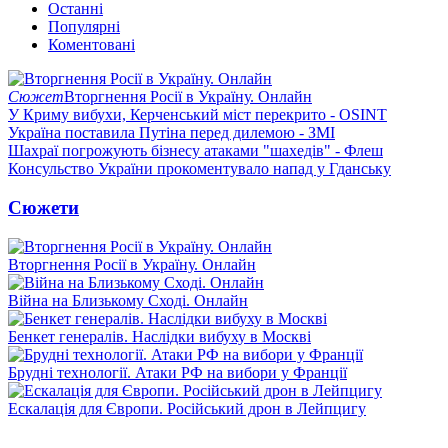
Останні
Популярні
Коментовані
Сюжет
Вторгнення Росії в Україну. Онлайн
У Криму вибухи, Керченський міст перекрито - OSINT
Україна поставила Путіна перед дилемою - ЗМІ
Шахраї погрожують бізнесу атаками "шахедів" - Флеш
Консульство України прокоментувало напад у Гданську
Сюжети
Вторгнення Росії в Україну. Онлайн
Війна на Близькому Сході. Онлайн
Бенкет генералів. Наслідки вибуху в Москві
Брудні технології. Атаки РФ на вибори у Франції
Ескалація для Європи. Російський дрон в Лейпцигу