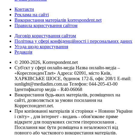
Контакти
Реклама на сайті
Використання матеріалів korrespondent.net
Правила користування сайтом
Договір користування сайтом
Політика у сфері конфіденційності і персональних даних
Угода щодо користування
Редакція
© 2000-2026, Korrespondent.net
Суб'єкт у сфері онлайн-медіа Назва онлайн-медіа –
«КореспонденТ.net» Адреса: 02091, місто Київ,
ХАРКІВСЬКЕ ШОСЕ, будинок 172-Б, офіс 208/1 E-mail:
sunlight@mediadim.com.ua
Телефон: 044-205-43-00
Ідентифікатор медіа – R40-06068
Використання будь-яких матеріалів, розміщених на
сайті, дозволяється за умови посилання на
Корреспондент.net.
При копіюванні матеріалів зі сторінки « Новини України
і світу» , для інтернет - видань - обов'язкове пряме
відкрите для пошукових систем гіперпосилання .
Посилання має бути розміщена в незалежності від
повного або часткового використання матеріалів.