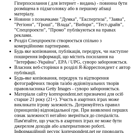
Гіперпосилання ( для інтернет - видань) - повинна бути
розміщена в підзаголовку або в першому абзаці
матеріалу.
Новини з позначками "Думка", "Експертиза", "Заява",
"Регіони", "Гроші", "Влада", "Вибори", "Тест-драйв",
"Спецпроекти", "Промо" публікуються на правах
реклами.
Розділ Спецпроекти створюється спільно з
комерційними партнерами.
Будь яке копіювання, публікація, передрук, чи наступне
поширення інформації, що містить посилання на
"Інтерфакс-Україна", EPA / UPG, суворо забороняється.
Власник веб-сторінки в розділі Я-Корреспондент є автор
публікації.
Будь-яке копіювання, передрук та відтворення
фотографічних творів та/або аудіовізуальних творів
правовласника Getty Images - суворо забороняється.
Матеріали сайту korrespondent.net призначені для осіб
старше 21 року (21+). Участь в азартних іграх може
викликати ігрову залежність. Дотримуйтесь правил
(принципів) відповідальної гри. При виявленні перших
ознак залежності негайно зверніться до спеціаліста.
Пам'ятайте, що участь в азартних іграх не може бути
джерелом доходів або альтернативою роботі.
Інформаційний ресурс korrespondent.net не проводить