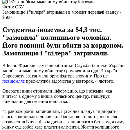
Фото: СБУ
Замовницю і "кілера" затримали в момент передачі авансу -
$500
Студентка-іноземка за $4,3 тис.
"замовила" колишнього чоловіка.
Його повинні були вбити за кордоном.
Замовницю і "кілера" затримали.
В Івано-Франківську співробітники Служби безпеки України
запобігли замовному вбивству громадянина однієї з країн
Євросоюзу і затримали організатора злочину. Про це
повідомляє
прес-служба відомства у вівторок, 4 лютого.
Оперативники отримали інформацію, що іноземка, яка
вчиться в одному з вишів обласного центру, підшукує
виконавця для скоєння вбивства.
"Правоохоронці встановили, що жінка планує "прибрати"
свого колишнього чоловіка. Підставою стало те, що після
розлучення їхня спільна дитина залишилася з батьком, а саму
жінку суд зобов'язав платити аліменти. Життя колишнього