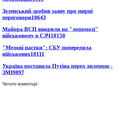
Зеленський зробив заяву про мирні
переговори
10643
Майора ВСП викрили на "допомозі"
військовому в СЗЧ
10150
"Медові пастки": СБУ попередила
військових
10111
Україна поставила Путіна перед дилемою -
ЗМІ
9897
Читати коментарі