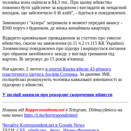
чоловіка вона оцінила в $4,3 тис. При цьому вбивство
повинно бути здійснене за кордоном і виглядати як нещасний
випадок, що забезпечило б їй алібі", - йдеться в повідомленні.
Замовницю і "кілера" затримали в момент передачі авансу -
$500 поруч з будинком, де жінка винаймала квартиру.
Відкрито кримінальне провадження за статтею про умисне
вбивство, скоєне на замовлення (п.11 ч.2 ст.115 КК України).
Зловмисниці повідомлено про підозру і вирішується питання
про обрання запобіжного заходу у вигляді тримання під
вартою. Їй загрожує до 15 років в'язниці.
Нагадаємо, 2 лютого
в центрі Києва вбили 43-річного
пластичного хірурга Андрія Сотника
. За даними ЗМІ,
поліцейські розшукують чоловіка кавказької зовнішності за
підозрою у вбивстві.
У поліції заявили про рекордне скорочення вбивств
Новини від
Корреспондент.net
в Telegram. Підписуйтесь на
наш канал
https://t.me/korrespondentnet
Читайте Korrespondent.net в Google News
ТЕГИ:
СБУ
,
убийства
,
фото
,
Ивано-Франковск
,