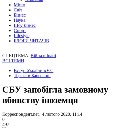
Місто
Світ
Бізнес
Наука
Шоу-бізнес
Спорт
Lifestyle
БЛОГИ ЧИТАЧІВ
СПЕЦТЕМА:
Війна в Ірані
ВСІ ТЕМИ
Вступ України в ЄС
Теракт в Барселоні
СБУ запобігла замовному
вбивству іноземця
Корреспондент.net, 4 лютого 2020, 11:14
0
497